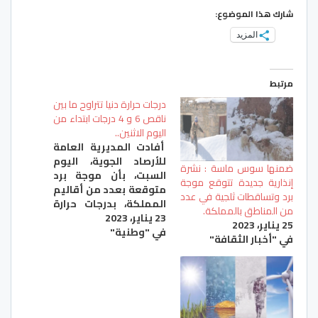
شارك هذا الموضوع:
المزيد
مرتبط
درجات حرارة دنيا تتراوح ما بين
ناقص 6 و 4 درجات ابتداء من
اليوم الاثنين..
أفادت المديرية العامة
للأرصاد الجوية، اليوم
ضمنها سوس ماسة : نشرة
السبت، بأن موجة برد
إنذارية جديدة تتوقع موجة
متوقعة بعدد من أقاليم
برد وتساقطات ثلجية في عدد
المملكة، بدرجات حرارة
من المناطق بالمملكة.
23 يناير، 2023
دنيا تتراوح ما بين ناقص 6
25 يناير، 2023
في "وطنية"
و 4 درجات، وذلك ابتداء
في "أخبار الثقافة"
من بعد غد الاثنين وإلى
غاية يوم الأربعاء
المقبل. وأوضحت
المديرية، في نشرة
إنذارية من المستوى
البرتقالي، أن عمالات