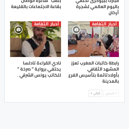
مبارك ببيوكرى تحتفي
بلقب “شاعرة الوصال”
باليوم العالمي لشجرة
بقاعة الاجتماعات بالقليعة
أركان
أخبار الثقافة
أخبار الثقافة
رابطة كاتبات المغرب تعزز
نادي القراءة تادلسا
المشهد الثقافي
يحتفي برواية ” صرخة ”
بأولادتائمة بتأسيس الفرع
للكاتب يونس الشرقي .
بالمدينة
السابق
التالي