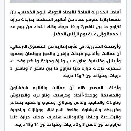
أفادت المديرية العامة للأرصاد الجوية، اليوم الخميس، بأن
طقسا باردا متوقع بعدد من أقاليم المملكة، بدرجات حرارة
تتراوح ما بين ناقص7 و 19 درجة، وذلك ابتداء من يوم غد
الجمعة وإلى غاية يوم الإثنين المقبل.
وأوضحت المديرية، في نشرة إنذارية من المستوى البرتقالي،
أن عمالات وأقاليم ميدلت وإفران والحوز وبولمان وصفرو
وأزيلال، وخنيفرة وبني ملال وتازة وجرادة وتنغير وفكيك،
ستعرف درجات حرارة دنيا تتراوح ما بين ناقص 7 وناقص 3
درجات، وعليا ما بين 7 و14 درجة.
وأضاف المصدر ذاته أن عمالات وأقاليم شفشاون
والحسيمة ووجدة-أنجاد وكرسيف وتاوريرت والدريوش
وتاونات والحاجب، وفاس ومولاي يعقوب والفقيه بنصالح
وخريبكة وشيشاوة وقلعة السراغنة، وورزازات وزاكورة
والرشيدية وطاطا وتارودانت، ستعرف درجات حرارة دنيا
تتراوح ما بين ناقص 3 و 2 درجات، وعليا ما بين 14 و19 درجة.