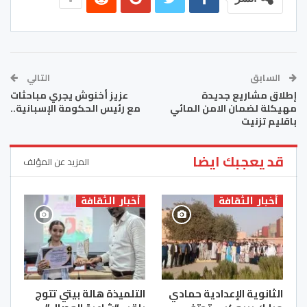
السابق
التالي
إطلاق مشاريع جديدة
عزيز أخنوش يجري مباحثات
مهيكلة لضمان الامن المائي
مع رئيس الحكومة الإسبانية..
باقليم تزنيت
قد يعجبك ايضا
المزيد عن المؤلف
أخبار الثقافة
أخبار الثقافة
الثانوية الإعدادية حمادي
التلميذة هالة بيتي تتوج