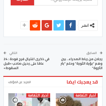
انشر
السابق
التالي
رجلان من رباط الصحراء.. بين
في ذكرى اغتيال فرج فودة : 24
وهم “بؤرة الثورة” وحلم “بئر
عامًا على رحيل صاحب «قبل
الثروة”
السقوط»
قد يعجبك ايضا
المزيد عن المؤلف
أخبار الثقافة
أخبار الثقافة