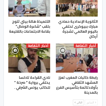
الثانوية الإعدادية حمادي
التلميذة هالة بيتي تتوج
مبارك ببيوكرى تحتفي
بلقب “شاعرة الوصال”
باليوم العالمي لشجرة
بقاعة الاجتماعات بالقليعة
أركان
أخبار الثقافة
أخبار الثقافة
رابطة كاتبات المغرب تعزز
نادي القراءة تادلسا
المشهد الثقافي
يحتفي برواية ” صرخة ”
بأولادتائمة بتأسيس الفرع
للكاتب يونس الشرقي .
بالمدينة
السابق
التالي