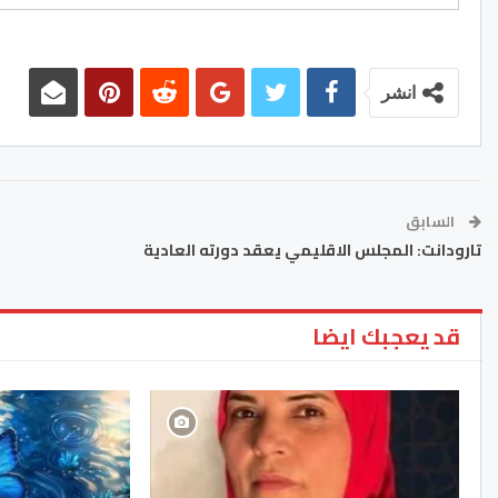
انشر
السابق
تارودانت: المجلس الاقليمي يعقد دورته العادية
قد يعجبك ايضا