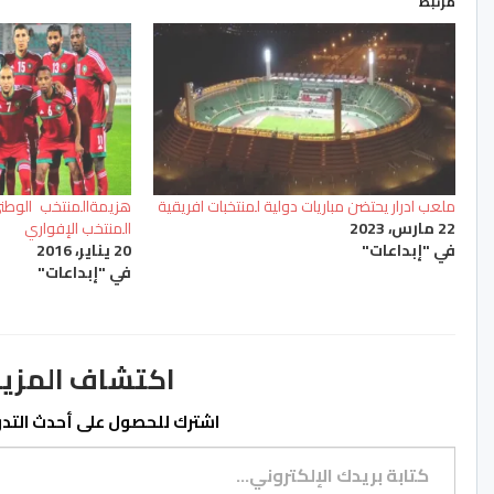
مرتبط
ملعب ادرار يحتضن مباريات دولية لمنتخبات افريقية
هزيمةالمنتخب الوطن
22 مارس، 2023
المنتخب الإفواري
في "إبداعات"
20 يناير، 2016
في "إبداعات"
اكتشاف المزيد من ss.ma
اشترك للحصول على أحدث التدوي
كتابة بريدك الإلكتروني...