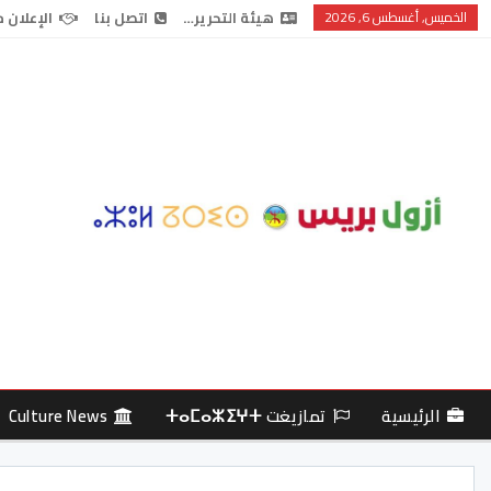
الخميس, أغسطس 6, 2026
هيئة التحرير…
اتصل بنا
الإعلان 
الرئيسية
تمازيغت ⵜⴰⵎⴰⵣⵉⵖⵜ
Culture News