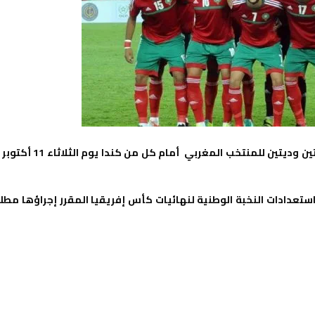
أكدت الجامعة الملكية المغربية لكرة القدم أنه تقرر إجراء مقابلتين وديتين للمنتخب المغربي أمام كل من كندا يو
ستعدادات النخبة الوطنية لنهائيات كأس إفريقيا المقرر إجراؤها مطل