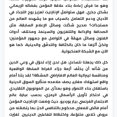
وهو ما فرضَ إعادة بناء علاقة المؤمن بفضائه الإيماني
بشكل جذري. فهل ستواصِلُ الإنترنيت تعزيز روح التجدّد في
الأديان ودعم التعامل بانسياب مع ما يشهده العالم من
مستجدّات؟ صحيح شكّلت وسائلُ الإعلام السابقة، مثل
الصحافة والإذاعة والتلفزيون والسينما، ومختلف أدوات
الفنون وسائلَ مهمّةً في التواصل مع جمهور المؤمنين؛
ولكنّ أثرَها ما كان بالكثافة والتدفّق والحينية، كما هو
الآن، مع الشبكة العنكبوتية.
كل ذلك يجعلنا نتساءل: هل نحن إزاء تحوّل في وعي الدين
من شأنه أن يخلّف أزمة جرّاء انفراط السلطة الواقعية
ومنافَسة ليبرالية العالم الافتراضي المشطّة؟ لقد بِتنا أمام
واقع استهلاك مغاير، يصف ملامحه منظِّرو السوق الدينية
باستقلال بناء التصوّر، وهو بمنأى عن المونوبول التقليدي
في احتكار تأويل الرأسمال الرمزي، بحسب عبارة عالم
الاجتماع الفرنسي بيار بورديو. حيث وَضعت الإنترنيت المؤمنَ
أمام فائض للمعنى محكوم بالتنافس الحرّ، بما يتضمّنه من
عروض خَلاصٍ متنوّعة، واكتظاظ للفاعلين الدينيين. تغيّرت