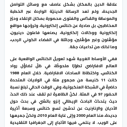
علاقة الدين بالمكان بشكل عاصف مع وسائل التواصل
الجديدة، ولم تعد الرسالة الدينيّة الواردة عبر الخطبة
والموعظة والقدّاس والفتوى محصورة بمكان الإلقاء وحيْز
المخاطَبين، بل صادرة عن كنائس إلكترونية، وتروّجها مواقع
إلكترونية ووكالات إلكترونية، يصنعها فاعلون دينيون،
مؤهَّلون وغير مؤهَّلين، وجائلة في الفضاء الكوني الرحب،
وما لذلك من تداعيات جمّة.
ففي الأوساط الغربية شهد تعويلُ الكنائس الواقعية على
العالم الافتراضي تطوّرًا ملحوظًا، في ظلّ تضاؤُل رواد
الكنائس، واكتظاظ الساحات الافتراضية. خلال العام 1988
كانت 11 كنيسة من مجموع مئة في الولايات المتحدة
حاضرةً في الشبكة العنكبوتية، وفي الوقت الحالي تبلغ نسبة
الحضور 97 في المئة. لكنّ الظاهرةَ لم تقف عند ذلك الحدّ،
حيث يتحدّث الباحث الإيطالي إنزو باتشي في بحث حول
الأديان والإنترنيت عن تدشين تسع كنائس وسبعة أدْيِرة
جديدة، منذ العام 2000 وإلى غاية العام 2010، ولكنّ جميعها
على الويب. لا ينتمي فيها الأتباع إلى الجغرافيا التقليدية