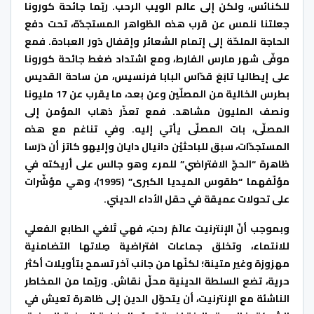
للكنائس، ولكن إلى عالم الويب الرحب. ربّما جائحة كورونا
جعلتنا نلمس عن قرب هذه الظواهر المستجدّة، تحت دفع
الحاجة الملحّة إلى إتمام الشعائر وإقفال دُور العبادة. فمع
موفّى شهر مارس الفارط، ومع اشتداد ضغط جائحة كورونا
على إيطاليا تابَعَ قدّاس البابا فرنسيس، من ساحة القديس
بطرس الخالية من المصلّين وعن بعد، ما يقرب عن 17 مليونا
ونصف المليون مشاهد. فمع تعذّر ذهاب المؤمن إلى
المصلّى، بات المصلّى يأتي إليه. وفي تناغم مع هذه
المستجدّات، سبق للباحثيْن دانيال دايان وإليهو كاتز أن دَرَسا
ظاهرة “الحجّ الافتراضي” للمرء وهو جالس على أريكته في
مؤلّفهما “طقوس الميديا الكبرى” (1995)، وهي مؤشّرات
على تحولات عميقة في حقل الأداء الديني.
وبموجب أنّ الإنترنيت عالَمٌ رحبٌ، فهي تُلغي الطابع الفعلي
للانتماء، وتخلق جماعات افتراضية صِلاتها التضامنية
مهزوزة وغير متينة؛ لكنّها من جانب آخر تسمح بتأويلات أكثر
حرية، تضع السلطة الدينية محلّ نقاش. وربّما من المخاطر
الناشئة مع الإنترنيت، أن يتحوّل الدين إلى ظاهرة تعيش في