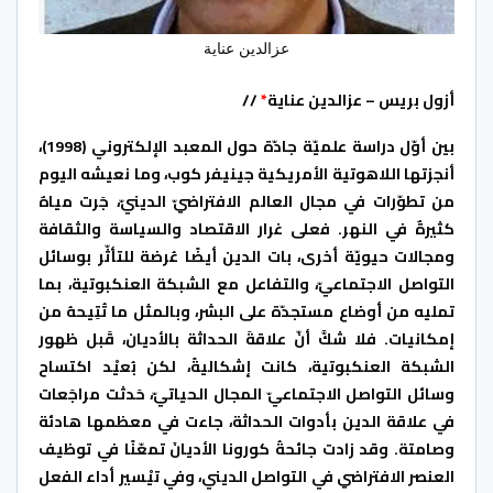
عزالدين عناية
أزول بريس – عزالدين عناية
*
//
بين أوّل دراسة علميّة جادّة حول المعبد الإلكتروني (1998)،
أنجزتها اللاهوتية الأمريكية جينيفر كوب، وما نعيشه اليوم
من تطوّرات في مجال العالم الافتراضيّ الدينيّ، جَرت مياهٌ
كثيرةٌ في النهر. فعلى غرار الاقتصاد والسياسة والثقافة
ومجالات حيويّة أخرى، بات الدين أيضًا عُرضة للتأثّر بوسائل
التواصل الاجتماعيّ، والتفاعل مع الشبكة العنكبوتية، بما
تمليه من أوضاع مستجدّة على البشر، وبالمثل ما تُتِيحهُ من
إمكانيات. فلا شكَّ أنّ علاقةَ الحداثة بالأديان، قَبل ظهور
الشبكة العنكبوتية، كانت إشكاليةً، لكن بُعيْد اكتساح
وسائل التواصل الاجتماعيّ المجال الحياتيّ، حَدثت مراجَعات
في علاقة الدين بأدوات الحداثة، جاءت في معظمها هادئة
وصامتة. وقد زادت جائحةُ كورونا الأديانَ تمعّنًا في توظيف
العنصر الافتراضي في التواصل الديني، وفي تيْسير أداء الفعل