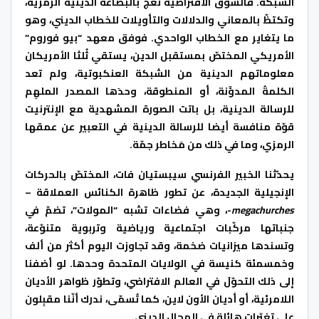
الشبكة. فالسوق الافتراضية تعجّ بالبضاعة الدينية الرمزية،
وتكتظّ بالمعاني والدلالات والتأويلات للخطاب الديني، وهو
ما يتغاير مع الخطاب الواحدي. فوفق معهد “بيو فوروم”
الأمريكي المختصّ بمستقبل الدين، يستقي ثُلثا الأمريكان
معلوماتهم الدينية من الشبكة العنكبوتية، ولم تعد
الكلمةُ المدوَّنة، أو المنطوقة، وحدَها المصدر الملهِم
للرسالة الدينية، بل باتت الصورة المشهدية مع الإنترنيت
قوّة منافسة أيضا للرسالة الدينية في التعبير عن عمقها
الرمزي، وما في ذلك من مَخاطر جمّة.
يحدّثنا الخبير الفرنسي سيبستيان فات، المختصّ بالحركات
الإنجيلية الجديدة، عن تطور ظاهرة الكنائس العملاقة –
megachurches
-، وهي فضاءات تشبه “المولات”، تضمّ في
جنباتها مركّبات اجتماعية ورياضية وتربوية متنوّعة،
وتسندها ميزانيات ضخمة، وقد تجاوزت اليوم أكثر من ألف
وخمسمئة كنيسة في الولايات المتحدة وحدها. لو أضفنا
إلى ذلك التحوّلَ في العالم الافتراضي، وتطوّر ظواهر الأديان
اللامرئية، أو أديان الأون لاين، كما تُسمّى، ندرك أنّنا مقبِلون
على تغيّرات هائلة في المجال الديني.