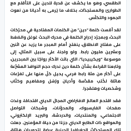
الطقسي، وهو ما يكشف عن قدرة للدين على التأقلم مع
الطوارئ والمستجدّات، بخلاف ما يُرمى به أحيانا من نعوت
الجمود والتكلّس.
لقد أمْست كلمة “دين” من الكلمات المفتاحية في محرّكات
البحث، وبمجرّد إدراج الكلمة في محرك البحث غوغل والضغط
على مفتاح الانطلاق، ينفتح أمام المبحِر ما يزيد عن اثنين
وعشرين مليون رابط. ولو ولجنا، على سبيل المثال، إلى
موسوعة “ويكيبيديا”، التي باتت الأكثر رواجًا بين المبحِرين،
وتابعنا القراءة بشأن كلمة دين ندرك حجم النوافذ المشرَّعة
على أكثر من مئة رابط فرعي، يحيل كلّ منها على تفرّعات
هائلة لكُتب مقدَّسة وأديان ورُسُل ومفاهيم وكتّاب
وشخصيات وهلمّجرا.
فقد اقتحمَ العالمُ الافتراضي المجالَ الديني اقتحامًا، وغدَت
صفحات الفايسبوك، والمدوَّنات، وشبكات التواصل
الاجتماعي، والمنتديات، والدردشة، والبريد الإلكتروني،
والمواقع ذات الطابع الديني جزءًا من حياة المؤمنين. جعلت
تلك المستجدّاتُ الجغرافيا الدينية عرضة لتحويرات هائلة،