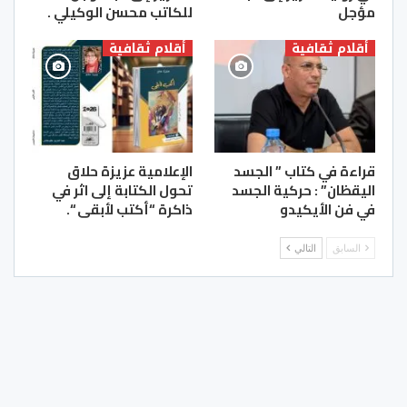
مؤجل
للكاتب محسن الوكيلي .
أقلام ثقافية
أقلام ثقافية
قراءة في كتاب ” الجسد
الإعلامية عزيزة حلاق
اليقظان” : حركية الجسد
تحول الكتابة إلى اثر في
في فن الأيكيدو
ذاكرة “أكتب لأبقى “.
السابق
التالي