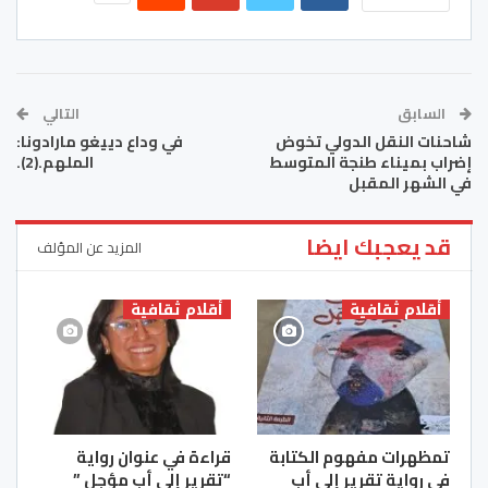
السابق
التالي
شاحنات النقل الدولي تخوض
في وداع دييغو مارادونا:
إضراب بميناء طنجة المتوسط
الملهم.(2).
في الشهر المقبل
قد يعجبك ايضا
المزيد عن المؤلف
أقلام ثقافية
أقلام ثقافية
تمظهرات مفهوم الكتابة
قراءة في عنوان رواية
في رواية تقرير إلى أب
“تقرير إلى أب مؤجل ”