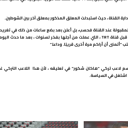
رة القناة ، حيث استبدلت المعلق المذكور بمعلق آخر بين الشوطين.
لمقبولة عند القناة فحسب، بل أعلن بعد بضع ساعات من ذلك في تغريد
له أنه تلقى ببساطة الشكر من قبل القناة وكتب “لقد طُردت من قبل قناة TRT ، التي عملت من أجلها بفخر لسنوات ، بعد ما حدث اليو
 “أتمنى أن أراكم مرة أخرى قريبًا. وداعا.”
اسم لاعب تركي “هاكان شكور” في تعليقه ، لأن هذا اللاعب التركي غي
، اشتغل في السياسة.