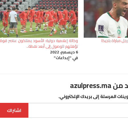
جل مباراة بلجيكا
وكالة إعلامية دولية: الأسود يمتلكون عناصر قوة
تؤهلهم للوصول إلى أبعد نقطة..
6 ديسمبر، 2022
في "إبداعات"
azulpre
نات المرسلة إلى بريدك الإلكتروني.
اشتراك