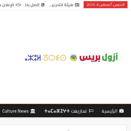
الخميس, أغسطس 6, 2026
هيئة التحرير…
اتصل بنا
الإعلان 
الرئيسية
تمازيغت ⵜⴰⵎⴰⵣⵉⵖⵜ
Culture News