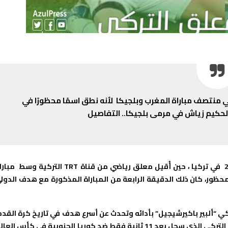
لأنه نطق اسمًا محظورًا في
حكيم زياش في مرمى بلجيكا.. التفاصيل
في سابقة الأولى في العالم، وقعت يوم الخميس 1 ديسمبر 2022 في تركيا ، حين أُقيل معلق رياضي من قناة TRT التركية وس
حظور، كان ذلك الدقيقة الرابعة من المباراة المذكورة مع هدف الدول
 “ألبير باكيرشيجيل” بأدائه وتحدث عن أسرع هدف في تاريخ كرة القدم
حتى الآن ، الرقم القياسي يحمله “هاكان سوكور”، لاعب كرة القدم التركي الذي سجل بعد 11 ثانية فقط ضد كوريا الجنوبية في كأس ال