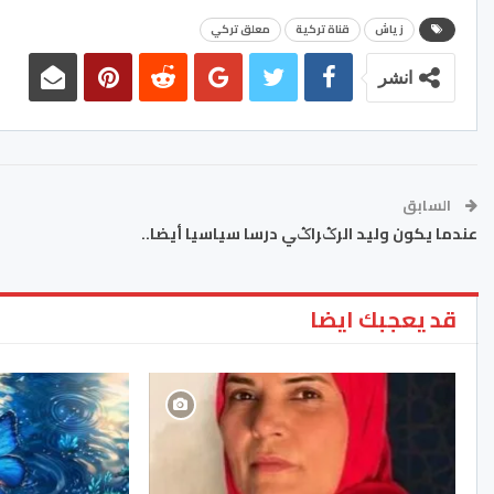
زياش
قناة تركية
معلق تركي
انشر
السابق
عندما يكون وليد الرݣراݣي درسا سياسيا أيضا..
قد يعجبك ايضا