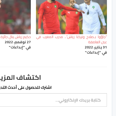
“جاؤوا بـصلاح وتركنا زياش”.. مدرب المغرب في
حكيم زياش ينال جائزة ر
عين العاصفة
27 نوفمبر، 2022
31 يناير، 2022
في "إبداعات"
في "إبداعات"
اكتشاف المزيد من ss.ma
اشترك للحصول على أحدث التدوي
كتابة بريدك الإلكتروني...