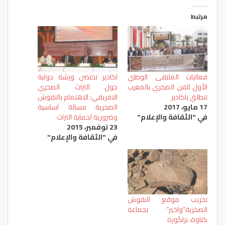
مرتبط
فعاليات الملتقى الوطني
اكادير تحتضن ورشة دولية
الأول للفن الصخري بالمغرب
حول التراث الصخري
تنطلق باكادير
الافريقي: الاهتمام بالنقوش
17 مايو، 2017
الصخرية مسالة اساسية
في "الثقافة والإعلام"
وضرورية لحماية التراث
23 نوفمبر، 2015
في "الثقافة والإعلام"
تخريب موقع النقوش
الصخرية”واخير” بجماعة
كتاوة، بزاكَورة