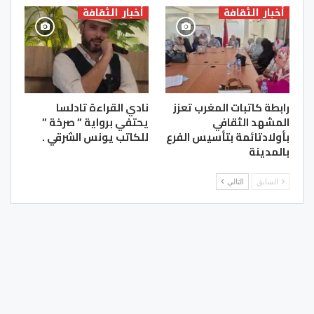
أخبار الثقافة
أخبار الثقافة
رابطة كاتبات المغرب تعزز
نادي القراءة تادلسا
المشهد الثقافي
يحتفي برواية ” صرخة ”
بأولادتائمة بتأسيس الفرع
للكاتب يونس الشرقي .
بالمدينة
السابق
التالي