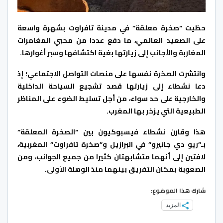
حظيت “صخرة معلقة” في مدينة تافراوت بشهرة واسعة
على الصعيد العالمي، ما دفع عددا من محبي المغامرات
المغاربة والأجانب إلى زيارتها بغية اكتشافها وسبر أغوارها.
وانتشرت الصخرة نفسها على منصات التواصل الاجتماعي؛ إذ
دعا نشطاء إلى زيارتها قصد تشجيع السياحة الداخلية
والخارجية على حد سواء، من أجل تسليط الضوء على المناظر
الطبيعية التي يزخر بها المغرب.
هذا وقارن نشطاء فيسبوكيون بين “الصخرة المعلقة”
بـ”ريو دي جانيرو” في البرازيل و”صخرة تافراوت” المغربية،
لافتين إلى أنهما متشابهتان كثيرا من جميع الجوانب، ومن
الصعوبة بمكان التفريق بينهما منذ الوهلة الأولى.
شارك هذا الموضوع:
المزيد