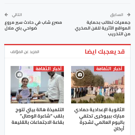
السابق
التالي
جمعيات تطالب بحماية
مصرع شاب في حادث سير مروع
المواقع الأثرية للفن الصخري
ضواحي بني ملال
من التخريب
قد يعجبك ايضا
المزيد عن المؤلف
أخبار الثقافة
أخبار الثقافة
الثانوية الإعدادية حمادي
التلميذة هالة بيتي تتوج
مبارك ببيوكرى تحتفي
بلقب “شاعرة الوصال”
باليوم العالمي لشجرة
بقاعة الاجتماعات بالقليعة
أركان