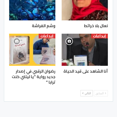
نعال بلا خرائط
وشم الفراشة
إبداعات
إبداعات
أنا الشاهد على قيد الحياة
رضوان الرقبي في إصدار
جديد رواية “يا ليتني كنت
ترابا “
السابق
التالي