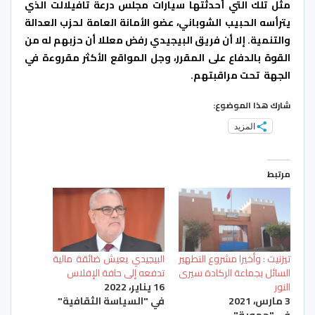
مثل تلك التي أحدثتها سيارات مجلس درعة تافيلالت الذي
يترأسه الحبيب الشوباني، عضو الأمانة العامة لحزب العدالة
والتنمية. إلا أن فريق البيجيدي رفض معللا أن حزبهم له من
القوة بالدفاع على المقرر، وجل المواقع الأكثر مقروءة في
الجهة تحت مراقبتهم.
شارك هذا الموضوع:
المزيد
مرتبط
تيزنيت : وأخيرا مشروع التطهير
البيجيدي يعيش ضائقة مالية
السائل بجماعة الركادة سيرى
تدفعه إلى حافة الإفلاس
النور
16 يناير، 2022
3 مارس، 2021
في "السياسة الثقافية"
في "جهوية"