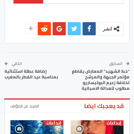
انشر
السابق
التالي
“خط الشهيد” المعارض يقاطع
إضافة عطلة استثنائية
مؤتمر الجبهة والمرشح
بمناسبة عيد الفطر بالمغرب
لخلافة زعيم البوليساريو
مطلوب للعدالة الاسبانية
قد يعجبك ايضا
المزيد عن المؤلف
إبداعات
إبداعات