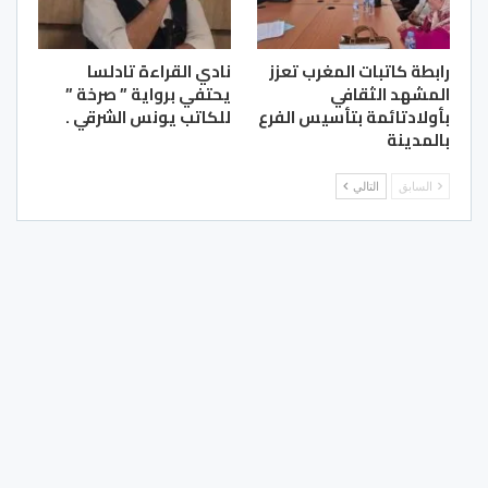
رابطة كاتبات المغرب تعزز
نادي القراءة تادلسا
المشهد الثقافي
يحتفي برواية ” صرخة ”
بأولادتائمة بتأسيس الفرع
للكاتب يونس الشرقي .
بالمدينة
السابق
التالي