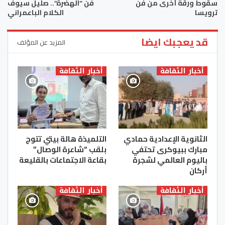
سقوط ورقة أخرى من فن
فن “الهضرة”.. صليل سيوف
ترويسا
الكلام الباعمراني
قد يعجبك ايضا
المزيد عن المؤلف
أخبار الثقافة
أخبار الثقافة
الثانوية الإعدادية حمادي
التلميذة هالة بيتي تتوج
مبارك ببيوكرى تحتفي
بلقب “شاعرة الوصال”
باليوم العالمي لشجرة
بقاعة الاجتماعات بالقليعة
أركان
أخبار الثقافة
أخبار الثقافة