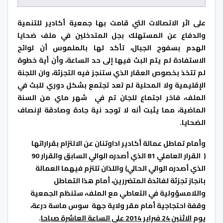
على اثر الاتصالات التي قامت بها جمعية أكادير للتنمية
والدفاع عن المستهلك بجل المتدخلين في ملف ضحايا
الهدم بسفوح الجبال، تأكد لها بالملموس أن لوائح
الاستفادة لم يتم البث فيها إلى حد الساعة، وأن أية خطوة
لم تتخذ بخصوص العقار الذي ستنجز فيه التجزئة، وان اللجنة
الإقليمية ولا المحلية لم تعد تجتمع بشكل دوري للبث في
الملف، فاخر اجتماع للجان تم في شهر ماي من السنة
الماضية، مما يثبت أنه لا توجد نية جادة وصادقة لإنصاف
الضحايا.
وأمام تماطل عمالة أكادير اداوتنان عن الالتزام بقراراتها
( القرار العاملي 81 الذي أصدره الوالي السابق والقرار 90
الذي أصدره الوالي الحالي) واللذان تلتزم فيهما العمالة
بانجاز تجزئة لفائدة المتضررين، أمام هذا التماطل
واللامسؤولية في التعاطي مع الملف، ستنظم الجمعية
وقفة احتجاجية أمام مقر ولاية جهة سوس ماسة درعة،
يوم
الاثنين 24 فبراير 2014 على الساعة العاشرة صباحا
.