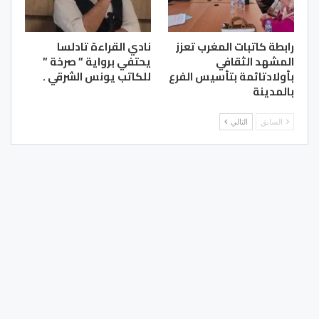
رابطة كاتبات المغرب تعزز
نادي القراءة تادلسا
المشهد الثقافي
يحتفي برواية ” صرخة ”
بأولادتائمة بتأسيس الفرع
للكاتب يونس الشرقي .
بالمدينة
السابق
التالي