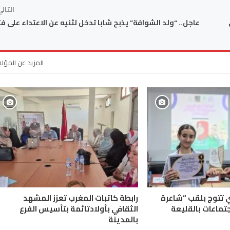
التال
عاجل.. “ولد الشوافة” يذبح شابا تدخل لثنيه عن الاعتداء على فت
المزيد عن المؤل
ي تتوج بلقب “شاعرة
رابطة كاتبات المغرب تعزز المشهد
جتماعات بالقليعة
الثقافي بأولادتائمة بتأسيس الفرع
بالمدينة