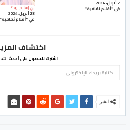
2 أبريل، 2014
علاقته بالأجهزة الأمنية في المغرب، وظل
أي إسلام نريد؟
في "أقلام ثقافية"
السؤال اللغز إعلاميا وسياسيا: هل ما وصل
28 أبريل، 2024
إليه الشيخ من مواقف…
في "أقلام ثقافية"
اكتشاف المزيد من ss.ma
اشترك للحصول على أحدث التدوي
كتابة بريدك الإلكتروني...
انشر