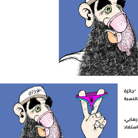
“جائزة
النسبة
رهابي،
 في 16 مايو 2003، إلى أن استفاد