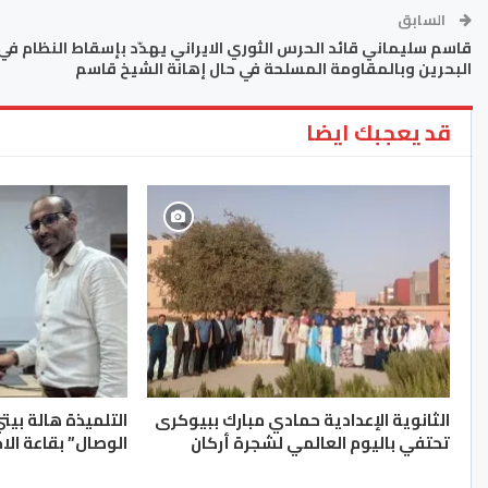
السابق
قاسم سليماني قائد الحرس الثوري الايراني يهدّد بإسقاط النظام في
البحرين وبالمقاومة المسلحة في حال إهانة الشيخ قاسم
قد يعجبك ايضا
الثانوية الإعدادية حمادي مبارك ببيوكرى
التلميذة هالة بيت
تحتفي باليوم العالمي لشجرة أركان
الوصال” بقاعة الا