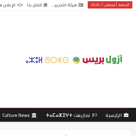
الجمعة, أغسطس 7, 2026
هيئة التحرير…
اتصل بنا
الإعلان م
الرئيسية
تمازيغت ⵜⴰⵎⴰⵣⵉⵖⵜ
Culture News