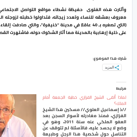
وأثارت هذه الفتوى حفيظة نشطاء مواقع التواصل الاجتماعيّ
معروف بعشقه للنساء وتعدد زيجاته، فتداولوا خطبته لزوجته ا
(التي تصغره بـ 40 عامًا) في مدينة “خنيفرة”، والتي صادفت إلق
على خلية إرهابية بالمدينة مما أثار الشكوك حوله، فاشتهرت القص
شارك هذا الموضوع:
المزيد
مرتبط
لماذا ألقى الشيخ الفزازي خطبة الجمعة أمام
الملك؟
//ذ إسماعيل العلوي// مسكين هذا الشيخ
الفزازي، فمنذ مغادرته لأسوار السجن بعد
العفو الملكي عنه سنة 2011، وهو في
وضع لا يحسد عليه، فالأسئلة لم تتوقف عن
التناسل حول شخصية هذا الرجل وطبيعة