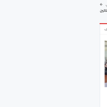
ي
اتين
ف