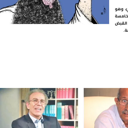
، وهو
لخامسة
اء القبض
ة.