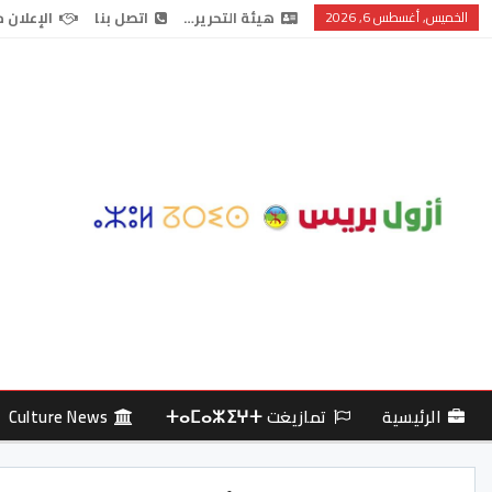
الخميس, أغسطس 6, 2026
هيئة التحرير…
اتصل بنا
الإعلان 
الرئيسية
تمازيغت ⵜⴰⵎⴰⵣⵉⵖⵜ
Culture News