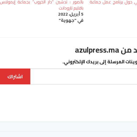
صلي حول برنامج عمل جماعة
بالصور : تدشين “دار الخروب” بجماعة إيمولاس
باقليم تارودانت
5 أبريل، 2022
في "جهوية"
azulpre
نات المرسلة إلى بريدك الإلكتروني.
اشتراك