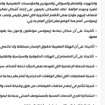
والكهرباء والقناطر والسواقي والصهاريج والمؤسسات التعليمية والم
تنفيذ وعوده الزائفة لذلك فالسكان عازمون على إتخاذ أشكال نضالي
لتنضاف إليهم مؤخرا بعض الأقلام المأجورة التي تطبل لرئيس وتصب غ
إيمولاس أمام هذا الوضع نعلن للرأي العام ما يلي:
– تأكيدنا على أن سكان جماعة إيمولاس مواطنون واعون بما يقوم
معها.
– تأكيدنا على أن الهيئة المغربية لحقوق الإنسان مستقلة ولا تكتسي
– تأكيدنا على أن الانضمام إلى الهيئات الحقوقية والسياسية والنقابي
– شجبنا للحملة الإعلامية التي تقودها بعض الجرائد خدمة لأهداف س
– شجبنا للمضايقات التي تطال الوقفات الاحتجاجية أمام مقر جماعة 
– شجبنا لتأخير في إصلاح مخلفات الفيضانات من طرق وشبكة الماء وال
– استنكارنا لتردي الخدمات الصحية بالمستوصف المحلي بجماعة ايمو