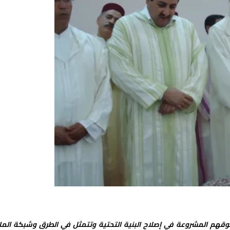
قوقهم المشروعة في إصلاح البنية التحتية وتتمثل في الطرق وشبكة الما