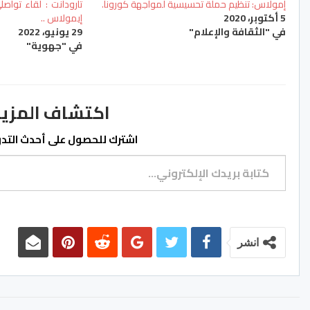
إمولاس: تنظيم حملة تحسيسية لمواجهة كورونا.
تارودانت : لقاء توا
5 أكتوبر، 2020
إيمولاس ..
في "الثقافة والإعلام"
29 يونيو، 2022
في "جهوية"
اكتشاف المزيد من ss.ma
اشترك للحصول على أحدث التدوي
كتابة بريدك الإلكتروني...
انشر