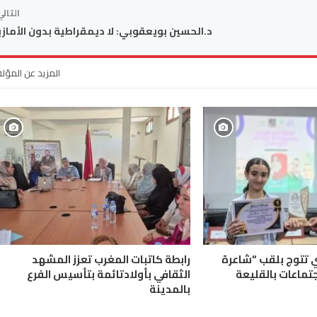
التال
د.الحسين بويعقوبي: لا ديمقراطية بدون الأماز
المزيد عن المؤل
ي تتوج بلقب “شاعرة
رابطة كاتبات المغرب تعزز المشهد
جتماعات بالقليعة
الثقافي بأولادتائمة بتأسيس الفرع
بالمدينة