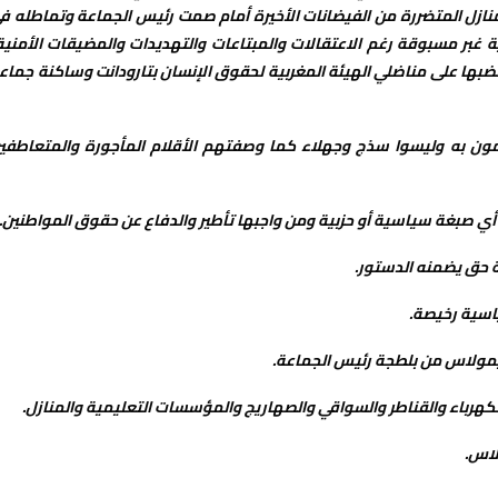
نازل المتضررة من الفيضانات الأخيرة أمام صمت رئيس الجماعة وتماطله ف
ة غبر مسبوقة رغم الاعتقالات والمبتاعات والتهديدات والمضيقات الأمني
ضبها على مناضلي الهيئة المغربية لحقوق الإنسان بتارودانت وساكنة جماع
ون به وليسوا سذج وجهلاء كما وصفتهم الأقلام المأجورة والمتعاطفي
 أي صبغة سياسية أو حزبية ومن واجبها تأطير والدفاع عن حقوق المواطنين.
ة حق يضمنه الدستور.
ياسية رخيصة.
ايمولاس من بلطجة رئيس الجماعة.
كهرباء والقناطر والسواقي والصهاريج والمؤسسات التعليمية والمنازل.
لاس.