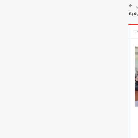
ي
يغية
ف