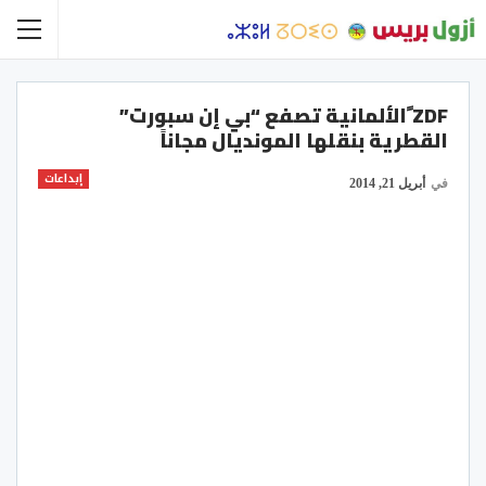
ZDF ًالألمانية تصفع “بي إن سبورت”
القطرية بنقلها المونديال مجاناً
إبداعات
في
أبريل 21, 2014