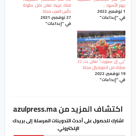
يهم الأسود ..
قناة عربية تعلن نقل بطولة
1 نوفمبر، 2022
كأس العرب مجانا
في "إبداعات"
27 نوفمبر، 2021
في "إبداعات"
“بي إن سبورت” تعلن بث 22
مباراة من المونديال مجانا
19 نوفمبر، 2022
في "إبداعات"
اكتشاف المزيد من azulpress.ma
اشترك للحصول على أحدث التدوينات المرسلة إلى بريدك
الإلكتروني.
كتابة بريدك الإلكتروني...