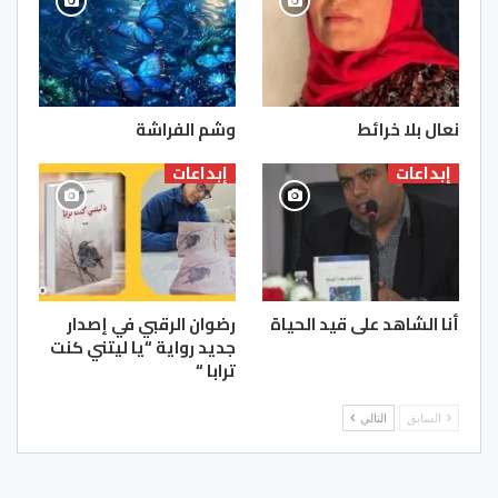
نعال بلا خرائط
وشم الفراشة
إبداعات
إبداعات
أنا الشاهد على قيد الحياة
رضوان الرقبي في إصدار
جديد رواية “يا ليتني كنت
ترابا “
السابق
التالي