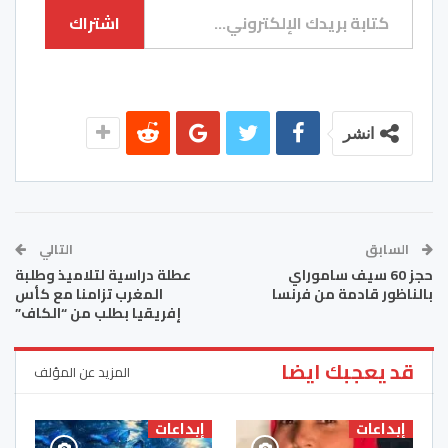
اشتراك
انشر
السابق
التالي
حجز 60 سيف ساموراي
عطلة دراسية لتلاميذ وطلبة
بالناظور قادمة من فرنسا‎
المغرب تزامنا مع كأس
إفريقيا بطلب من “الكاف”
قد يعجبك ايضا
المزيد عن المؤلف
إبداعات
إبداعات