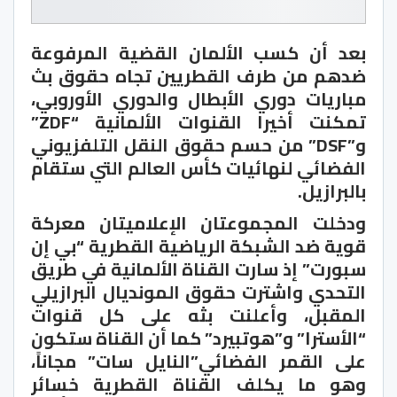
بعد أن كسب الألمان القضية المرفوعة
ضدهم من طرف القطريين تجاه حقوق بث
مباريات دوري الأبطال والدوري الأوروبي،
تمكنت أخيرا القنوات الألمانية “ZDF”
و”DSF” من حسم حقوق النقل التلفزيوني
الفضائي لنهائيات كأس العالم التي ستقام
بالبرازيل.
ودخلت المجموعتان الإعلاميتان معركة
قوية ضد الشبكة الرياضية القطرية “بي إن
سبورت” إذ سارت القناة الألمانية في طريق
التحدي واشترت حقوق المونديال البرازيلي
المقبل، وأعلنت بثه على كل قنوات
“الأسترا” و”هوتبيرد” كما أن القناة ستكون
على القمر الفضائي”النايل سات” مجاناً،
وهو ما يكلف القناة القطرية خسائر