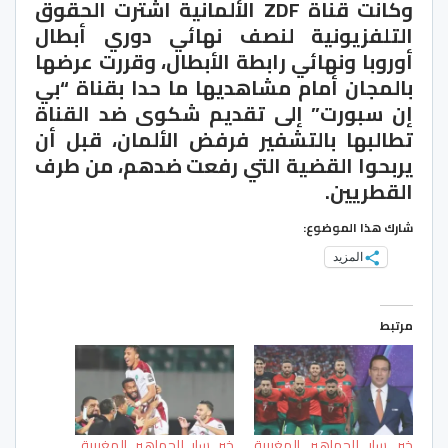
وكانت قناة ZDF الألمانية اشترت الحقوق
التلفزيونية لنصف نهائي دوري أبطال
أوروبا ونهائي رابطة الأبطال، وقررت عرضها
بالمجان أمام مشاهديها ما حدا بقناة “بي
إن سبورت” إلى تقديم شكوى ضد القناة
تطالبها بالتشفير فرفض الألمان، قبل أن
يربحوا القضية التي رفعت ضدهم، من طرف
القطريين.
شارك هذا الموضوع:
المزيد
مرتبط
خبر سار للجماهير المغربية
خبر سار للجماهير المغربية..