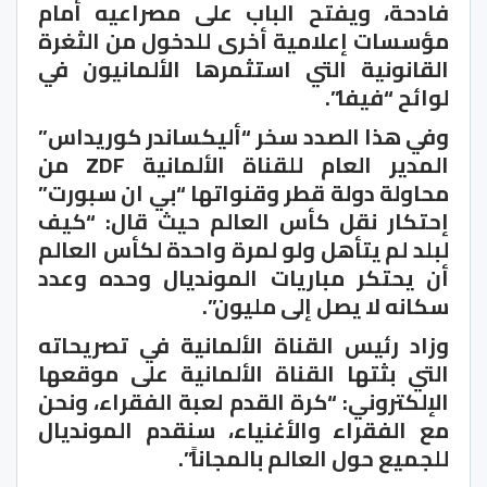
فادحة، ويفتح الباب على مصراعيه أمام
مؤسسات إعلامية أخرى للدخول من الثغرة
القانونية التي استثمرها الألمانيون في
لوائح “فيفا”.
وفي هذا الصدد سخر “أليكساندر كوريداس”
المدير العام للقناة الألمانية ZDF من
محاولة دولة قطر وقنواتها “بي ان سبورت”
إحتكار نقل كأس العالم حيث قال: “كيف
لبلد لم يتأهل ولو لمرة واحدة لكأس العالم
أن يحتكر مباريات المونديال وحده وعدد
سكانه لا يصل إلى مليون”.
وزاد رئيس القناة الألمانية في تصريحاته
التي بثتها القناة الألمانية على موقعها
الإلكتروني: “كرة القدم لعبة الفقراء، ونحن
مع الفقراء والأغنياء، سنقدم المونديال
للجميع حول العالم بالمجاناً”.