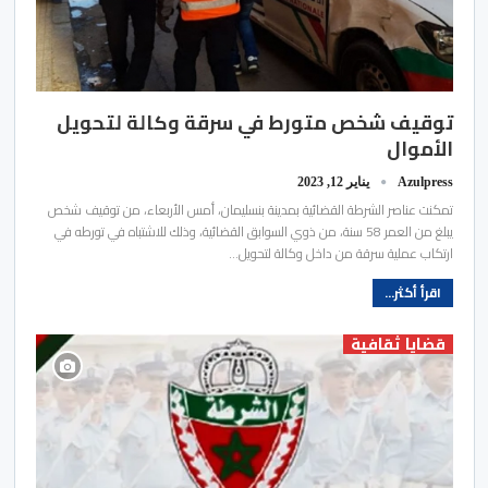
توقيف شخص متورط في سرقة وكالة لتحويل
الأموال
Azulpress
يناير 12, 2023
تمكنت عناصر الشرطة القضائية بمدينة بنسليمان، أمس الأربعاء، من توقيف شخص
يبلغ من العمر 58 سنة، من ذوي السوابق القضائية، وذلك للاشتباه في تورطه في
ارتكاب عملية سرقة من داخل وكالة لتحويل…
اقرأ أكثر...
قضايا ثقافية