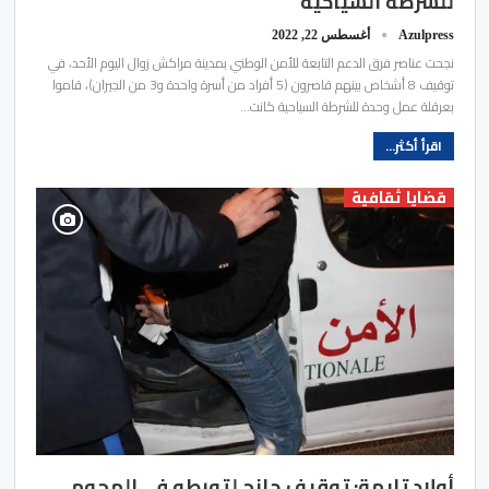
للشرطة السياحية
Azulpress
أغسطس 22, 2022
نجحت عناصر فرق الدعم التابعة للأمن الوطني بمدينة مراكش زوال اليوم الأحد، في
توقيف 8 أشخاص بينهم قاصرون (5 أفراد من أسرة واحدة و3 من الجيران)، قاموا
بعرقلة عمل وحدة للشرطة السياحية كانت…
اقرأ أكثر...
قضايا ثقافية
أولاد تايمة: توقيف جانح لتورطه في الهجوم