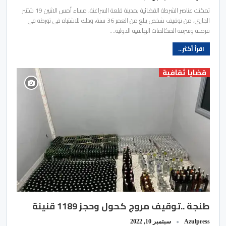
تمكنت عناصر الشرطة القضائية بمدينة قلعة السراغنة، مساء أمس الاثنين 19 شتنبر
الجاري، من توقيف شخص يبلغ من العمر 36 سنة، وذلك للاشتباه في تورطه في
قرصنة وسرقة المكالمات الهاتفية الدولية.…
اقرأ أكثر...
قضايا ثقافية
طنجة ..توقيف مروج كحول وحجز 1189 قنينة
Azulpress
سبتمبر 10, 2022