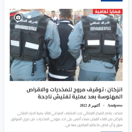
قضايا ثقافية
انزكان : توقيف مروج للمخدرات والاقراص
المهلوسة بعد عملية تفتيش ناجحة
Azulpress
أكتوبر 8, 2022
تمكنت عناصر المركز القضائي تحت الاشراف الميداني لقائد سرية الدرك الملكي
بانزكان من القاء القبض مساء أمس على احد مروجي المخدرات، من ذوي السوابق
سبق و أن قضى ما يناهز العشرين سنة في…