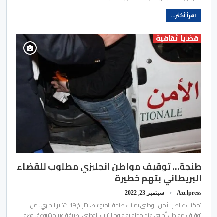
اقرأ أكثر...
قضايا ثقافية
طنجة… توقيف مواطن انجليزي مطلوب للقضاء
البريطاني بتهم خطيرة
Azulpress
سبتمبر 23, 2022
تمكنت عناصر الأمن الوطني بميناء طنجة المتوسط، بتاريخ 19 شتنبر الجاري، من
توقيف مواطن أجنبي عند محاولته ولوج التراب الوطني بطريقة غير مشروعة، وهو