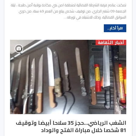
تمكنت عناصر فرقة الشرطة القضائية لمنطقة امن بني مكادة بولاية أمن طنجة ، ليلة
الجمعة 09 شتنبر الجاري، من توقيف شخص يبلغ من العمر 49 سنة، من ذوي
السوابق القضائية، وذلك للاشتباه في تورطه…
اقرأ أكثر...
أخبار الثقافة
الشغب الرياضي…حجز 35 سلاحا أبيضا وتوقيف
81 شخصا خلال مباراة الفتح والوداد