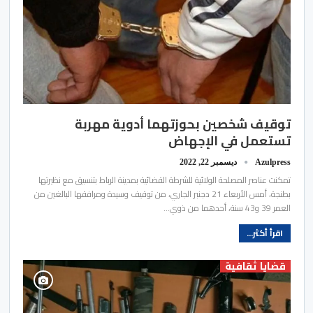
توقيف شخصين بحوزتهما أدوية مهربة
تستعمل في الإجهاض
Azulpress
ديسمبر 22, 2022
تمكنت عناصر المصلحة الولائية للشرطة القضائية بمدينة الرباط بتنسيق مع نظيرتها
بطنجة، أمس الأربعاء 21 دجنبر الجاري، من توقيف وسيدة ومرافقها البالغين من
العمر 39 و43 سنة، أحدهما من ذوي…
اقرأ أكثر...
قضايا ثقافية