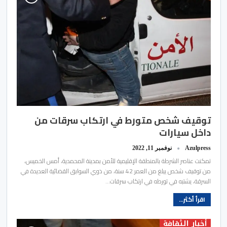
توقيف شخص متورط في ارتكاب سرقات من
داخل سيارات
Azulpress
نوفمبر 11, 2022
تمكنت عناصر الشرطة بالمنطقة الإقليمية للأمن بمدينة المحمدية، أمس الخميس،
من توقيف شخص يبلغ من العمر 42 سنة، من ذوي السوابق القضائية العديدة في
السرقة، يشتبه في تورطه في ارتكاب سرقات…
اقرأ أكثر...
أخبار الثقافة