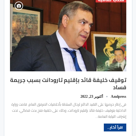
توقيف خليفة قائد بإقليم تارودانت بسبب جريمة
فساد
Azulpress
أكتوبر 23, 2022
في إطار حرصها على التقيد الدائم لرجال السلطة بأخلاقيات المرفق العام، قامت وزارة
الداخلية بتوقيف خليفة قائد بإقليم تارودانت، وذلك على خلفية فتح بحث قضائي، تحت
إشراف النيابة العامة…
اقرأ أكثر...