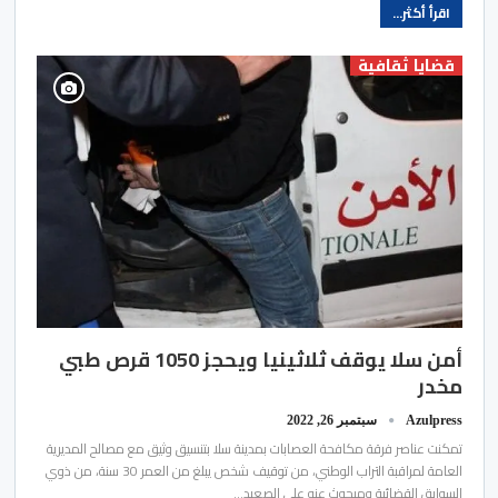
اقرأ أكثر...
قضايا ثقافية
أمن سلا يوقف ثلاثينيا ويحجز 1050 قرص طبي
مخدر
Azulpress
سبتمبر 26, 2022
تمكنت عناصر فرقة مكافحة العصابات بمدينة سلا بتنسيق وثيق مع مصالح المديرية
العامة لمراقبة التراب الوطني، من توقيف شخص يبلغ من العمر 30 سنة، من ذوي
السوابق القضائية ومبحوث عنه على الصعيد…