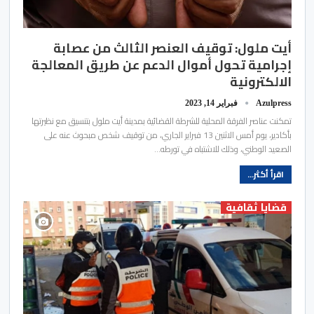
أيت ملول: توقيف العنصر الثالث من عصابة
إجرامية تحول أموال الدعم عن طريق المعالجة
الالكترونية
Azulpress
فبراير 14, 2023
تمكنت عناصر الفرقة المحلية للشرطة القضائية بمدينة أيت ملول بتنسيق مع نظيرتها
بأكادير، يوم أمس الاثنين 13 فبراير الجاري، من توقيف شخص مبحوث عنه على
الصعيد الوطني، وذلك للاشتباه في تورطه…
اقرأ أكثر...
قضايا ثقافية