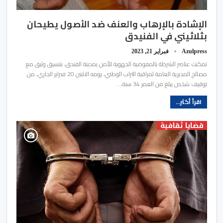
الإشادة بالإرهاب والعنف ضد الأصول يطيحان
بثلاثيني في الفنيدق
Azulpress
فبراير 21, 2023
تمكنت عناصر الشرطة بالمفوضية الجهوية للأمن بمدينة الفندق، بتنسيق وثيق مع
مصالح المديرية العامة لمراقبة التراب الوطني، يومه الاثنين 20 فبراير الجاري، من
توقيف شخص يبلغ من العمر 34 سنة،…
اقرأ أكثر...
قضايا ثقافية