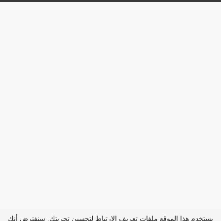
يستخدم هذا الموقع ملفات تعريف الارتباط لتحسين تجربتك. سنفترض أنك