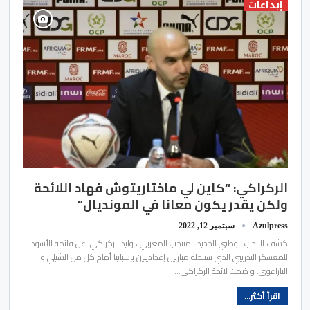
إبداعات
الركراكي: “كاين لي ماختاريتوش فهاد اللائحة
ولكن يقدر يكون معانا في المونديال”
Azulpress
سبتمبر 12, 2022
كشف الناخب الوطني الجديد للمنتخب المغربي ، وليد الركراكي، عن قائمة الأسود
للمعسكر التدريبي الذي ستتخله مبارتين إعداديتين بإسبانيا أمام كل من الشيلي و
الباراغوي. و ضمت لائحة الركراكي…
اقرأ أكثر...