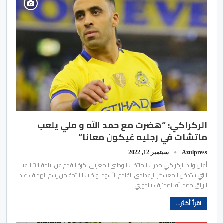
الركراكي: “هضرت مع حمد الله و ملي يلعب
ماتشات في رجليه غيكون معانا”
Azulpress
سبتمبر 12, 2022
أعلن وليد الركراكي مدرب المنتخب الوطني المغربي لكرة القدم عن لائحة 31 لاعبا
التي ستدخل المعسكر الإعدادي القادم للأسود. و خلت اللائحة من إسم الهداف عبد
الرزاق حمدالله المحترف بالدوري…
اقرأ أكثر...