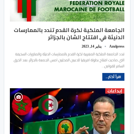
الجامعة الملكية لكرة القدم تندد بالممارسات
الدنيئة في افتتاح الشان بالجزائر
Azulpress
يناير 14, 2023
تندد الجامعة الملكية المغربية لكرة القدم​ بالممارسات الدنيئة والمناورات السخيفة​
التي صاحبت​ افتتاح​ بطولة افريقيا للاعبين المحليين​ امس الجمعة​ بالجزائر،​ بعد الخرق
السافر للقوانين…
اقرأ أكثر...
إبداعات