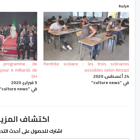
مرتبط
 programme de
Rentrée scolaire : les trois scénarios
pour 6 milliards de
possibles selon Amzazi
24 أغسطس، 2020
DH
في "culture news"
5 فبراير، 2020
في "culture news"
اكتشاف المزيد من ss.ma
اشترك للحصول على أحدث التدوي
كتابة بريدك الإلكتروني...