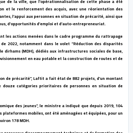
tique de la ville, que l’opérationnalisation de cette phase a été
ion et le renforcement des acquis, avec une réorientation des
tes, l’appui aux personnes en situation de précarité, ainsi que
enus, d’opportunités d’emploi et d’auto-entrepreneuriat.
ant les actions menées dans le cadre programme du rattrapage
re de 2022, notamment dans le volet “Réduction des disparités
 de dirhams (MDH), dédiés aux infrastructures sociales de base,
provisionnement en eau potable et la construction de routes et de
de précarité”, Laftit a fait état de 882 projets, d’un montant
douze catégories prioritaires de personnes en situation de
mique des jeunes”, le ministre a indiqué que depuis 2019, 104
rois plateformes mobiles, ont été aménagées et équipées, pour un
environ 178 MDH.
 les processus d’accompagnement technique et de formation des