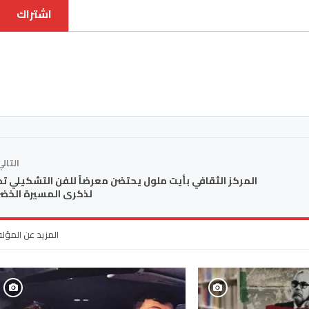
اشتراك
التال
المركز الثقافي بأيت ملول يحتضن معرضاً للفن التشكيلي تخل
لذكرى المسيرة الخضر
المزيد عن المؤل