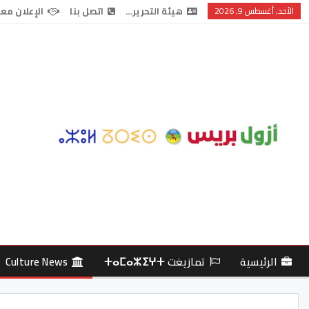
الأحد, أغسطس 9, 2026
هيئة التحرير…
اتصل بنا
الإعلان معن
الرئيسية
تمازيغت ⵜⴰⵎⴰⵣⵉⵖⵜ
Culture News