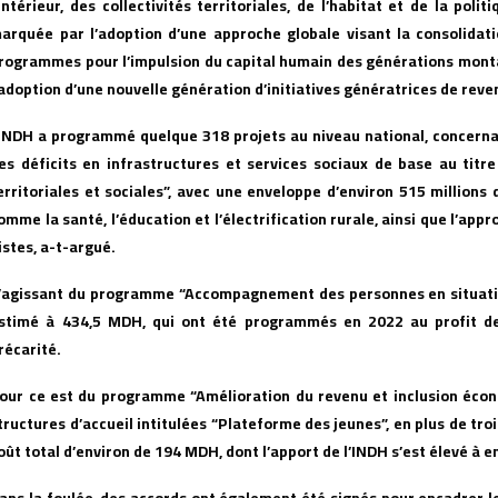
’Intérieur, des collectivités territoriales, de l’habitat et de la poli
arquée par l’adoption d’une approche globale visant la consolidat
rogrammes pour l’impulsion du capital humain des générations montan
’adoption d’une nouvelle génération d’initiatives génératrices de rev
’INDH a programmé quelque 318 projets au niveau national, concern
es déficits en infrastructures et services sociaux de base au tit
erritoriales et sociales”, avec une enveloppe d’environ 515 millions
omme la santé, l’éducation et l’électrification rurale, ainsi que l’ap
istes, a-t-argué.
’agissant du programme “Accompagnement des personnes en situation 
stimé à 434,5 MDH, qui ont été programmés en 2022 au profit de 
récarité.
our ce est du programme “Amélioration du revenu et inclusion écono
tructures d’accueil intitulées “Plateforme des jeunes”, en plus de t
oût total d’environ de 194 MDH, dont l’apport de l’INDH s’est élevé à 
ans la foulée, des accords ont également été signés pour encadrer