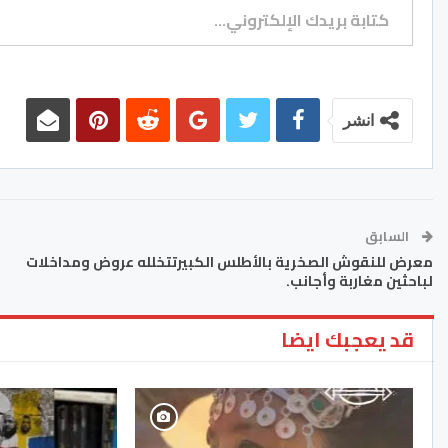
انشر
السابق
معرض للنقوش الصخرية بالأطلس الكبيرتتخلله عروض ومداخلات
لباحثين مغاربة وأجانب.
قد يعجبك ايضا