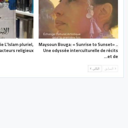
e L’Islam pluriel,
Maysoun Bouga: « Sunrise to Sunset» ..
cteurs religieux
Une odyssée interculturelle de récits
et de…
السابق
التالي