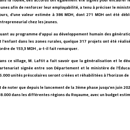
eunes afin de renforcer leur employabilité, a tenu à préciser le minist
ours, d’une valeur estimée à 386 MDH, dont 271 MDH ont été débloq
ntrepreneurial chez les jeunes.
uant au programme d’appui au développement humain des générations
t l’enfant dans les zones rurales, quelque 317 projets ont été réal
’ordre de 153,3 MDH , a-t-il fait remarquer.
ans ce sillage, M. Laftit a fait savoir que la généralisation et le 
artenariat signée entre son Département et le ministère de l’Éducat
5.000 unités préscolaires seront créées et réhabilitées à l’horizon de
t de noter que depuis le lancement de la 3ème phase jusqu’en juin 202
 8.000 dans les différentes régions du Royaume, avec un budget estim