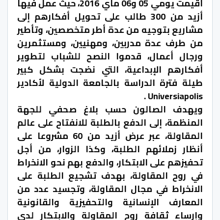
أقيمت يومي 05 و06 ماي 2016، حيث عمل فيها
أزيد من 300 طالب على تحويل أفكارهم إلى
مشاريع بتوجيه من عدة أطر متخصصين، وتأطير
من طرف عدة مدربين، ومهنيين، ومستثمرين
ورجال أعمال، قدموا النصح للشباب لتطوير
أفكارهم الإبداعية، التي نضجت بشكل كبير
طيلة فترة الدراسة بالجامعة الدولية لأكادير
Universiapolis .
ويهدف الصالون حسب بلاغ صحفي للجهة
المنظمة، إلى الدفع بالطلبة للانفتاح على عالم
المقاولة، عبر عرض أزيد من 60 مشروعا على
أنظار زملائهم الطلبة، وكذا الزوار، من أجل
تحفيزهم على الابتكار، والدفع بهم نحو الانخراط
في روح المقاولة، بهدف تشجيع الطلبة على
الانخراط في مجال المقاولة، وتجسيد عدد من
المعارف الإنسانية والتحفيزية والقانونية
وإرساء ثقافة روح المقاولة والابتكار لدى