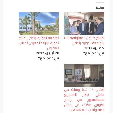
مرتبط
افتتاح صالون المقاولةFICRA
الجامعة الدولية بأكادير تفتتح
بالجامعة الدولية باكادير
الدورة الرابعة لمعرض الطالب
5 مايو، 2017
المقاول
في "مجتمع"
28 أبريل، 2017
في "مجتمع"
أكادير: 14 شابا وشابة من
حاملي افكار المشاريع
سيستفيدون من برنامج
تكويني مكثف في مجال
المقاولة ب JEA MAROC…