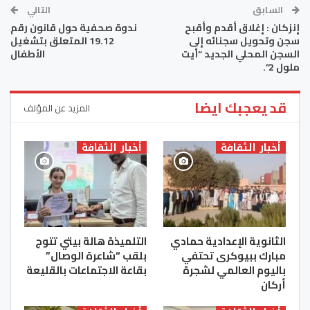
السابق
التالي
إنزكان : إغلاق أقدم وأقبح
ندوة صحفية حول قانون رقم
سجن وتحويل سجنائه إلى
19.12 المتعلق بتشغيل
السجن المحلي الجديد “أيت
الأطفال‎
ملول 2”.
قد يعجبك ايضا
المزيد عن المؤلف
أخبار الثقافة
أخبار الثقافة
الثانوية الإعدادية حمادي
التلميذة هالة بيتي تتوج
مبارك ببيوكرى تحتفي
بلقب “شاعرة الوصال”
باليوم العالمي لشجرة
بقاعة الاجتماعات بالقليعة
أركان