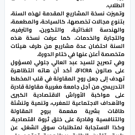
الطلاب.
وتميزت نسخة المشاريع المقدمة لهذه السنة،
بتنوع مجالات تخصصها، كالسياحة، والمطعمة،
والهندسة الغذائية، والتكوين، والترفيه،
والتجارة والخدمات. كما عرفت نسخة هذه
السنة احتضان عدة مشاريع من طرف هيئات
متخصصة أعلن عنها في ختام الدورة.
وفي تصريح للسيد عبد العالي جلولي (مسؤول
على صالون FICRA)، أكد أن هاته التظاهرة
تهدف
إلى جعل روح المقاولة في قلب المخطط
التدريسي من أجل جامعة مغربية مقاولة قادرة
على مواكبة الأوراش الاقتصادية الكبرى
والأهداف الاجتماعية للمغرب، وتنمية وتنشئة
طاقات بشرية مفعمة بروح المقاولة
والتنافسية وقادرة على خلق ثروة اقتصادية،
وكذا الاستجابة لمتطلبات سوق الشغل، عن