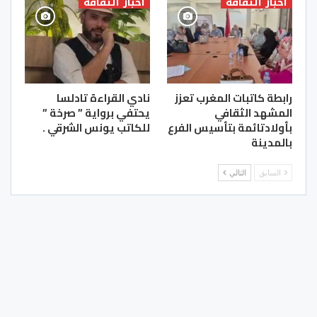
أخبار الثقافة
أخبار الثقافة
رابطة كاتبات المغرب تعزز
نادي القراءة تادلسا
المشهد الثقافي
يحتفي برواية ” صرخة ”
بأولادتائمة بتأسيس الفرع
للكاتب يونس الشرقي .
بالمدينة
السابق
التالي