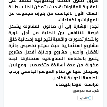
طريق تلقين الطلبة بيداغوجية تعتمد على
المقاربة المقاولاتية، حيث يتمكن الطالب طيلة
السلك الأول بالجامعة من بلورة مجموعة من
المهارات والكفاءات.
تجدر الإشارة إلى أن صالون المقاولة يشكل
فرصة للتنافس بين الطلبة من أجل بلورة
وابتكار تصورات واقعية تتيح لهم إمكانية خلق
مشاريع استثمارية، حيث سيتم تخصيص جائزة
لأفضل وأحسن مشروع وجائزة أفضل مشروع
يتميز بالكفاءة المقاولاتية ستختارها لجنة
مكونة من عدة أساتذة متخصصين ومهنيين،
وسيعلن عنها في ختام الموسم الجامعي برحاب
الجامعة الدولية لأكادير.
مراسلة : موحا بلبيضاء
شارك هذا الموضوع:
المزيد