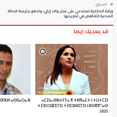
السابق
وزارة الداخلية تستدعي على عجل والد إيلي، وتدفع برئيسة الحالة
المدنية لتتناقض في تصريحها
قد يعجبك ايضا
ⴳⵣⵍ ⴰⵙⵏⵏⴰⵔⴰⴼ
ⴰⵎⵉⵏⴰ ⴱⵓⵄⵢⵢⴰ ⴳ ⵜⵍⴳⴰⵎⵜ ⵏ ⵜⵡⵜⵎⵉⵏ
ⵜⵉⴼⵔⵉⵇⵉⵢⵉⵏ ⵜⵉⵏⵎⵓⵍⵉⵢⵉⵏ ⵏ ⵓⵙⴳⴳⵯⴰⵙ
2025