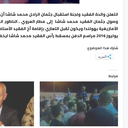
انتعلن والدة الفقيد ولجنة استقبال جثمان الراحل محمد شاشا أن 
الأمازيغية بهولندا.
ويكون تقبل التعازي بإقامة أخ الفقيد الأستاذ ع
يوليوز 2016 مراسم الدفن بمسقط رأس الفقيد محمد شاشا ايخف ن شبدهان أو ( رأس الماء) بمقابر إمرابظن تنفيذا لوصية الفقيد.
شارك هذا الموضوع:
المزيد
مرتبط