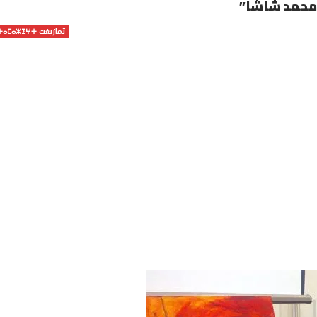
“محمد شاشا”
تمازيغت ⵜⴰⵎⴰⵣⵉⵖⵜ