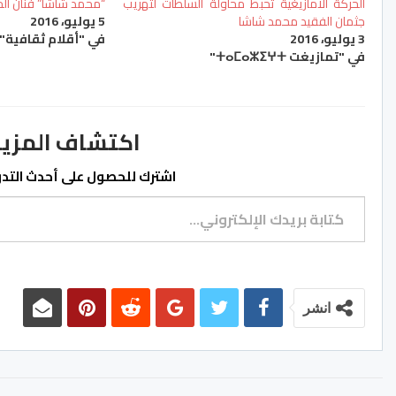
الحركة الامازيغية تحبط محاولة السلطات لتهريب
“محمد شاشا” فنان الجز
جثمان الفقيد محمد شاشا
5 يوليو، 2016
3 يوليو، 2016
في "أقلام ثقافية"
في "تمازيغت ⵜⴰⵎⴰⵣⵉⵖⵜ"
اكتشاف المزيد من ss.ma
اشترك للحصول على أحدث التدوي
كتابة بريدك الإلكتروني...
انشر