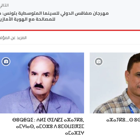
التال
مهرجان صفاقس الدولي للسينما المتوسطية بتونس: د
للمصالحة مع الهوية الأمازي
المزيد عن المؤل
ⴱⵓⵕⵟⵕⵉ : ⵄⵍⵉ ⵚⵉⴷⵇⵉ ⴰⵣⴰⵢⴽⵓ,
ⴰⵣⴰⵢⴽⵓ…ⵙ ⵓⵙ
ⴰⵎⵖⵏⴰⵙ, ⴰⵎⵔⵣⵓ ⴷ ⵓⵎⵙⵡⵉⵏⴳⵉⵎ
ⴰⵎⴰⵣⵉⵖ