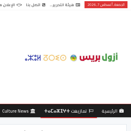
الجمعة, أغسطس 7, 2026
هيئة التحرير…
اتصل بنا
الإعلان م
الرئيسية
تمازيغت ⵜⴰⵎⴰⵣⵉⵖⵜ
Culture News