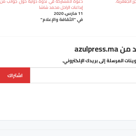
ر الجعفرية.
دعوة للمشاركة في ندوة دولية حول جوانب من
إبداعات الراحل محمد شاشا
11 مارس، 2020
في "الثقافة والإعلام"
azulpre
نات المرسلة إلى بريدك الإلكتروني.
اشتراك