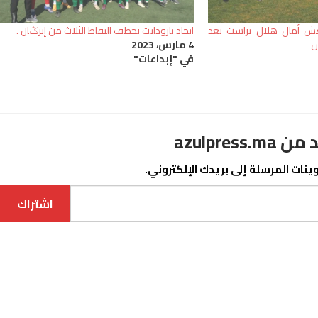
نعش أمال هلال تراست بعد
اتحاد تارودانت يخطف النقاط الثلاث من إنزݣان .
س
4 مارس، 2023
في "إبداعات"
azulpre
نات المرسلة إلى بريدك الإلكتروني.
اشتراك