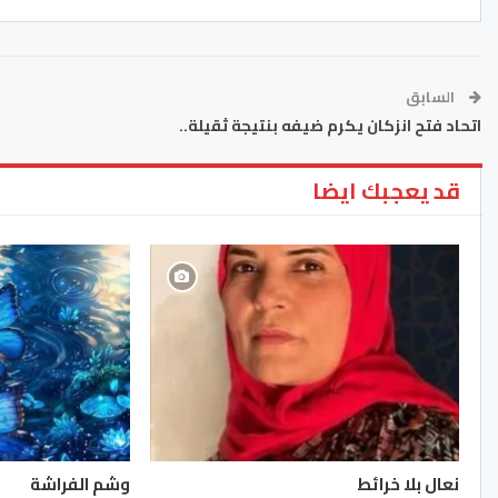
السابق
اتحاد فتح انزكان يكرم ضيفه بنتيجة ثقيلة..
قد يعجبك ايضا
نعال بلا خرائط
وشم الفراشة