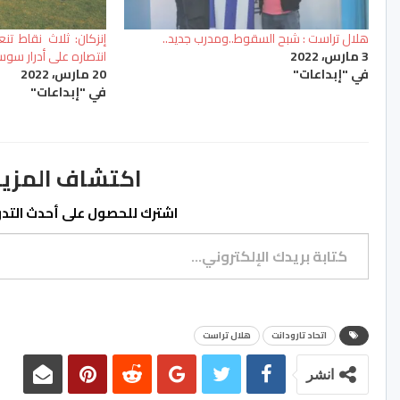
هلال تراست : شبح السقوط..ومدرب جديد..
إنزكان: ثلاث نقاط ت
3 مارس، 2022
انتصاره على أدرار سو
في "إبداعات"
20 مارس، 2022
في "إبداعات"
اكتشاف المزيد من ss.ma
اشترك للحصول على أحدث التدوي
كتابة بريدك الإلكتروني...
اتحاد تارودانت
هلال تراست
انشر