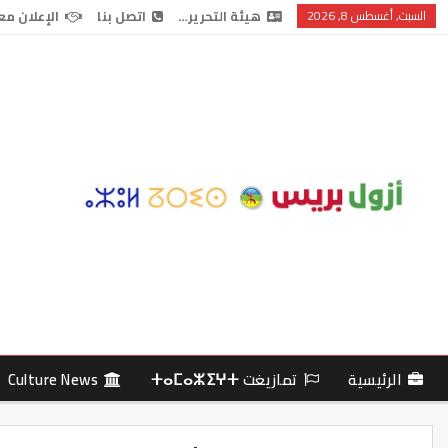
السبت, أغسطس 8, 2026
هيئة التحرير…
اتصل بنا
الإعلان مع
الرئيسية
تمازيغت ⵜⴰⵎⴰⵣⵉⵖⵜ
Culture News