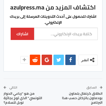
اكتشاف المزيد من azulpress.ma
اشترك للحصول على أحدث التدوينات المرسلة إلى بريدك
الإلكتروني.
كتابة بريدك الإلكتروني...
اشتراك
انشر
السابق
التالي
انطلاق كرنفال بلماون
من هو “رباعي الحوار
بودماون بانزكان حسب هذا
التونسي” الذي توج بجائزة
البرنامج
نوبل للسلام؟