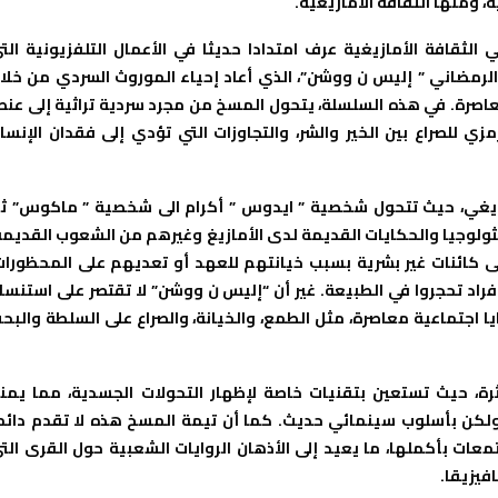
، ومنها الثقافة الأمازيغية.
الثقافة الأمازيغية عرف امتدادا حديثا في الأعمال التلفزيونية الت
لرمضاني ” إليس ن ووشن”، الذي أعاد إحياء الموروث السردي من خلا
صرة. في هذه السلسلة، يتحول المسخ من مجرد سردية تراثية إلى عنص
ي للصراع بين الخير والشر، والتجاوزات التي تؤدي إلى فقدان الإنسا
زيغي، حيث تتحول شخصية ” ايدوس ” أكرام الى شخصية ” ماكوس” ث
يثولوجيا والحكايات القديمة لدى الأمازيغ وغيرهم من الشعوب القديمة
ى كائنات غير بشرية بسبب خيانتهم للعهد أو تعديهم على المحظورات
راد تحجروا في الطبيعة. غير أن “إليس ن ووشن” لا تقتصر على استنسا
 اجتماعية معاصرة، مثل الطمع، والخيانة، والصراع على السلطة والبح
ة، حيث تستعين بتقنيات خاصة لإظهار التحولات الجسدية، مما يمن
، ولكن بأسلوب سينمائي حديث. كما أن تيمة المسخ هذه لا تقدم دائم
ات بأكملها، ما يعيد إلى الأذهان الروايات الشعبية حول القرى الت
فيزيقا.