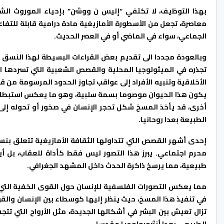
بهذا التوظيف، لا تكتفي “إليس ن ووشن” بإحياء الموروث الش
معاصرة، تجعل من الأسطورة الأمازيغية مادة درامية قابلة للتفاع
الجماعي، سواء في الماضي أو في العصر الحديث.
وبالعودة مجددا الى تقديم بعض القراءات البسيطة لهذا النسق
تجذره في الميثولوجيا المحلية والقصص الشعبية التي تسردها ا
الأخلاقية وتنبيه الأفراد إلى عواقب تجاوز الحدود المرسومة من قب
يكون هذا الحيوان موصوما بسمة سلبية، وهو ما يعكس استبطانا 
أخرى، قد يأخذ المسخ شكل تحجر الإنسان في صخور أو تحوله إلى
الطبيعة بعدا روحانيا.
إحدى أشهر القصص التي تتداولها الثقافة الأمازيغية تتعلق بنساء
محرم اجتماعي. يبرز هذا التصور ليس فقط كأداة للعقاب، بل أي
طبيعية، مما يرسخ ذاكرة الحدث داخل المشهد الجغرافي.
مما يعكس التصورات الفلسفية للإنسان حول القوى الخفية التي ت
في تنفيذ هذا المسخ، حيث ينظر إليها كوسطاء بين الإنسان والق
تزال تعيش بين البشر في أشكالها الجديدة، مثل الأرواح التي تت
الطبيعي بعدا أنثروبولوجيا مقدسا.