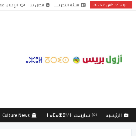
السبت, أغسطس 8, 2026
هيئة التحرير…
اتصل بنا
الإعلان مع
الرئيسية
تمازيغت ⵜⴰⵎⴰⵣⵉⵖⵜ
Culture News