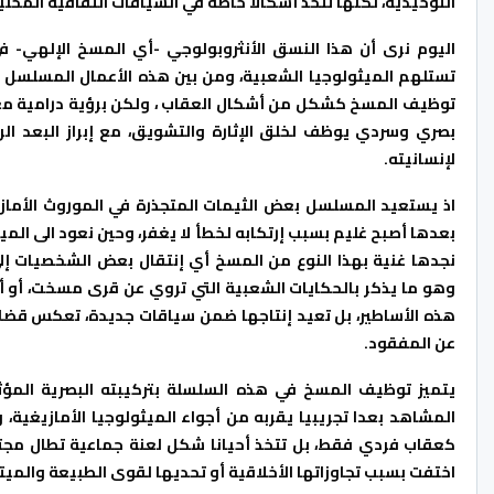
التوحيدية، لكنها تتخذ أشكالا خاصة في السياقات الثقافية المحلية
اليوم نرى أن هذا النسق الأنثروبولوجي -أي المسخ الإلهي- في 
تستلهم الميثولوجيا الشعبية، ومن بين هذه الأعمال المسلسل ا
توظيف المسخ كشكل من أشكال العقاب ، ولكن برؤية درامية معا
بصري وسردي يوظف لخلق الإثارة والتشويق، مع إبراز البعد الرمز
لإنسانيته.
اذ يستعيد المسلسل بعض الثيمات المتجذرة في الموروث الأما
بعدها أصبح غليم بسبب إرتكابه لخطأ لا يغفر، وحين نعود الى الم
نجدها غنية بهذا النوع من المسخ أي إنتقال بعض الشخصيات إل
وهو ما يذكر بالحكايات الشعبية التي تروي عن قرى مسخت، أو أف
هذه الأساطير، بل تعيد إنتاجها ضمن سياقات جديدة، تعكس قضايا
عن المفقود.
يتميز توظيف المسخ في هذه السلسلة بتركيبته البصرية المؤثر
المشاهد بعدا تجريبيا يقربه من أجواء الميثولوجيا الأمازيغية
كعقاب فردي فقط، بل تتخذ أحيانا شكل لعنة جماعية تطال مجتمع
اختفت بسبب تجاوزاتها الأخلاقية أو تحديها لقوى الطبيعة والميتا