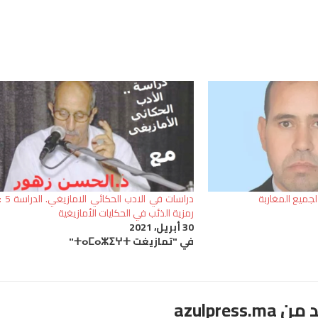
لجميع المغاربة
دراسات في الادب الحكائي الامازيغي. الدراس
رمزية الذئب في الحكايات الأمازيغية
30 أبريل، 2021
في "تمازيغت ⵜⴰⵎⴰⵣⵉⵖⵜ"
azulpre