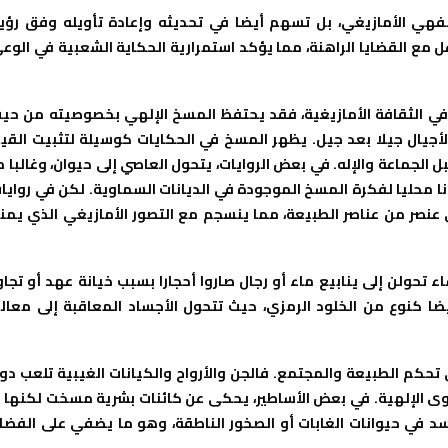
فهي الأمازيغي، بل تسهم أيضا في تحديثه وإعادة تأويله وفق رؤي
ل مع القضايا الراهنة، مما يؤكد استمرارية الحكاية الشعبية في الوع
 في الثقافة الأمازيغية، فقد يحتفظ المسخ الإلهي بخصوصيته من حي
لأجيال جيلا بعد جيل. يظهر المسخ في الحكايات كوسيلة لتثبيت القي
ل الجماعة والإله. في بعض الروايات، يتحول العاصي إلى حيوان، وغالبا م
محليا لفكرة المسخ الموجودة في الديانات السماوية. لكن في روايا
 عنصر من عناصر الطبيعة، مما ينسجم مع التصور الأمازيغي الذي يمن
 تحولن إلى ينابيع ماء أو رجال صاروا أحجارا بسبب خيانة عهد أو تجاو
ضا كنوع من الخلود الرمزي، حيث تتحول الأجساد المعاقبة إلى معال
حكم الطبيعة والمجتمع. فالجن والأرواح والكيانات الغيبية تلعب دور
وى الإلهية. في بعض الأساطير، يحكى عن كائنات بشرية مسخت لكنها ل
جسد في حيوانات الغابات أو الصخور الناطقة، وهو ما يضفي على الفضا