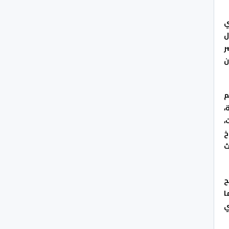
ي
ل
ر
ن
م
،
،
خ
ث
ح
ا
ي