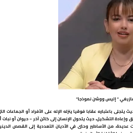
مازيغي ” إليس ووشن نموذجا”
تجلى باعتباره عقابا فوقيا ينزله الإله على الأفراد أو الجماعات الت
لق وإعادة التشكيل، حيث يتحول الإنسان إلى كائن آخر – حيوان أو نبات أ
 عديدة، من الأساطير وحتى في الأديان التعددية إلى القصص الديني