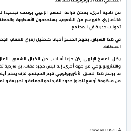
من ناحية أخرى، يمكن قراءة المسخ الإلهي بوصفه تجسيدا لخو
فالأمازيغ، كغيرهم من الشعوب، يستخدمون الأسطورة والمعتقد
تحولات جذرية في المجتمع.
في هذا السياق، يفهم المسخ أحيانا كتمثيل رمزي للعقاب الجما
المنطقة.
يظل المسخ الإلهي إذن جزءا أساسيا من الخيال الشعبي الأماز
والأنثروبولوجي من جهة أخرى. إنه ليس مجرد عقاب، بل سردية ثقا
ما يرسخ هذا النسق الأنثروبولوجي قيم المجتمع، فإنه يمنح أيضا
من منظومة أوسع تتجاوز حدود الفرد نحو الجماعة والطبيعة والمي
شارك هذا الموضوع: