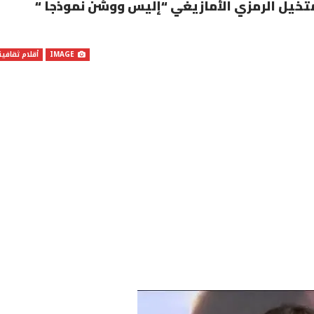
تخيل الرمزي الأمازيغي “إليس ووشن نموذجا “
IMAGE
أقلام ثقافية