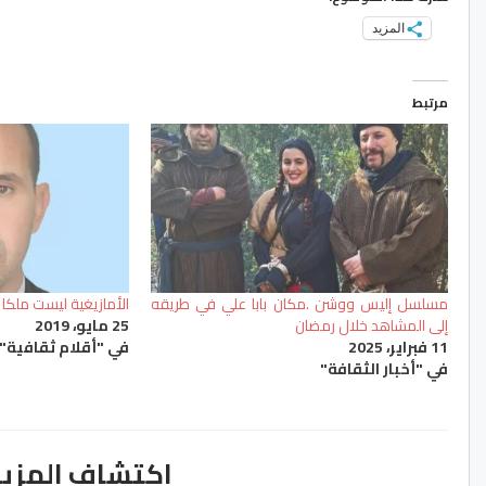
المزيد
مرتبط
مسلسل إليس ووشن .مكان بابا علي في طريقه
الأمازيغية ليست ملكا 
إلى المشاهد خلال رمضان
25 مايو، 2019
11 فبراير، 2025
في "أقلام ثقافية"
في "أخبار الثقافة"
اكتشاف المزيد من ss.ma