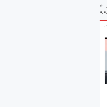
ي
يغية
ف