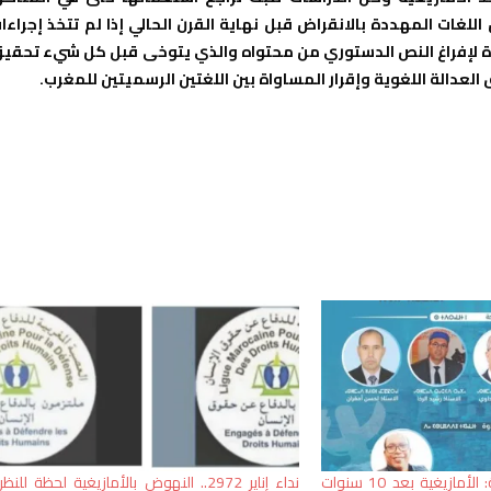
غات المهددة بالانقراض قبل نهاية القرن الحالي إذا لم تتخذ إجراءا
داة لإفراغ النص الدستوري من محتواه والذي يتوخى قبل كل شيء تحقي
 العدالة اللغوية وإقرار المساواة بين اللغتين الرسميتين للمغرب.
ندوة عن بعد وضعية: الأمازيغية بعد 10 سنوات
نداء إناير 2972.. النهوض بالأمازيغية لحظة للنظر