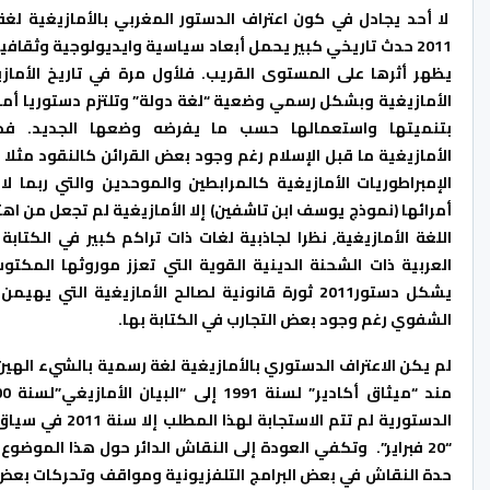
لا أحد يجادل في كون اعتراف الدستور المغربي بالأمازيغية لغ
2011 حدث تاريخي كبير يحمل أبعاد سياسية وايديولوجية وثقافي
يظهر أثرها على المستوى القريب. فلأول مرة في تاريخ الأمازي
الأمازيغية وبشكل رسمي وضعية “لغة دولة” وتلتزم دستوريا أمام
بتنميتها واستعمالها حسب ما يفرضه وضعها الجديد. فح
الأمازيغية ما قبل الإسلام رغم وجود بعض القرائن كالنقود مثلا م
الإمبراطوريات الأمازيغية كالمرابطين والموحدين والتي ربما 
أمرائها (نموذج يوسف ابن تاشفين) إلا الأمازيغية لم تجعل من اه
اللغة الأمازيغية, نظرا لجاذبية لغات ذات تراكم كبير في الكتابة 
العربية ذات الشحنة الدينية القوية التي تعزز موروثها المكتوب
يشكل دستور2011 ثورة قانونية لصالح الأمازيغية التي يهي
الشفوي رغم وجود بعض التجارب في الكتابة بها.
لم يكن الاعتراف الدستوري بالأمازيغية لغة رسمية بالشيء الهين
الدستورية لم تت
“20 فبراير”. وتكفي العودة إلى النقاش الدائر حول هذا الموض
حدة النقاش في بعض البرامج التلفزيونية ومواقف وتحركات بعض ا