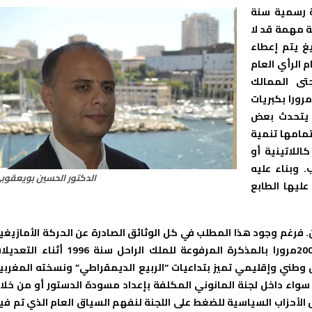
ة رسمية سنة
ة مهمة قد لا
غ يتم إعطاء
 الرأي العام
تى الممالك
رورا بكبريات
لا يتحدث بعض
تمامها تنمية
كاللاتينية أو
. وبناء عليه
الدكتور الحسين بويعقوب
من عليها الطابع
. فرغم وجود هذا المطلب في كل الوثائق الصادرة عن الحركة الأمازيغي
مند “ميثاق أكادير” لسنة 1991 إلى “البيان الأمازيغي”لسنة 2000مرورا بالمذكرة المرفوعة للملك الراحل سنة 1996 أثنا
م الاستجابة لهذا المطلب إلا سنة 2011 في سياق وطني وإقليمي تميز بتداعيات “الربيع الديمقراطي” ونسخته المغرب
وع سواء داخل لجنة المانوني المكلفة بإعداد مسودة الدستور أو من خلا
لأحزاب السياسية للضغط على اللجنة لنفهم السياق العام الذي تم في