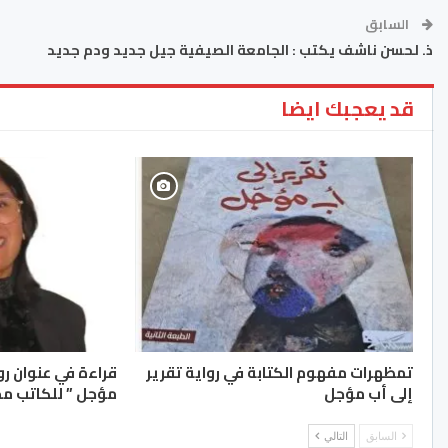
السابق
ذ. لحسن ناشف يكتب : الجامعة الصيفية جيل جديد ودم جديد
قد يعجبك ايضا
تمظهرات مفهوم الكتابة في رواية تقرير
قراءة في عنوان رو
إلى أب مؤجل
مؤجل ” للكاتب مح
السابق
التالي