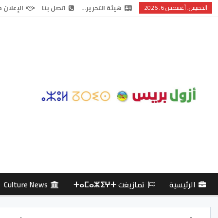
الخميس, أغسطس 6, 2026
هيئة التحرير…
اتصل بنا
الإعلان 
الرئيسية
تمازيغت ⵜⴰⵎⴰⵣⵉⵖⵜ
Culture News