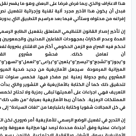
هذا الاعتراف والذي ربما فرض فرضا على البعض وهو ما يفسر نقل 
فبدل أن يكون هذا الأخير مجرد آلية تقنية وإجرائية لتفعيل 
إفراغه من محتواه وستأتي فيما بعد مراسيم التطبيق التي بدورها
المدة وعدم الاكتراث بمجهودات الفاعلين المدنيين والجمعويين
تحكم فيه الصراع مع الزمن الحكومي أكثر من الاقتناع بضرورة 
أن تعامل كذلك. فحشو مشروع القان
و”يجوز”و”تشجع”و”تيسير”و”يتعين”و”يراعى”و”تعمل”و”تسهر”و”
الميزانية المرصودة سيجعل الأمازيغية من جديد ضحية الميولا
المشروع يضع جدولة زمنية غير مفكر فيها. فخمس سنوات لتعم
لتحقيق ذلك كما أن الكتابة بالأمازيغية في التشوير والتي بدأت
التعريف فهي اجراءات على أهميتها تبقى رمزية ولا تحتاج لخمسة
الممتلكات الرمزية. كما أن ربط الأمازيغية بعبارة “من طلب ذل
في كل المجالات شفويا وكتابة باعتبارها من “لغات السيادة” إلى جا
إن التدرج في تفعيل الوضع الرسمي للأمازيغية أمر ضروري لكن الت
اجراءات عملية وفق أجندة محددة ترصد لها ميزانية معروفة وإ
الأمازيغية بسوق الشغل وبالترقية الاجتماعية. فالزمن يسير 