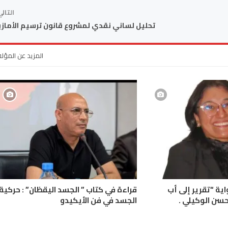
التال
تحليل لساني نقدي لمشروع قانون ترسيم الأماز
المزيد عن المؤل
اية “تقرير إلى أب
قراءة في كتاب ” الجسد اليقظان” : حركية
سن الوكيلي .
الجسد في فن الأيكيدو