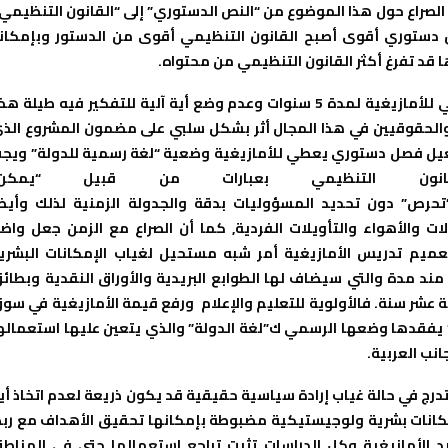
الصراع حول هذا الموضوع من “النص الدستوري” إلى “القانون التنظيمي”
نص دستوري أقوى أصبح القانون التنظيمي أقوى من الدستور وبإمكان
 قد تفرغ أكثر القانون التنظيمي من محتواه.
إن تأخير إصدار القانون التنظيمي المتعلق بتفعيل الطابع الرسمي للأمازيغية لمدة 5 سنوات وعدم وضع أية آلية للتفكير فيه طيلة 
 والحقوقيين في هذا المجال أثر بشكل سلبي على مضمون المشروع الذ
تفعيل فصل دستوري يعطي للأمازيغية وضعية “لغة رسمية للدولة” ويج
ون التنظيمي بعبارات من قبيل “يمكن”
تحرص” دون تحديد المسؤوليات بدقة والجدولة الزمنية لذلك وأيض
ت والأهواء والتأويلات الفردية, كما أن الصراع مع الزمن جعل واض
يم تدريس الأمازيغية أمر شبه مستحيل لغياب الإمكانات البشري
 مند مدة والتي سيضاف لها الطوابع البريدية والأوراق النقدية وبطائ
 عشر سنة. فالأولوية للتعليم والإعلام ورفع قيمة الأمازيغية في سو
ك” يفقدها وضعها الرسمي ك”لغة الدولة” والذي يتعين عليها استعماله
نب العربية.
درج في حالة غياب إرادة سياسية حقيقية قد يكون ذريعة لعدم اتخاذ أي
مكانات بشرية ولوجيستيكية مضبوطة بإمكانها تحقيق الأهداف مع رب
ضد الأمازيغية وكل الدراسات تثبت تراجع استعمالها حتى في المناط