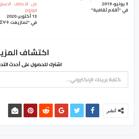
3 يونيو، 2019
من الاعتراف الدست
في "أقلام ثقافية"
فوروم
13 أكتوبر، 2020
في "تمازيغت ⵜⴰⵎⴰⵣⵉⵖⵜ"
اكتشاف المزيد من ss.ma
اشترك للحصول على أحدث التدوي
كتابة بريدك الإلكتروني...
انشر