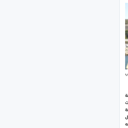
ي
ة
ء التعديلات
ية
ل
ه