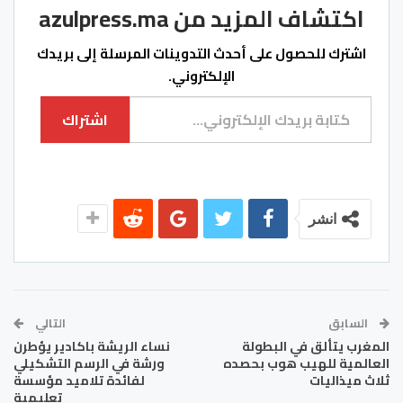
اكتشاف المزيد من azulpress.ma
اشترك للحصول على أحدث التدوينات المرسلة إلى بريدك
الإلكتروني.
كتابة بريدك الإلكتروني...
اشتراك
انشر
السابق
التالي
المغرب يتألق في البطولة
نساء الريشة باكادير يؤطرن
العالمية للهيب هوب بحصده
ورشة في الرسم التشكيلي
ثلاث ميذاليات
لفائدة تلاميد مؤسسة
تعليمية