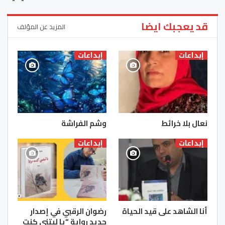
قد يعجبك ايضا
المزيد عن المؤلف
إبداعات
إبداعات
نعال بلا خرائط
وشم الفراشة
إبداعات
إبداعات
أنا الشاهد على قيد الحياة
رضوان الرقبي في إصدار
جديد رواية “يا ليتني كنت