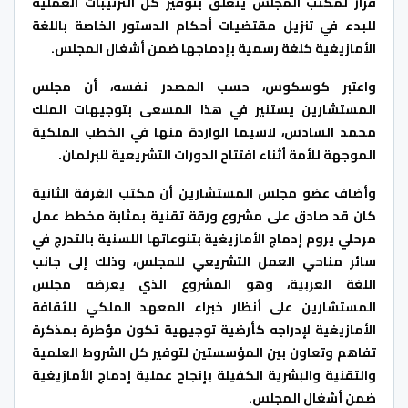
قرار لمكتب المجلس يتعلق بتوفير كل الترتيبات العملية
للبدء في تنزيل مقتضيات أحكام الدستور الخاصة باللغة
الأمازيغية كلغة رسمية بإدماجها ضمن أشغال المجلس.
واعتبر كوسكوس، حسب المصدر نفسه، أن مجلس
المستشارين يستنير في هذا المسعى بتوجيهات الملك
محمد السادس، لاسيما الواردة منها في الخطب الملكية
الموجهة للأمة أثناء افتتاح الدورات التشريعية للبرلمان.
وأضاف عضو مجلس المستشارين أن مكتب الغرفة الثانية
كان قد صادق على مشروع ورقة تقنية بمثابة مخطط عمل
مرحلي يروم إدماج الأمازيغية بتنوعاتها اللسنية بالتدرج في
سائر مناحي العمل التشريعي للمجلس، وذلك إلى جانب
اللغة العربية، وهو المشروع الذي يعرضه مجلس
المستشارين على أنظار خبراء المعهد الملكي للثقافة
الأمازيغية لإدراجه كأرضية توجيهية تكون مؤطرة بمذكرة
تفاهم وتعاون بين المؤسستين لتوفير كل الشروط العلمية
والتقنية والبشرية الكفيلة بإنجاح عملية إدماج الأمازيغية
ضمن أشغال المجلس.