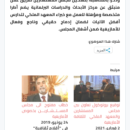
وذكر، بالمناسبة، بتشكيل مجلس المستشارين لفريق عمل
منبثق عن مركز الأبحاث والدراسات البرلمانية يضم أطرا
متخصصة ومؤهلة للعمل مع خبراء المعهد الملكي لتدارس
أفضل الآليات لضمان إدماج حقيقي وناجع وفعال
للأمازيغية ضمن أشغال المجلس.
شارك هذا الموضوع:
المزيد
مرتبط
توقيع بروتوكول تعاون بين
خطاب مفتوح الى مجلس
مجلس المستشارين
المســتــشــاريـــن بخصوص
والمعهد الملكي للثقافة
الأمازيغية
الأمازيغية
24 يونيو، 2019
2 فبراير، 2021
في "أقلام ثقافية"