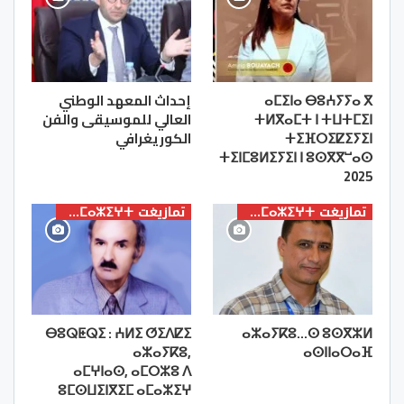
ⴰⵎⵉⵏⴰ ⴱⵓⵄⵢⵢⴰ ⴳ
إحداث المعهد الوطني
ⵜⵍⴳⴰⵎⵜ ⵏ ⵜⵡⵜⵎⵉⵏ
العالي للموسيقى والفن
ⵜⵉⴼⵔⵉⵇⵉⵢⵉⵏ
الكوريغرافي
ⵜⵉⵏⵎⵓⵍⵉⵢⵉⵏ ⵏ ⵓⵙⴳⴳⵯⴰⵙ
2025
تمازيغت ⵜⴰⵎⴰⵣⵉⵖⵜ
تمازيغت ⵜⴰⵎⴰⵣⵉⵖⵜ
ⴱⵓⵕⵟⵕⵉ : ⵄⵍⵉ ⵚⵉⴷⵇⵉ
ⴰⵣⴰⵢⴽⵓ…ⵙ ⵓⵙⴳⵣⵍ
ⴰⵣⴰⵢⴽⵓ,
ⴰⵙⵏⵏⴰⵔⴰⴼ
ⴰⵎⵖⵏⴰⵙ, ⴰⵎⵔⵣⵓ ⴷ
ⵓⵎⵙⵡⵉⵏⴳⵉⵎ ⴰⵎⴰⵣⵉⵖ