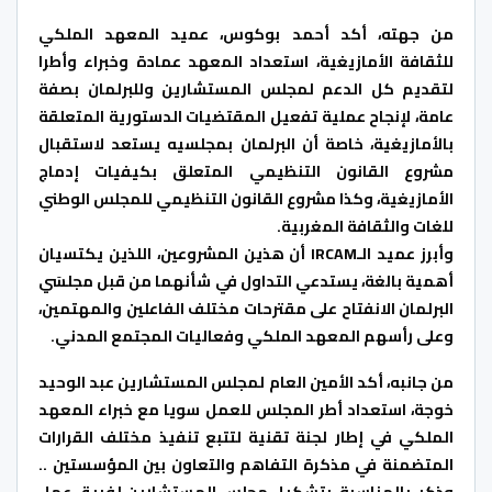
من جهته، أكد أحمد بوكوس، عميد المعهد الملكي
للثقافة الأمازيغية، استعداد المعهد عمادة وخبراء وأطرا
لتقديم كل الدعم لمجلس المستشارين وللبرلمان بصفة
عامة، لإنجاح عملية تفعيل المقتضيات الدستورية المتعلقة
بالأمازيغية، خاصة أن البرلمان بمجلسيه يستعد لاستقبال
مشروع القانون التنظيمي المتعلق بكيفيات إدماج
الأمازيغية، وكذا مشروع القانون التنظيمي للمجلس الوطني
للغات والثقافة المغربية.
وأبرز عميد الـIRCAM أن هذين المشروعين، اللذين يكتسيان
أهمية بالغة، يستدعي التداول في شأنهما من قبل مجلسَي
البرلمان الانفتاح على مقترحات مختلف الفاعلين والمهتمين،
وعلى رأسهم المعهد الملكي وفعاليات المجتمع المدني.
من جانبه، أكد الأمين العام لمجلس المستشارين عبد الوحيد
خوجة، استعداد أطر المجلس للعمل سويا مع خبراء المعهد
الملكي في إطار لجنة تقنية لتتبع تنفيذ مختلف القرارات
المتضمنة في مذكرة التفاهم والتعاون بين المؤسستين ..