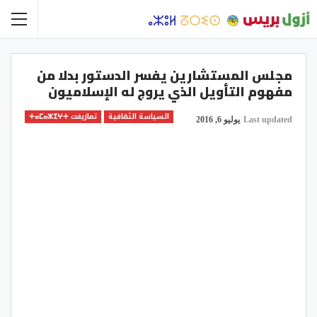
مجلس المستشارين يفسر الدستور بدلا من
مفهوم التأويل الذي يروج له الإسلاميون
السياسة الثقافية
تمازيغت ⵜⴰⵎⴰⵣⵉⵖⵜ
Last updated
يوليو 6, 2016