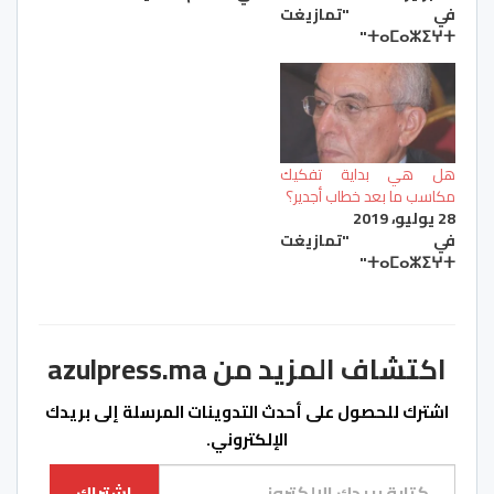
في "تمازيغت
ⵜⴰⵎⴰⵣⵉⵖⵜ"
هل هي بداية تفكيك
مكاسب ما بعد خطاب أجدير؟
28 يوليو، 2019
في "تمازيغت
ⵜⴰⵎⴰⵣⵉⵖⵜ"
اكتشاف المزيد من azulpress.ma
اشترك للحصول على أحدث التدوينات المرسلة إلى بريدك
الإلكتروني.
كتابة بريدك الإلكتروني...
اشتراك