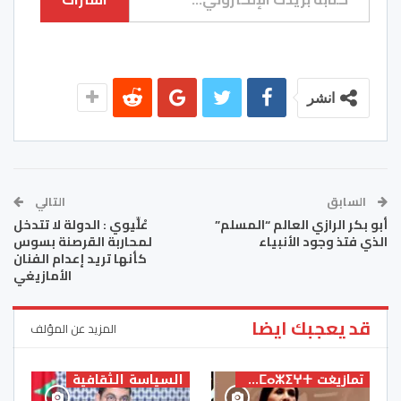
انشر
السابق
التالي
أبو بكر الرازي العالم “المسلم”
عْلِّيوي : الدولة لا تتدخل
الذي فتذ وجود الأنبياء
لمحاربة القرصنة بسوس
كأنها تريد إعدام الفنان
الأمازيغي
قد يعجبك ايضا
المزيد عن المؤلف
تمازيغت ⵜⴰⵎⴰⵣⵉⵖⵜ
السياسة الثقافية