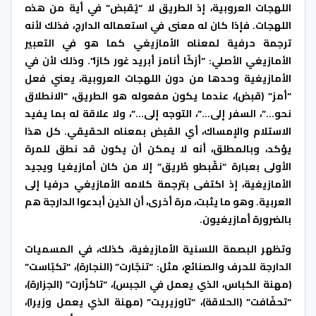
اللهجات العروبية، إذ الطريق لا “يُقبض” في أية من هذه
اللهجات. فإذا كان له معنى في استعماله الدارج، فذلك لأنه
ترجمة حرفية لمعناه الأمازيغي كما هو في التعبير
الأمازيغي الأصلي: “أزكّا أنامز أبريد غور كازا”. وذلك لأن في
الأمازيغية وحدها من دون اللهجات العروبية، يعني فعل
“أمز” (قبض)، عندما يكون مفعوله هو الطريق، “الانطلاق
نحو…”، السفر إلى…”، التوجه إلى…”، ولا علاقة له بما يفيد
الاستلام والإمساك، أي القبض بمعناه الحقيقي. كل هذا
يؤكد، وبالمطلق، أنه لا يمكن أن يكون قد نطق للمرة
الأولى بعبارة “نقّبطو طْريق” إلا من كان أمازيغيا ويجيد
الأمازيغية، إذ اكتفى بترجمة كلامه الأمازيغي حرفيا إلى
العربية. وهو ما يثبت، مرة أخرى، أن الذين أبدعوا الدارجة هم
بالضرورة أمازيغيون.
وتظهر البصمة اللسنية الأمازيغية، كذلك، في المسميات
الدارجة للحرف والصنائع، مثل: “تنجّارت” (النجارة)، “تكبّاست”
(مهنة الكباس، الذي يعمل في الجبس)، “تاكزّارت” (الجزارة)،
“تحفّافت” (الحلاقة)، “تاوزيريت” (مهنة الذي يعمل وزيرا)،