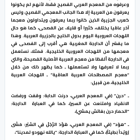
وعرفوه من المعجم العربي الفصيح فقط، لأنهم لم يكونوا
يعرفون من العربية إلا هذا الجانب المعجمي الفصيح، وليس
كعرب الجزيرة الذين كانوا ربما يعرفون ويتداولون معجما
آخر عامّيا يختلف، كثيرا أو قليلا، عن الفصحى، كما هو حال
اللهجات العروبية اليوم بدول الخليج بالجزيرة العربية. وهذا
ما يفسّر أن الدارجة المغربية هي أقرب إلى الفصحى في
معجمها من اللهجات العروبية الخليجية. فمثلا، نستعمل
في الدارجة ألفظا من معجم العربية الأصلية الفصيحة، والتي
ربما لا تعرفها ولا تستعملها ـ كما يظهر ذلك من خلال
“معجم المصطلحات العربية العامّية” ـ اللهجات العربية
الخليجية، من قبيل:
ـ “حرن” (في المعجم العربي، حرنت الدابة: وقفت ورفضت
الانقياد وامتنعت عن السير)، كما في العبارة الدارجة:
“الحمار حرن بغاتش يمشي)،
ـ “هوّد” (في المعجم العربي، هَوَّدَ الرَّجُلُ فِي السَّيْر: مَشَى
رُوَيْداً بَطِيئاً)، كما في العبارة الدارجة: “يالله نهودو لمدينا”،