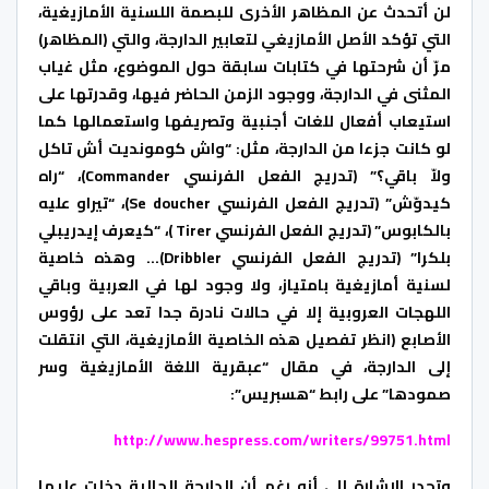
لن أتحدث عن المظاهر الأخرى للبصمة اللسنية الأمازيغية،
التي تؤكد الأصل الأمازيغي لتعابير الدارجة، والتي (المظاهر)
مرّ أن شرحتها في كتابات سابقة حول الموضوع، مثل غياب
المثنى في الدارجة، ووجود الزمن الحاضر فيها، وقدرتها على
استيعاب أفعال للغات أجنبية وتصريفها واستعمالها كما
لو كانت جزءا من الدارجة، مثل: “واش كومونديت أش تاكل
ولاّ باقي؟” (تدريج الفعل الفرنسي Commander)، “راه
كيدوّش” (تدريج الفعل الفرنسي Se doucher)، “تيراو عليه
بالكابوس” (تدريج الفعل الفرنسي Tirer )، “كيعرف إيدريبلي
بلكرا” (تدريج الفعل الفرنسي Dribbler)… وهذه خاصية
لسنية أمازيغية بامتياز، ولا وجود لها في العربية وباقي
اللهجات العروبية إلا في حالات نادرة جدا تعد على رؤوس
الأصابع (انظر تفصيل هذه الخاصية الأمازيغية، التي انتقلت
إلى الدارجة، في مقال “عبقرية اللغة الأمازيغية وسر
صمودها” على رابط “هسبريس”:
http://www.hespress.com/writers/99751.html
وتجدر الإشارة إلى أنه رغم أن الدارجة الحالية دخلت عليها