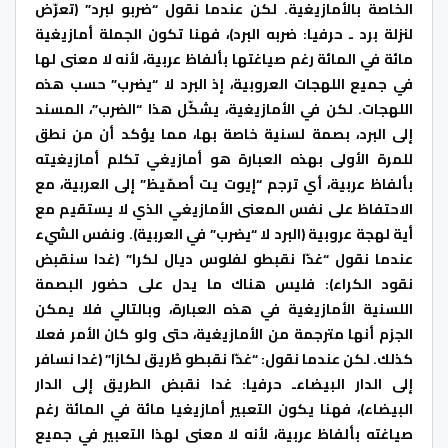
الخاصة بالأمازيغية. لكن عندما نقول “ضربو لبرد” (تعرّض
لنزلة برد ـ حرفيا: ضربه البرد)، فهنا تكون الجملة أمازيغية
مائة في المائة رغم صياغتها بألفاظ عربية، لأنه لا معنى لها
في جميع اللهجات العروبية، إذ البرد لا “يضرب” حسب هذه
اللهجات. لكن في الأمازيغية، يشكّل هذا “الضرب”، المسند
إلى البرد، بصمة لسنية خاصة بها، مما يؤكد أن من نطق
للمرة الأولى بهذه العبارة هو أمازيغي تكلم أمازيغيته
بألفاظ عربية، أي ترجم “إيوت يت أصمّيظ” إلى العربية، مع
الاحتفاظ على نفس المعنى الأمازيغي الذي لا يستقيم مع
أية لهجة عروبية (البرد لا “يضرب” في العربية). ونفس الشيء
عندما نقول “غدّا نقبطو لفلوس ديال لكرا” (غدا سنقبض
نقود الكراء): فليس هناك ما يدل على حضور البصمة
اللسنية الأمازيغية في هذه العبارة، وبالتالي فلا يمكن
الجزم أنها مترجمة من الأمازيغية، حتى ولو كان الأمر فعلا
كذلك. لكن عندما نقول: “غدّا نقبطو طْريق لكازا” (غدا نسافر
إلى الدار البيضاءـ حرفيا: غدا نقبض الطريق إلى الدار
البيضاء)، فهنا يكون التعبير أمازيغيا مائة في المائة رغم
صياغته بألفاظ عربية، لأنه لا معنى لهذا التعبير في جميع