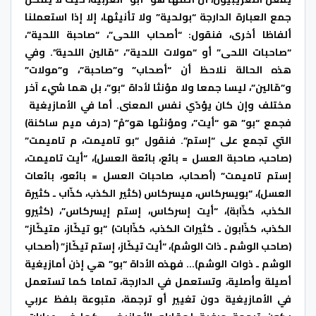
جمع العبارة الدارجة “بولحية” ولا تأنيثها، إلا إذا استعملنا
ألفاظا أخرى، فنقول: “أصحاب اللحى”، “صاحبة اللحية”،
“صاحبات اللحى” أو “مولات اللحية”، “مّالين اللحية”. وفي
هذه الحالة نلاحظ أن “أصحاب” و”صاحبة”، و”مولات”
و”مّالين”، ليسا جمعا ولا مؤنثا لأداة “بو”، بل هما شيء آخر
مختلف وإن كان يؤدّي نفس المعنى. أما في الأمازيغية
فجمع “بو” هو “أيت”، ومؤنثها هو”مْ” (حرف ميم ساكنة)
التي تجمع على “إستم”. فنقول “بو تاميمت، م تاميمت”
(صاحب، صاحبة العسل = بائع، بائعة العسل)، “أيت تاميمت،
إستم تاميمت” (أصحاب، صاحبات العسل = بائعو، بائعات
العسل)، “بويسركاس، ميسركاس (كثير الكذب، كذّاب ـ كثيرة
الكذب، كذّابة)، “أيت إسركاس، إستم إيسركاس”، (كثيرو
الكذب، كذّابون ـ كثيرات الكذب، كذّابات) “بو تيكّاز، متيكّاز”
(صاحب الوشم ـ ذات الوشم)، “أيت تيكّاز، إستم تيكّاز” (أصحاب
الوشم ـ ذوات الوشم)… فهذه الأداة “بو” هي إذن أمازيغية
أصيلة وأصلية، وتستعمل في الدارجة، تماما كما تستعمل
في الأمازيغية دون تغيير أو ترجمة، متبوعة بلفظ عربي