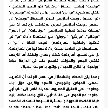
يكون ترجمة حرفية لمقابله الأمازيغي، كما في عبارات:
“بولحية” (صاحب اللحية) “بوكرش” (ذو البطن المنتفخ =
طمّاع غير قنوع)، “بوراس” (صاحب الرأس الكبيرة)، “بوحمرون”
(ذو الحمرة ـ وصف أمازيغي لمرض الحصبة)، “بوصفير” (ذو
الاصفرار ـ وصف أمازيغي لمرض اليرقان)…، التي (عبارات) هي
ترجمات حرفية لأصلها الأمازيغي: “بوتامارت”، “بو أديس”،
“بوكايّو”، “بوزكّاغ”، “بووراغ”، مع الاحتفاظ بأداة “بو” في
شكلها ونطقها الأمازيغيين. فهذه الأداة ـ “بو” ـ
المستعملة في الدارجة ليست إذن ترجمة لها من الأمازيغية،
بل هي نفسها أمازيغية شكلا ومعنى ونطقا. أما الترجمة
فتخص الجمع والمؤنث، فنجمع مثلا في الدارجة عبارة
“بولحية” بـ”مّالين اللحية”، ونؤنثها بـ”مولات اللحية”.
ومما يثير الضحك والاشمئزاز في نفس الوقت أن التعريب
الأعمى، المرضي والهوسي، الأهوج والأرعن، حوّل “باب
بوجلود”، الحي العتيق المعروف بمدينة فاس، إلى “باب أبي
الجنود”، مع الحرص على كتابة “أبي”، التي جاءت مضافا إليه،
طبقا للقاعدة النحوية والإملائية السليمة للأسماء الخمسة
التي ينتمي إليها لفظ “أبو”. وكل هذا “الضبط” لقواعد