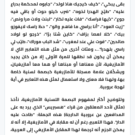
بقى يبكي”، “كيف كيجيك هاذ لولد”، “جابوه لمحكمة بدراع
عليه”، “طيّح الهدرا لخوه”، “ضرب كيلو حوت أو باقي فيه
جوع”، “دّيها فراسك”، “فات عليه لكار”، “لبنت ولات مرا ونص”،
“زيت العود”، “أنا براسي ما فاهم والو”، ” حظ راسك لايفوزو
بيك”، “كلا لعصا بزاف”، “كاين شتا برّا”، “خرجو لو لولاد
صالحين”، “فوت علي عند لمغرب”، “شد الباب موراك”، طيّب لي
راسي بلهدرا”…، ومئات أخرى من مثل هذه التعابير التي لا
يمكن أن يكون قد نطقها للمرة الأولى إلا من كان يجيد
الأمازيغية، لأن معناها أو مبناها أو هما معا أمازيغيان،
ويشكّلان علامة مسجلة للأمازيغية كبصمة لسنية خاصة
بها، ولهذا فلا معنى ولا استعمال لمثل هذه التعابير في أية
لهجة عروبية.
ولتوضيح أكثر لمفهوم البصمة اللسنية الأمازيغية، نأخذ
(مثال لأحد المعلقين من قراء “هسبريس” الذي يرد به على
المدافعين عن عروبية الدارجة) هذه الجملة: “طاحت عليه
الدار”. فهذا التعبير، رغم أن له مقابلا في الأمازيغية، إلا أنه لا
يمكن الجزم أنه ترجمة لهذا المقابل الأمازيغي إلى العربية،