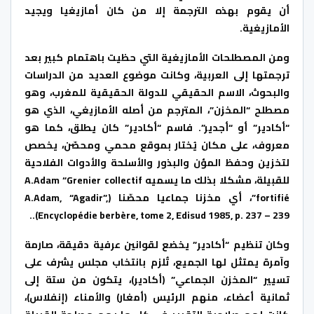
أن يقوم بهذه الترجمة إلا من كان أمازيغيا ويجيد
الأمازيغية.
ومن المصطلحات الأمازيغية التي حظيت باهتمام كبير بعد
ترجمتها إلى العربية، وكانت موضوع العديد من الدراسات
والبحوث، الاسم الحقيقي للدولة الحقيقية للمغرب، وهو
مصطلح “المخزن”، المترجم من أصله الأمازيغي، الذي هو
“أكادير” أو “أجدير”. فاسم “أكادير” كان يطلق، كما هو
معروف، على مكان يُختار بموقع محمي ومحصّن، يخصص
لتخزين وحفظ المؤن والبذور والأسلحة والأدوات الفلاحية
للقبيلة، مشكلا بذلك ما يسميه A.Adam “Grenier collectif
fortifié”، أي مخزنا جماعيا محصّنا (A.Adam, “Agadir”,
Encyclopédie berbère, tome 2, Edisud 1985, p. 237 – 239)..
وكان تنظيم “أكادير” يخضع لقوانين عرفية دقيقة، صارمة
وآمرة يمتثل لها الجميع، تُلزم بانتخاب مجلس يشرف على
تسيير “المخزن الجماعي” (أكادير)، يتكون من ستة إلى
ثمانية أعضاء، منهم الرئيس (أمغار) والأمناء (إنفلاس)،