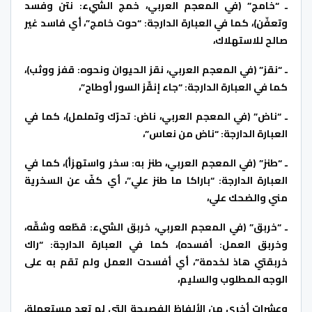
ـ “خامج” (في المعجم العربي، خمج الشيء: نتن وفسد
وتعفّن)، كما في العبارة الدارجة: “حوت خامج”، أي فاسد غير
صالح للاستهلاك،
ـ “نقز” (في المعجم العربي، نقز الحيوان ونحوه: قفز ووثب)،
كما في العبارة الدارجة: “جاء إنقّز السور أوطاح”،
ـ “ناض” (في المعجم العربي، ناض: تحرّك وتململ)، كما في
العبارة الدارجة: “ناض من نعاس”،
ـ “طنز” (في المعجم العربي، طنز به: سخر واستهزأ)، كما في
العبارة الدارجة: “باراكا ما طنز علي”، أي كفّ عن السخرية
مني والضحك علي،
ـ “خربق” (في المعجم العربي، خربق الشيء: قطّعه وشقّه،
وخربق العمل: أفسده)، كما في العبارة الدارجة: “راك
خربقتي هاذ لخدمة”، أي أفسدت العمل ولم تقم به على
الوجه المطلوب والسليم،
وعشرات أخرى من الألفاظ الفصيحة التي لم تعد مستعملة،