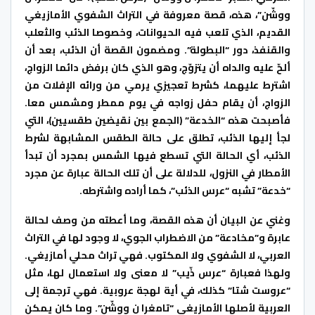
ووشّن”، هذه، قصة معروفة في التراث الشفوي الأمازيغي
القديم، الذي تلعب فيه الحيوانات، وخصوصا الذئب والثعلب
والقنفذ، دور “البطولة”. ومضمون القصة أن الذئب، بعد أن
ألحّ عليه والداه أن يتزوّج، وهو الذي كان برفض دائما الزواج،
اشترط عليهما، كشرط تعجيزي يرمي من ورائه الإفلات من
الزواج، أن يقام حفل زواجه في يوم ممطر ومشمس معا.
فأصبحت هذه “الخدعة” (الجمع بين نقيضين طقسيين)، التي
لجأ إليها الذئب، تطلق على حالة الطقس المشابهة لشرط
الذئب، أي الحالة التي تسطع فيها الشمس بمجرد أن تبدأ
الأمطار في النزول، للدلالة على أن تلك الحالة عبارة عن مجرد
“خدعة” تشبه “عرس الذئب”، كما أراده واشترطه.
وغني عن البيان أن هذه القصة، وما أعطته من وصف لحالة
عابرة و”مخادعة” من الاضطراب الجوي، لا وجود لها في التراث
العربي، لا الشفوي ولا المكتوب. فهي تراث محلي أمازيغي.
ولهذا فعبارة “عرس ذّيب” لا معنى ولا استعمال لها، مثل
“عروست شتا” كذلك، في أية لهجة عروبية. فهي ترجمة إلى
العربية لأصلها الأمازيغي “تامغرا ن ووشّن”. وما كان يمكن