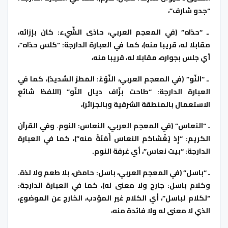
“جدو شارف”،
ـ “حذاه” (في المعجم العربي، حاذى الشّيء: كان بإزائه،
مقابلا له، قريبا منه)، كما في العبارة الدارجة: “كلس حذاه”،
أي جلس بجواره، مقابلا له، قريبا منه،
ـ “النّو” (في المعجم العربي، النَّوْءُ: المَطَرُ الشديدُ)، كما في
العبارة الدارجة: “طاحت بزّاف ديال النّو” (اللفظ شائع
الاستعمال بالمنطقة الشرقية وبالجزائر)،
ـ “النعاس” (في المعجم العربي، النعاس: النوم. وفي القرآن
الكريم: “إِذ يَغْشاكم النعاس أَمَنَةً منه”)، كما في العبارة
الدارجة: “بيت نعاس”، أي غرفة النوم.
ـ “باسل” (في المعجم العربي، باسل: حامض، بلا طعم ولا لذة.
وكلام باسل: جارح ولا معنى له)، كما في العبارة الدارجة:
“لكلام لباسل”، أي الكلام غير المؤدب، الخارج عن الموضوع،
الذي لا معنى له ولا فائدة منه،