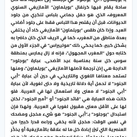
ساحة يقام فيها كرنفال “بويلماون” الأمازيغي السنوي
المعروف، الذي هو حفل جماعي بلباس تنكري من جلود
الحيوانات، قبل أن يقتصر هذا اللباس فقط على جلود أضاحي
العيد. وإذا كان طقس “بويلماون” الأمازيغي كاد أن يختفي
بعدة مناطق من المغرب، كما في الريف الذي كان حاضرا به
بشكل كبير، كما يحكي ذلك “مولييراس” في الجزء الأول من
كتابه حول “المغرب المجهول”، فإنه لا زال يمارس بمنطقة
سوس كل سنة بمناسبة عيد الأضحى. عبارة “بوجلود”
الدارجة هي إذن ترجمة لأصلها الأمازيغي “بويلماون”، ومنها
تستمد معناها اللغوي والتاريخي، في حين أن عبارة “أبي
الجنود” لا تحمل أية دلالة تاريخية ولا حتى لغوية، لأن عبارة
“أبي الجنود” لا معنى ولا استعمال لها في العربية. فلو
كانت هذه العبارة هي “قائد الجنود” أو “أمير الجنود”، لكان
لها على الأقل معنى مقبول لغويا في العربية. ولهذا فإن
استبدال “بوجلود” بـ”أبي الجنود” هو شيء مخجل ومضحك
في نفس الوقت: مخجل لأنه يخفي وراءه قدرا كبيرا من
العنصرية التي تبرّر إبادة كل ما له علاقة بالأمازيغية أو يذكّر