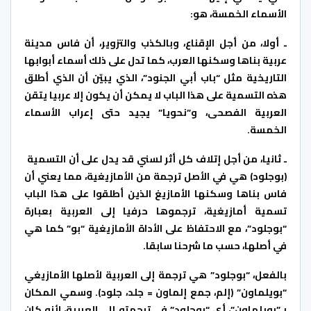
الأسماء الخمسة، هو:
ـ أولا، من أجل الإقناع، وبالكذب والتزوير، أن فاس مدينة
عربية بناها وسكنها العرب، كما تدل على ذلك أسماء أبوابها
التاريخية مثل “باب أبي الجنود”، الذي يبيّن أن الذي أطلق
هذه التسمية على هذا الباب لا يمكن أن يكون إلا عربيا يتقن
العربية الفصحى، و”نحويا” يجيد حتى إعراب الأسماء
الخمسة.
ـ ثانيا، من أجل إتلاف كل أثر لسني قد يدل على أن التسمية
(بوجلود) هي في الأصل ترجمة من الأمازيغية، مما يعني أن
فاس بناها وسكنها الأمازيغ الذين أطلقوا على هذا الباب
تسمية أمازيغية، ترجموها حرفيا إلى العربية بعبارة
“بوجلود”، مع الاحتفاظ على الأداة الأمازيغية “بو” كما هي
في أصلها، حسب ما شرحنا سابقا.
بالفعل، “بوجلود” هي ترجمة إلى العربية لأصلها الأمازيغي
“بويلماون” (إلم، جمع إلماون = جلد، جلود). وسمي المكان
بـ”بويلماون”، أي “بوجلود” في ترجمته إلى العربية، لأنه كان