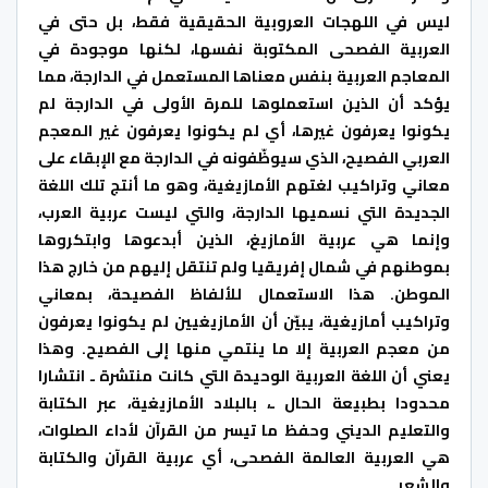
ليس في اللهجات العروبية الحقيقية فقط، بل حتى في
العربية الفصحى المكتوبة نفسها، لكنها موجودة في
المعاجم العربية بنفس معناها المستعمل في الدارجة، مما
يؤكد أن الذين استعملوها للمرة الأولى في الدارجة لم
يكونوا يعرفون غيرها، أي لم يكونوا يعرفون غير المعجم
العربي الفصيح، الذي سيوظّفونه في الدارجة مع الإبقاء على
معاني وتراكيب لغتهم الأمازيغية، وهو ما أنتج تلك اللغة
الجديدة التي نسميها الدارجة، والتي ليست عربية العرب،
وإنما هي عربية الأمازيغ، الذين أبدعوها وابتكروها
بموطنهم في شمال إفريقيا ولم تنتقل إليهم من خارج هذا
الموطن. هذا الاستعمال للألفاظ الفصيحة، بمعاني
وتراكيب أمازيغية، يبيّن أن الأمازيغيين لم يكونوا يعرفون
من معجم العربية إلا ما ينتمي منها إلى الفصيح. وهذا
يعني أن اللغة العربية الوحيدة التي كانت منتشرة ـ انتشارا
محدودا بطبيعة الحال ـ، بالبلاد الأمازيغية، عبر الكتابة
والتعليم الديني وحفظ ما تيسر من القرآن لأداء الصلوات،
هي العربية العالمة الفصحى، أي عربية القرآن والكتابة
والشعر…