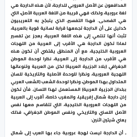
المدافعون عن الأصل العروبي للدارجة، لأن هذه الدارجة هي
لغة عروبية، ولذلك فهي قريبة من اللغة العربية الأصل، التي
هي الفصحى. فهذا التفسير، الذي يتبجّح به التعريبيون
كدليل على أن الدارجة تجمعها قرابة لسانية قوية بالعربية،
تثبت أنها تنتمي إلى هذه اللغة العربية، يعجز عن تفسير
لماذا تكون الدارجة هي الأقرب إلى العربية من اللهجات
العروبية الخليجية، مع أن المنطق يقتضي أن تكون هذه
هي الأقرب من الدارجة إلى العربية، نظرا لوحدة الموطن
الجغرافي (بلاد الجزيرة العربية) لكل من العربية وتنوعاتها
اللهجية العروبية، ونظرا للوحدة الأصلية والتاريخية للسان
المتداول بهذا الموطن، ونظرا لوحدة الشعب (الشعب العربي
ببلدان الجزيرة العربية) المستعمل لهذا اللسان. فأن تكون
إذن دارجة شمال إفريقيا، والمغرب خاصة، أقرب إلى العربية
من اللهجات العروبية الخليجية، التي تتقاسم معها نفس
الأصل اللسني والتاريخي ونفس الموطن الجغرافي، فذلك
يعني شيئين اثنين:
ـ أن الدارجة ليست لهجة عروبية جاء بها العرب إلى شمال