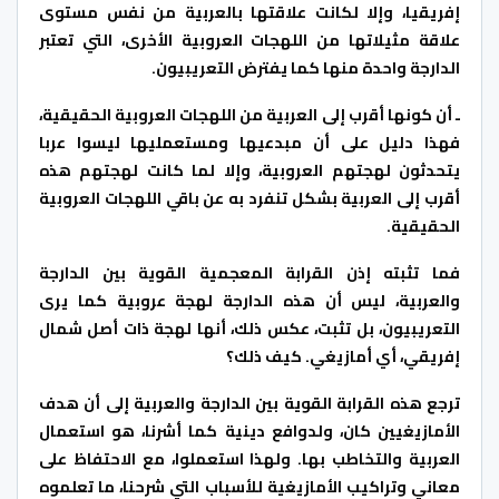
إفريقيا، وإلا لكانت علاقتها بالعربية من نفس مستوى
علاقة مثيلاتها من اللهجات العروبية الأخرى، التي تعتبر
الدارجة واحدة منها كما يفترض التعريبيون.
ـ أن كونها أقرب إلى العربية من اللهجات العروبية الحقيقية،
فهذا دليل على أن مبدعيها ومستعمليها ليسوا عربا
يتحدثون لهجتهم العروبية، وإلا لما كانت لهجتهم هذه
أقرب إلى العربية بشكل تنفرد به عن باقي اللهجات العروبية
الحقيقية.
فما تثبته إذن القرابة المعجمية القوية بين الدارجة
والعربية، ليس أن هذه الدارجة لهجة عروبية كما يرى
التعريبيون، بل تثبت، عكس ذلك، أنها لهجة ذات أصل شمال
إفريقي، أي أمازيغي. كيف ذلك؟
ترجع هذه القرابة القوية بين الدارجة والعربية إلى أن هدف
الأمازيغيين كان، ولدوافع دينية كما أشرنا، هو استعمال
العربية والتخاطب بها. ولهذا استعملوا، مع الاحتفاظ على
معاني وتراكيب الأمازيغية للأسباب التي شرحنا، ما تعلموه