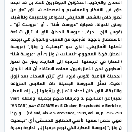
المعنى والتركيب، المكوّنين الجوهريين للغة، بل قد نجده
حتى في الأفكار والمفاهيم والمصطلحات، التي تعبّر عن
تصور خاص بالشعب الأمازيغي للظواهر وللطبيعة وللأشياء
وحتى للدولة. فعبارة “عروست شتا” ـ أو “عروست نّوْ” ـ
(قوس قزح ـ حرفيا: عروسة المطر)، التي لا تزال شائعة
الاستعمال بالجهة الشرقية من المغرب وبالجزائر، هي ترجمة
لأصلها الأمازيغي، الذي هو “تيسليت ن ونزار” (عروسة
المطر). فهذا المفهوم، “تيسليت ن ونزار”، أي “عروسة شتا”
(المطر) في ترجمتها الحرفية إلى الدارجة، يعبّر عن تصور
أسطوري لدى الأمازيغيين، مفاده الاعتقاد أن تلك الألوان
الجميلة الزاهية (قوس قزح)، التي تزيّن السماء بعد نزول
الغيث، تمثّل العروسة الجميلة ذات الملابس المزوّقة
والأنيقة، التي كان أجداد الأمازيغ يزفّونها إلى إله المطر،
تعبيرا عن امتنانهم له وعرفانا منهم بجميله وفضله (Voir
“ANZAR”,
par:
G.
CAMPS
et S.Chaker, Encyclopédie Berbère,
Edisud, Aix-en-Provence, 1989, vol. VI, p. 795-798) . ولهذا
فهي تحمل اسمها الأصلي المطابق للمسمّى، أي “تيسليت
ن ونزار” (عروسة المطر)، الذي ترجم حرفيا إلى الدارجة بعبارة