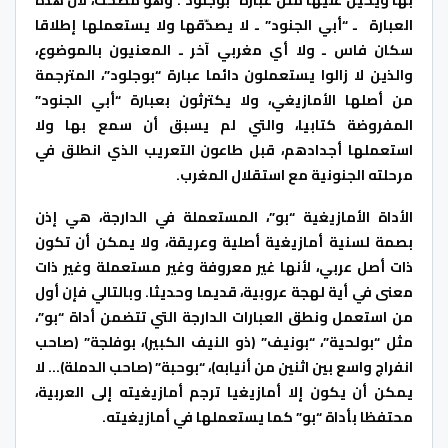
بها ويحيل عليها مثل عبارة “بوجلود”. وهو مضحك، لأن هذه
العبارة ـ “أبي الجنود” ـ لا يصدّقها ولا يستعملها إطلاقا
سكان فاس ـ ولا أي مغربي آخر ـ المعنيون بالموضوع،
والذين لا زالوا يستعملون دائما عبارة “بوجلود”، المترجمة
من أصلها الأمازيغي، ولا يكترثون بعبارة “أبي الجنود”
المفروضة كتابيا، والتي لم يسبق أن سمع بها ولا
استعملها أجدادهم، قبل طاعون التعريب الذي انطلق في
مرحلته الجنونية مع استقلال المغرب.
الأداة الأمازيغية “بو”، المستعملة في الدارجة، هي إذن
بصمة لسنية أمازيغية أصلية وعريقة، ولا يمكن أن تكون
ذات أصل عربي، لأنها غير معروفة وغير مستعملة وغير ذات
معنى في أية لهجة عروبية، قديما وحديثا. وبالتالي فإن أول
من استعمل ونطق العبارات الدارجة التي تتضمن أداة “بو”،
مثل “بولحية”، “بونيف” (ذو النيف الكبير)، بوفلجة” (صاحب
انفراج واسع بين اثنين من أنيابه)، “بوحبة” (صاحب الدملة)… لا
يمكن أن يكون إلا أمازيغيا ترجم أمازيغيته إلى العربية،
محتفظا بأداة “بو” كما يستعملها في أمازيغيته.