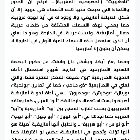
“تامغربيت” (الخصوصية المغربية)… فرغم أن الجذور
والألفاظ التي صيغت منها هذه الأسماء هي عربية، إلا أن
شكل الصياغة أمازيغي، ولا وجود له في أية لهجة عروبية،
مما يعطي لهذه الأسماء، المشتقة من كلمات عربية،
معاني أمازيغية ـ وليست عربية ـ في الدارجة. وهو ما يعني
أن الذي استعمل هذه الأسماء للمرة الأولى في الدارجة لا
يمكن أن يكون إلا أمازيغيا.
ومما يعبّر أيضا، وبشكل بارز ولافت، عن حضور البصمة
اللسنية الأمازيغية في الدارجة، شيوع استعمال الأداة
النحوية الأمازيغية “بو”، بصيغة المذكر المفرد فقط، والتي
تعني في الأمازيغية “ذو، صاحب”، كما في تعابير: “بولحية”،
بوزبال”، “بوكرش”، “بوحمرون”… هي أداة نحوية أمازيغية
أصيلة وليست استعمالا دارجا للفظ “أبو” العربي، كما يعتقد
التعريبيون بسبب تقارب المعنى بين “بو” الأمازيغية و”أبو”
العربية كما نجدها في: “أبو الهول”، “أبو جهل”، “أبو لهب”،
“أبو نواس”، “أبو هريرة”… والدليل أنها أمازيغية أصيلة هو
أنها تؤنث وتُجمع في الأمازيغية، عكس لو افترضنا، كما
يفعل التعريبيون، أن أصلها هو “أبو” العربية، حيث لا يمكن