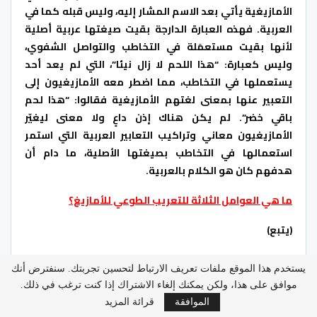
الأمازيغية يأتي بعد الاسم المشار إليه، وليس قبله كما في
العربية. فهذه العبارة الدارجة بقيت صيغتها عربية أصلية
لأنها بقيت مستعمَلة في التخاطب والتواصل الشفوي،
وليس كعبارة: “هذا اللحم لا زال نيئا”، التي لم يعد أحد
يستعملها في التخاطب، مما اضطر معه الأمازيغيون إلى
التعبير عنها بمعنى لغتهم الأمازيغية فقالوا: “هذا لحم
باقي خضر”. لم يكن هناك إذن داعٍ ولا معنى ليغيّر
الأمازيغيون معاني وتراكيب التعابير العربية التي استمر
استعمالها في التخاطب بصيغتها الأصلية، ما دام أن
هدفهم كان هو الكلام بالعربية.
ما هي العوامل الثلاثة للتعريب الطوعي للأمازيغ؟
(يتبع)
شارك هذا الموضوع:
يستخدم هذا الموقع ملفات تعريف الارتباط لتحسين تجربتك. سنفترض أنك
المزيد
موافق على هذا، ولكن يمكنك إلغاء الاشتراك إذا كنت ترغب في ذلك.
الموافقة
قرائة المزيد