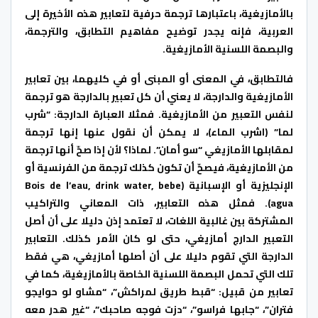
بالأمازيغية، باعتبارها ترجمة حرفية لتعابير هذه الأخيرة إلى
العربية، فإنه يجدر توضيح مفاهيم التطابق، والترجمة،
والبصمة اللسنية الأمازيغية.
فالتطابق، في المعنى أو المبنى أو في كليهما، بين تعابير
الأمازيغية والدارجة، لا يعني أن كل تعبير بالدارجة هو ترجمة
لنفس التعبير من الأمازيغية. فمثلا العبارة الدارجة: “شرب
لما” (اشرب الماء)، لا يمكن أن نقول عنها إنها ترجمة
لمقابلها الأمازيغي “سو أمان”. لماذا؟ لأن إذا صحّ أنها ترجمة
من الأمازيغية، فيصحّ أن تكون كذلك ترجمة من الفرنسية أو
الإنجليزية أو الإسبانية (Bois de l’eau, drink water, bebe
agua). فمثل هذه التعابير، ذات المعاني والتراكيب
المشتركة بين غالبية اللغات، لا تعتمد إذن دليلا على أن أصل
التعبير الدارج أمازيغي، حتى لو كان الأمر كذلك. التعابير
الدارجة التي تقوم دليلا على أن أصلها أمازيغي، هي فقط
تلك التي تحمل البصمة اللسنية الخاصة بالأمازيغية، كما في
تعابير من قبيل: “قبط طريق لمراكش”، “مشاو لو حوايجو
فتران”، “جابها فراسو”، “دزت فوجه صاحبك”، “غير هدر معه