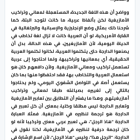
وواضح أن هذه اللغة الجديدة، المستعمِلة لمعاني وتراكيب
الأمازيغية لكن بألفاظ عربية، ما كانت لتوجد البتة، كما
شرحنا ذلك بمثال وضع الإنجليزية والإسبانية والبرتغالية في
القارة الأمريكية، لو أن العربية كانت لا تزال لغة تخاطب في
الحياة اليومية، لأن الأمازيغيين، في هذه الحالة، بدل أن
يصنعوا الدارجة حتى يتكلموا العربية، لكانوا تكلموا العربية
الحقيقية، أي بمعانيها وتراكيبها، ولما احتاجوا إلى عربية
تستعمل تراكيب ومعاني الأمازيغية. ولأن دافعهم كان هو
استعمال العربية والتخاطب بها، فقد احتفظوا منها بما كان
يستعمل أصلا في التواصل الشفوي اليومي، ولم يحتاجوا
بالتالي إلى تغييره بصياغته طبقا لمعاني وتراكيب
أمازيغيتهم. وهذا ما يفسّر أن التطابق بين تعابير الأمازيغية
وتعابير الدارجة ليس مطلقا وكليا، بمعنى أن كل تعبير في
الدارجة هو ترجمة لنظيره في الأمازيغية. فمثلا العبارة
الدارجة “هاذ الرجل”، هي تعبير عربي معنى وتركيبا لأنه لو
كان ترجمة حرفية لنظيره في الأمازيغية، لكنا نقول في
الدارجة: “الرجل هذا”، وليس “هاذ الرجل”، لأن اسم الإشارة في