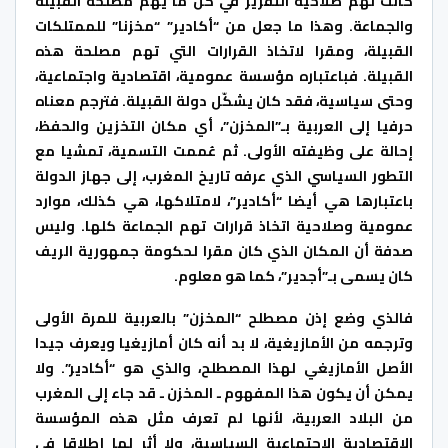
كانت لهم صلاحية التقرير في كل ما يهم مصلحة القبيلة
والجماعة. وهذا ما جعل من “أكادير” “مخزنا” للممتلكات
القبيلة، ومقرا لاتخاذ القرارات التي تهم مصلحة هذه
القبيلة. فباعتباره مؤسسة عمومية، اقتصادية واجتماعية،
وحتى سياسية، فقد كان يشكّل دولة القبيلة. فترجم معناه
حرفيا إلى العربية بـ”المخزن”، أي مكان التخزين والحفظ،
إحالة على وظيفته الأولى. ثم عُممت التسمية، تمشيا مع
التطور السياسي الذي عرفه تاريخ المغرب، إلى جهاز الدولة
باعتبارها هي أيضا “أكادير”، لامتلاكها، هي كذلك، موارد
عمومية وصلاحية اتخاذ قرارات تهم الجماعة كلها. وليس
صدفة أن المكان الذي كان مقرا لحكومة جمهورية الريف
كان يسمى بـ”أجدير”، كما هو معلوم.
فالذي وضع إذن مصطلح “المخزن” بالعربية للمرة الأولى
وترجمه من الأمازيغية، لا بد أنه كان أمازيغيا ويعرف جيدا
الأصل الأمازيغي لهذا المصطلح، والذي هو “أكادير”. ولا
يمكن أن يكون هذا المفهوم ـ المخزن ـ قد جاء إلى المغرب
من البلاد العربية، لأنها لم تعرف مثل هذه المؤسسة
الاقتصادية الاجتماعية السياسية، ولا أثر لها إطلاقا في