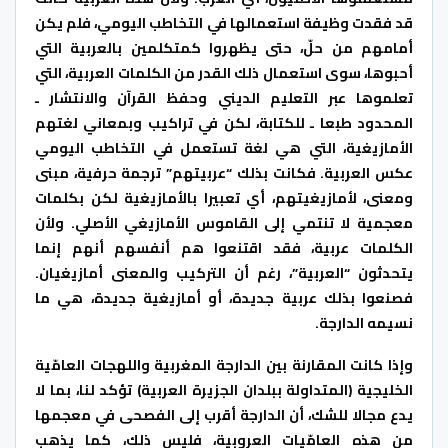
قد فقدت وظيفة استعمالها في التخاطب اليومي، فلم يكن
أمامهم من حلّ، حتى يظهروا كمتكلمين بالعربية التي
أحبوها، سوى استعمال ذلك القدر من الكلمات العربية، التي
تعلموها عبر التعليم الديني وحفظ القرآن والانتشار ـ
المحدود طبعا ـ للكتابة، لكن في تراكيب وبمعاني لغتهم
الأمازيغية، التي هي لغة تستعمل في التخاطب اليومي
عكس العربية. فكانت بذلك “عربيتهم” ترجمة حرفية، مبنى
ومعنى، لأمازيغيتهم، أي تعبيرا بالأمازيغية لكن بكلمات
معجمية لا تنتمي إلى القاموس الأمازيغي الأصلي. ولأن
الكلمات عربية، فقد اقتنعوا هم أنفسهم أنهم إنما
يتحدثون “العربية”، رغم أن التركيب والمعنى أمازيغيان.
فصنعوا بذلك عربية جديدة، أو أمازيغية جديدة، هي ما
نسيمه الدارجة.
وإذا كانت المقارنة بين الدارجة المغربية واللهجات العامّية
الخليجية (المتداولة ببلدان الجزيرة العربية) تؤكد لنا، بما لا
يدع مجالا للشك، أن الدارجة أقرب إلى الفصحى في معجمها
من هذه العامّيات العروبية، فليس ذلك، كما يذهب