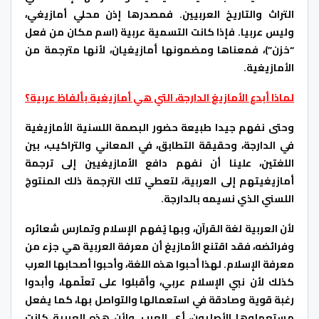
التراث والتاريخ العربيين. فمصدرها إذن محلي أمازيغي،
وليس عربيا. فإذا كانت التسمية عربية (اسم مكان من فعل
“خزن”)، فمعناها ومضمونها أمازيغيان، لأنها مترجمة من
الأمازيغية.
لماذا أبدع الأمازيغ الدارجة، التي هي أمازيغية بألفاظ عربية؟
وحتى نفهم جيدا طبيعة حضور البصمة اللسنية الأمازيغية
في الدارجة، وحقيقة التطابق، في المعاني والتراكيب، بين
اللغتين، علينا أن نفهم دافع الأمازيغيين إلى ترجمة
أمازيغيتهم إلى العربية، لتعطي تلك الترجمة ذلك المنتوجَ
اللسني الذي نسيمه بالدارجة.
لأن العربية لغة القرآن، وبها يُفهم الإسلام وتمارس شعائره
وفرائضه، فقد اقتنع الأمازيغ أن معرفة العربية هي جزء من
معرفة الإسلام. لهذا أحبوا هذه اللغة، وأحبوا أصحابها العرب
كذلك لأن نبي الإسلام عربي، وأقبلوا على تعلّمها، وأبدوا
رغبة قوية وصادقة في استعمالها والتواصل بها، كما يفعل
مستعملوها الأصليون، أي العرب. ولأن هذه العربية كانت