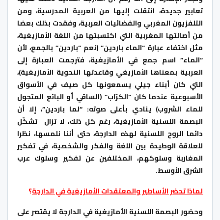
تعابير جديدة، انتقلت إليها من العربية المدرسية، ومن
التلفزيون المغربي والفضائيات العربية، وفقدت بذلك بعضا
من أصالتها المغربية التي اكتسبتها من اللغة الأمازيغية،
مثل اختفاء عبارة “الماء باردين” (نعم “باردين” بالجمع، لأن
“الماء” اسم جمع في الأمازيغية، فترجمت العبارة إلى
العربية بمعناها الأمازيغي وقاعدتها النحوية الأمازيغية)،
التي كان أبناء جيلي يسمعونها كل صيف في الأسواق
الأسبوعية عندما كان “الكرّاب” (الساقي أو البائع المتجول
للماء الشروب) ينادي بأعلى صوته: “لما باردين”، إلا أن
البصمة اللسنية الأمازيغية، رغم كل ذلك، لا تزال تشكّل
دائما الروح اللسنية لهذه الدارجة، حتى أننا نلمسها، نظرا
للعلاقة الوطيدة بين اللغة والفكر والشخصية، في تفكير
المغاربة وسلوكهم، المختلفين عن تفكير وسلوك عرب
الشرق الأوسط.
لماذا تحضر الأساطير والمعتقدات الأمازيغية في الدارجة
؟
وحضور البصمة اللسنية الأمازيغية في الدارجة لا يقتصر على