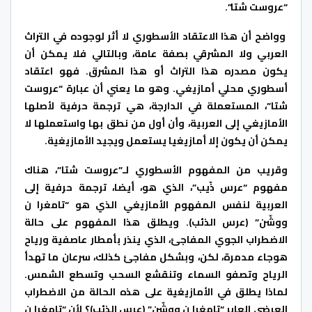
“عروست شتا”.
وواضح أن هذا الاعتقاد الأسطوري لا أثر لوجوده في التراث
العربي ولا المشرقي بصفة عامة، وبالتالي فلا يمكن أن
يكون مصدره هذا التراث أو هذا المشرق. فهو اعتقاد
أسطوري محلي أمازيغي. وهو ما يعني أن عبارة “عروست
شتا”، المستعملة في الدارجة، هي ترجمة حرفية لأصلها
الأمازيغي إلى العربية، وأن أول من نطق بها واستعملها لا
يمكن أن يكون إلا أمازيغيا يستعمل ويجيد الأمازيغية.
وقريب من المفهوم الأسطوري لـ”عروست شتا”، هناك
مفهوم “عرس ذّيب”، الذي هو، أيضا، ترجمة حرفية إلى
العربية لنفس المفهوم الأمازيغي الذي هو “تامغرا ن
ووشّن” (عرس الذئب). ويطلق هذا المفهوم على حالة
الاضطراب الجوي المفاجئ، الذي ينذر بأمطار عاصفية ورياح
هوجاء مدمرة، لكن، وبشكل مفاجئ كذلك، سرعان ما تهدأ
الرياح وتصفو السماء وتنقشع السحب وتسطع الشمس.
لماذا يطلق في الأمازيغية على هذه الحالة من الاضطراب
العرضي العابر “تامغرا ن ووشّن” (عرس الذئب)؟ لأن “تامغرا ن