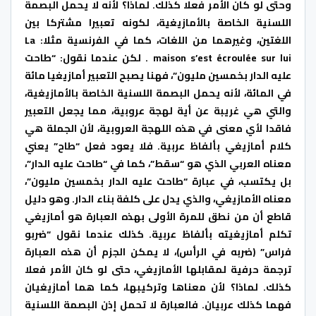
وحتى لو كان الأمر فعلا كذلك. لماذا؟ لأنه لا يحمل البصمة
اللسنية الخاصة بالأمازيغية، لكونه تعبيرا مشتركا بين
اللغتين، وغيرهما من اللغات، كما في الفرنسية مثلا: La
maison s’est écroulée sur lui . لكن عندما نقول: “طاحت
عليه الدار بخمسين مليون”، فهنا يصبح التعبير أمازيغيا مائة
في المائة، لأنه يحمل البصمة اللسنية الخاصة بالأمازيغية،
والتي هي غريبة عن أية لهجة عروبية، مما يجعل التعبير
فاقدا لأي معنى في هذه اللهجة العروبية، لأن الجملة هي
كلام أمازيغي بألفاظ عربية. فلا يعود فعل “طاح” يعني
معناه العربي الذي هو “سقط”، كما في “طاحت عليه الدار”،
بل يكتسب، في عبارة “طاحت عليه الدار بخمسين مليون”،
معناه الأمازيغي، والذي يدل على كلفة بناء الدار. وهو دليل
قاطع أن من نطق للمرة الأولى بهذه العبارة هو أمازيغي
تكلم أمازيغيته بألفاظ عربية. كذلك عندما نقول “ضربو
فراس” (ضربه في الرأس)، لا يمكن الجزم أن هذه العبارة
ترجمة حرفية لمقابلها الأمازيغي، حتى لو كان الأمر فعلا
كذلك. لماذا؟ لأن معناها وتركيبها، كما هما أمازيغيان
فهما كذلك عربيان. فالعبارة لا تحمل إذن البصمة اللسنية