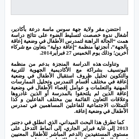
احتضن مقر ولاية جهة سوس ماسة درعة بأكادير،
أشغال ندوة خصصت لتسليط الضوء على نتائج دراسة
همت “الحالة الراهنة لتمدرس الأطفال في وضعية إعاقة
بالجهة”، أنجزتها منظمة “إعاقة دولية” بتعاون مع شركاء
آخرين؛ وذلك يوم الخميس 27 فبراير2014.
وتناولت هذه الدراسة المنجزة بدعم من منظمة
اليونسيف بشراكة مع الأكاديمية الجهوية للتربية
والتكوين تحليل ظروف استقبال الأطفال في وضعية
إعاقة في مختلف أقسام التمدرس وتحليل الممارسات
المهنية والتعلمات و عوامل إقصاء الأطفال في وضعية
إعاقة الذين لم يلتحقوا بالمدرسة أو الذين غادروها
وعلاقات التعاون القائمة بين مختلف الفاعلين و كذا
التمثلات الاجتماعية للفاعلين المساهمين في تمدرس
الأطفال في وضعية إعاقة.
كما تطرق هذا البحث الميداني، الذي انطلق في دجنبر
2013 إلى غاية فبراير الجاري، إلى أنماط التدخل على
مستوى المستفيدين (الدعم المباشر للأطفال المعنيين