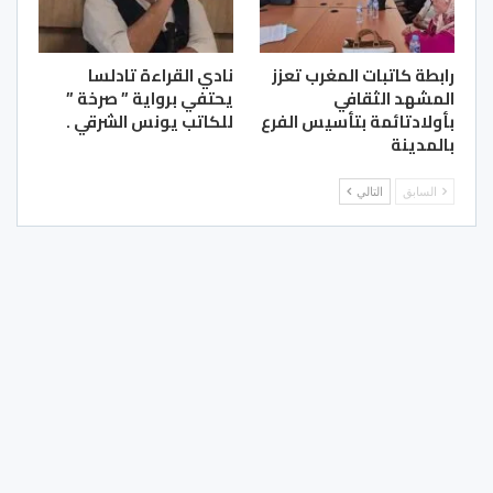
رابطة كاتبات المغرب تعزز
نادي القراءة تادلسا
المشهد الثقافي
يحتفي برواية ” صرخة ”
بأولادتائمة بتأسيس الفرع
للكاتب يونس الشرقي .
بالمدينة
السابق
التالي