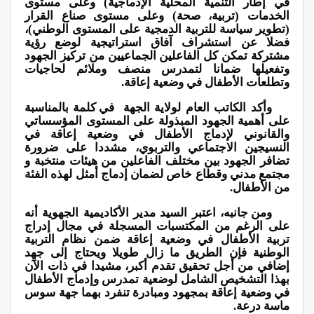
في إطار التنمية المحلية الإدماجية) وعلى مستوى
الخدمات (تربية، صحة) وعلى مستوى صناع القرار
(تطوير سياسة للتربية الدمجية على المستوى الوطني)،
فضلا عن استشراف آفاق استراتيجية لوضع رؤية
مشتركة تمكن كل الفاعلين الجماعيين من تركيز الجهود
وتفعيلها ضمانا لتمدرس منصف وملائم لحاجيات
وتطلعات الأطفال في وضعية إعاقة.
وأكد الكاتب العام لولاية الجهة
في كلمة بالمناسبة
على أهمية الجهود المبذولة على المستوى المؤسساتي
والقانوني لإدماج الأطفال في وضعية إعاقة في
النسيجين الاجتماعي والتربوي، مشددا على ضرورة
تضافر الجهود بين مختلف الفاعلين من هيئات منتخبة و
مجتمع مدني وقطاع خاص لضمان إدماج أمثل لهذه الفئة
من الأطفال.
ومن جانبه، اعتبر السيد مدير الأكاديمية الجهوية أنه
على الرغم من المكتسبات المسجلة في مجال إدراج
تربية الأطفال في وضعية إعاقة ضمن نظام التربية
الوطنية فإن الطريق ما زال طويلا ويحتاج إلى جهد
إضافي من أجل تحقيق تقدم أكبر، مشيدا في ذات الآن
بهذا التشخيص الشامل لوضعية تمدرس وإدماج الأطفال
في وضعية إعاقة بمجهود ومبادرة تنفرد بهما جهة سوس
ماسة درعة.