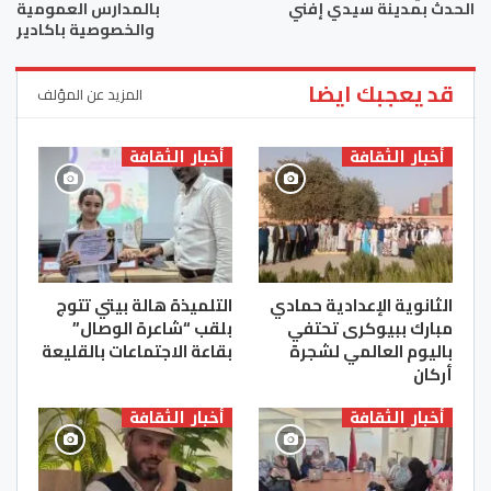
الحدث بمدينة سيدي إفني
بالمدارس العمومية
والخصوصية باكادير
قد يعجبك ايضا
المزيد عن المؤلف
أخبار الثقافة
أخبار الثقافة
الثانوية الإعدادية حمادي
التلميذة هالة بيتي تتوج
مبارك ببيوكرى تحتفي
بلقب “شاعرة الوصال”
باليوم العالمي لشجرة
بقاعة الاجتماعات بالقليعة
أركان
أخبار الثقافة
أخبار الثقافة