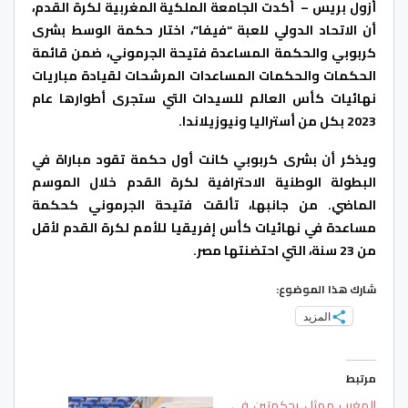
أزول بريس – أكدت الجامعة الملكية المغربية لكرة القدم،
أن الاتحاد الدولي للعبة “فيفا”، اختار حكمة الوسط بشرى
كربوبي والحكمة المساعدة فتيحة الجرموني، ضمن قائمة
الحكمات والحكمات المساعدات المرشحات لقيادة مباريات
نهائيات كأس العالم للسيدات التي ستجرى أطوارها عام
2023 بكل من أستراليا ونيوزيلاندا.
ويذكر أن بشرى كربوبي كانت أول حكمة تقود مباراة في
البطولة الوطنية الاحترافية لكرة القدم خلال الموسم
الماضي. من جانبها، تألقت فتيحة الجرموني كحكمة
مساعدة في نهائيات كأس إفريقيا للأمم لكرة القدم لأقل
من 23 سنة، التي احتضنتها مصر.
شارك هذا الموضوع:
المزيد
مرتبط
المغرب ممثل بحكمتين في