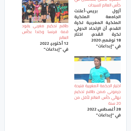
كأس العالم للسيدات
أزول بريس-أعلنت
الجامعة الملكية
الملكية المغربية لكرة
طاقم تحكيم مغربي يقود
القدم، أن الإتحاد الدولي
قمة فرنسا وكندا بكأس
لكرة القدم، اختار
العالم
18 نوفمبر، 2020
الحكمتين بشرى كربوبي
12 أكتوبر، 2022
في "إبداعات"
والحكمة المساعدة
في "إبداعات"
فتيحة جرمومي، ضمن
قائمة الحكمات
والحكمات المساعدات
المرشحات لقيادة
مباريات نهائيات كأس
العالم للسيدات التي
اختيار الحكمة المغربية فتيحة
ستجرى أطوارها سنة
جرموني ضمن طاقم تحكيم
2023 بكل من أستراليا
نهائي كأس العالم لأقل من
ونيوزيلاندا. وباتت
20 سنة
كربوبي أول حكمة تقود
28 أغسطس، 2022
مباراة في البطولة…
في "إبداعات"