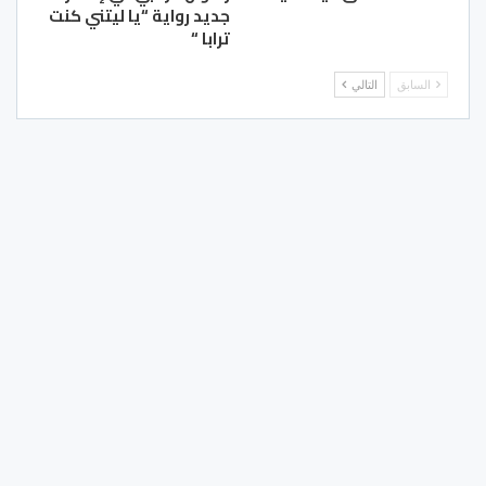
جديد رواية “يا ليتني كنت
ترابا “
السابق
التالي