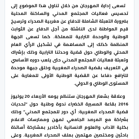
تسعى إدارة المهرجان من خلال تناول هذا الموضوع إلى
تحسيس فعاليات المجتمع المدني والساكنة المحلية
بضرورة التعبئة الشاملة للدفاع عن مغربية الصحراء وترسيخ
قيم المواطنة لدى الناشئة من أجل الدفاع عن الثوابت
الوطنية والوحدة الترابية للمملكة. كما تسعى الجهة
المنظمة كذلك إلى المساهمة في تشكيل الرأي العام
المحلي والوطني حول قضية وحدتنا الترابية وذلك بإشراك
وتعبئة فعاليات المجتمع المدني حتى يلعب دوره الأساسي
في التعريف بقضية الصحراء المغربية وخلق جبهة موحدة
للترافع دفاعا عن القضية الوطنية الأولى للمغاربة على
المستوى الوطني و الدولي.
وعلاقة بشعار المهرجان ستنظم يومه الأربعاء 20 يوليوز
2016 بقاعة المسيرة الخضراء ندوة وطنية حول “تحديات
قضية الصحراء المغربية: أي دور للمجتمع المدني” وذلك
بشراكة مع المرصد الجامعي لمهن وممارسات الاعلام
بكلية الآداب والعلوم الانسانية بأكادير بمشاركة أساتذة
باحثين ومختصين مهتمين بملف الصحراء المغربية. وعلى