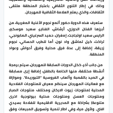
وذلك في إطار التنوع الثقافي باعتبار المنطقة ملتقى
الثقافات، والذي يعتبر العلامة الثقافية للمهرجان.
ستعرف هذه الدورة حضور ألمع نجوم الأغنية المغربية، من
أبرزها الفنان الدوزي، أرشاش، الفناير، سعيد موسكير،
الرايس سعيد اوتجاجت، إمغران، حميد السرغيني، الصابونجي،
تراكت، كيل تماشق واد نون، أما للطرب الحساني، نجوم
زريقة، إضافة إلى عدة فرق محلية وفرق أحواش وعواد
المنطقة.
من جانب آخر، ككل الدورات السابقة للمهرجان، سيتم برمجة
أنشطة مختلفة، منها الخاصة بالطفل، إضافة إرى مسابقة
في الصيد بالقصبة وألعاب الفروسية “التبوريدة”. وموازاة
مع فعاليات المهرجان سينظم معرض للمنتوجات الفلاحية
المحلية (منتوجات زيوت الاركان ومختلف منتوجات الصبار
ومنتوجات العسل ومنتوجات محلية بيولوجية اخرى
متنوعة) بشراكة مع المديرية الاقليمية للفلاحة بسيدي
افني. ولأول مرة، وفي اطار تنمية وتسويق المبيعات وفق