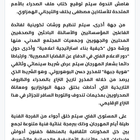
هامش الندوة سيتم توقيع كتاب ملف الصحراء بالأمم
المتحدة للأستاذين مصطفى يخلف والتيجاني الهمزاوي.
من جهة أخرى، سيتم تنظيم ورشات تكوينية لفائدة
الفاعلين المؤسساتيين والأساتذة الباحثين والصحفيين
المحليين والجهويين وجمعيات المجتمع المدني، منها
ورشة حول “كيفية بناء استراتيجية اعلامية” وأخرى حول
“دور الاعلام الفني في الدفاع عن القضايا المصيرية”. وارتباطا
دائما بشعار المهرجان سيتم عرض شريط سينمائي وثائقي
“هوية جبهة” للمخرج حسن البوهوروتي. وهو الشريط الذي
يرصد من خلاله المخرج تاريخ النزاع بالصحراء والظروف
التاريخية التي أحاطت بخلق جبهة البوليزاريو ومعاناة
الصحراويين بمخيمات تندوف والتورط السافر للجزائر في هذا
النزاع الإقليمي.
على المستوى الفني سيتم خلق أجواء من الفرجة الفنية
طيلة أيام المهرجان، وذلك ببرمجة غنائية فنية متنوعة تجمع
بين كل المكونات الثقافية بالمنطقة كفنون أحواش
وإبداعات الفن والأغنية الأمازيغية والحسانية والشعبية،