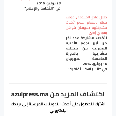
28 يوليو، 2016
في "الثقافة والإعلام"
طلال، عادل الميلودي، موس
ماهر ومسلم نجوم تأكدت
مشاركتهم بمهرجان قوافل
بسيدي إفني
تأكدت مشاركة عدد آخر
من أبرز نجوم الأغنية
المغربية من مختلف
مشاربها بالدورة
الخامسة لمهرجان
16 يونيو، 2014
قوافل المزمع تنظيمها
في "السياسة الثقافية"
ما بين 20 و25 من الشهر
الحالي بمدينة سيدي
إفني، حاضرة أيت
باعمران، تحت شعار
"الموروث الثقافي تاريخ
اكتشاف المزيد من azulpress.ma
وحضارة.. مؤهلات في
خدمة التنمية". وفي هذا
اشترك للحصول على أحدث التدوينات المرسلة إلى بريدك
الإطار سيحيي كل من
الإلكتروني.
الفنان عادل الميلودي…
كتابة بريدك الإلكتروني...