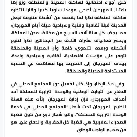
خلق أجواء احتفالية لساكنة المدينة والمنطقة وزوارها
باعتبار المهرجان أضحى موعدا سنويا كبيرا وقارا تنتظره
ساكنة المنطقة نظرا لما يقدمه من أنشطة متنوعة تجعل
المدينة قبلة ثقافية وفنية وسياحية طيلة أيام المهرجان،
مما يجذب كل سنة آلاف السياح من مختلف مدن المملكة،
ويحضر فعالياته عشرات الآلاف من الجماهير، نظرا لتنوع
أنشطته وبعده التنموي، خاصة وأن المدينة والمنطقة
تتوفر على مؤهلات اقتصادية، ثقافية وسياحية واعدة،
يهدف المهرجان إلى التعريف بها مساهمة في التنمية
المستدامة للمدينة والمنطقة .
وفي هذا الإطار، وإذا كان تفعيل دور المجتمع المدني في
الدفاع عن الثوابت الوطنية والوحدة الترابية للمملكة أحد
أهداف المهرجان، فإن إدارة المهرجان ارتأت هذه السنة
تنظيم المهرجان تحت شعار “المجتمع المدني في خدمة
الوحدة الترابية للمملكة”، وهو شعار نابع من كون قضية
الصحراء المغربية هي قضية كل المغاربة، والدفاع عنها هو
من صميم الواجب الوطني.