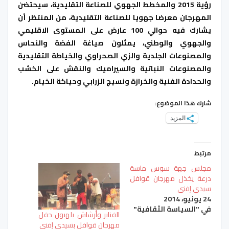
رؤية 2015 والمخطط الجهوي للصناعة التقليدية، سيحتضن
المهرجان معرضا جهويا للصناعة التقليدية، من المنتظر أن
يشارك فيه حوالي 100 عارض على المستوى الاقليمي
والجهوي والوطني، يمثلون صياغة الفضة والنحاس
والمصنوعات الجلدية والزي الصحراوي والخياطة التقليدية
والمصنوعات النباتية والسيراميك والنقش على الخشب
والحدادة الفنية والخرازة ونسيج الزرابي وحياكة الخيام.
شارك هذا الموضوع:
المزيد
مرتبط
مجلس جهة سوس ماسة
درعة يخذل مهرجان قوافل
سيدي إفني
24 يونيو، 2014
في "السياسة الثقافية"
الفناير وأرشاش يلهبون حفل
مهرجان قوافل بسيدي إفني