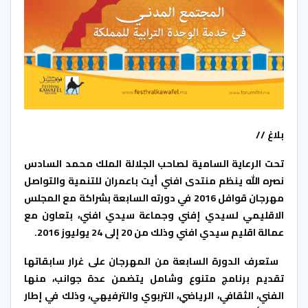
بلاغ //
تحت الرعاية السامية لصاحب الجلالة الملك محمد السادس
نصره الله ينظم منتدى افني أيت باعمران للتنمية والتواصل
مهرجان قوافل 2016 في دورته السابعة بشراكة مع المجلس
الاقليمي لسيدي إفني وجماعة سيدي افني، بتعاون مع
عمالة اقليم سيدي افني وذلك من 20 إلى 24 يوليوز 2016.
ستعرف الدورة السابعة من المهرجان على غرار سابقاتها
تقديم برنامج متنوع وشامل يتضمن عدة جوانب، منها
الفني، الثقافي، الرياضي، التربوي والترفيهي، وذلك في إطار