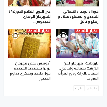
كورال الوصال النسائي
عين اللوح: تنظيم الدورة 24
للمديح و السماع : ميلاد و
للمهرجان الوطني
إبداع و تألق
لأحيدوس ..
أخبار الثقافة
أخبار الثقافة
تارودانت : مهرجان لفن
أدونيس يخص مهرجان
الدُّرْسْت بجماعة ولقاضي:
ثويزا بقصيدته الجديدة
احتفاء بالتراث ودور المرأة
حول طنجة وشكري يداوم
القروية
الحضور
السابق
التالي