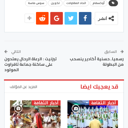
أوكسفام
اتحاد المقاولات
تكوين
سوس ماسة
انشر
السابق
التالي
رسميا..حسنية أكادير ينسحب
تيزنيت : الرعاة الرحال يعتدون
من البطولة
على ساكنة جماعة تافراوت
المولود
قد يعجبك ايضا
المزيد عن المؤلف
أخبار الثقافة
أخبار الثقافة