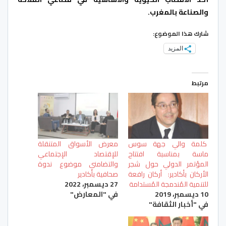
والصناعة بالمغرب.
شارك هذا الموضوع:
المزيد
مرتبط
كلمة والي جهة سوس
معرض الأسواق المتنقلة
ماسة بمناسبة افتتاح
للإقتصاد الإجتماعي
المؤتمر الدولي حول شجر
والتضامني موضوع ندوة
الأركان بأكادير: أركان رافعة
صحافية بأكادير
للتنمية المُندمجة المُستدامة
27 ديسمبر، 2022
10 ديسمبر، 2019
في "المعارض"
في "أخبار الثقافة"