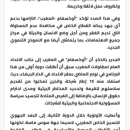
ولظروف عمل لائقة وكريمة.
وفي هذا الصدد تؤكد “أوكسفام -المغرب”، التزامها بدعم
أي جهد يبذله القطاع الخاص في مكافحة عدم المساواة
التي تديم الفقر ومن أجل وضع الانسان والبيئة في مركز
جميع الاهتمامات، بما يتماشى أيضا مع النموذج التنموي
الجديد.
الجدير بالذكر، أن “أوكسفام” في المغرب إلى جانب الاتحاد
العام لمقاولات المغرب، سبق أن أطلقت دورة أولى من هذا
البرنامج في نونبر الماضي بمقر الاتحاد في الدار البيضاء، حيث
استفاد منه 15 إطار شركة، والذين تمكنوا من تقديم
سلاسلهم للقيمة وتحديد المخاطر البيئية ومدى احترام
حقوق الإنسان، بالإضافة إلى الفرص المتاحة لتجسيد سياسة
المسؤولية الاجتماعية والبيئية للشركات.
وأعطيت الأولوية خلال الدورة الثانية، إلى البعد الجهوي
للنسيج الخاص المغربي، لاسيما جهة سوس ماسة، لكونها
أحد الأقطاب الحيوية والأساسية في قطاعي الفلاحة