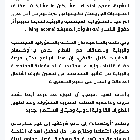
البشرية، ومدى احتكاك المشاركين والمشاركات بمختلف
المنهجيات التي يمكن تطبيقها في شركاتهم من أجل تعزيز
التزامها بالمسؤولية المجتمعية والبيئية، لاسيما تقييم أثر
حقوق الإنسان (HRIA)، وأجر المعيشة (living income).
وفي كلمة بالمناسبة، قال المكلف بالمسؤولية المجتمعية
والبيئية وبالعلاقات مع القطاع الخاص ب”أوكسفام
-المغرب”، خليل دقيقي، إن هذا البرنامج يمثل فرصة
حقيقية لتبادل وإرساء استراتيجيات للمسؤولية المجتمعية
والبيئية من شأنها المساهمة في تحسين ظروف اشتغال
العاملات والعمال على جميع المستويات.
وأضاف السيد دقيقي، أن الدورة تعد فرصة أيضا لشحذ
مرونة وتنافسية الصناعة المغربية المسؤولة، وفقا لظهور
التطورات القانونية الدولية وميثاق الاستثمار الجديد.
وتطمح “أوكسفام”، إلى جانب شركائها إلى بلوغ قطاع خاص
مسؤول اجتماعيا وملتزم من أجل تحقيق أهداف التنمية
المستدامة، ومنشئ لقيمة مسؤولة بفضل احترامه للبيئة