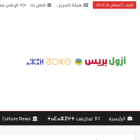
السبت, أغسطس 8, 2026
هيئة التحرير…
اتصل بنا
الإعلان مع
الرئيسية
تمازيغت ⵜⴰⵎⴰⵣⵉⵖⵜ
Culture News