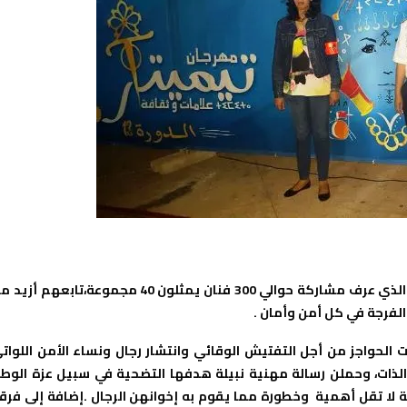
اختتمت ليلة السبت الماضي ،الدورة 13 لمهرجان تيمتار بأكادير والذي عرف مشاركة حوالي 300 فنان يمثلون 40 مجموعة،تابعهم 
 الحواجز من أجل التفتيش الوقائي وانتشار رجال ونساء الأمن اللوات
ذات،
وحملن رسالة مهنية نبيلة هدفها التضحية في سبيل عزة الوط
ة لا تقل أهمية وخطورة مما يقوم به إخوانهن الرجال .إضافة إلى فرق