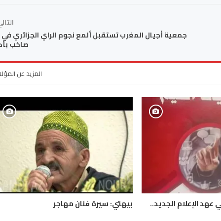
التال
جمعية أجيال المغرب تستقبل ألمع نجوم الراي الجزائري في
صاخب بأك
المزيد عن المؤل
 عهد الإعلام الجديد..
بيهتي: سيرة فنان مهاجر