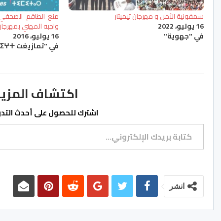
سمفونية الأمن و مهرجان تيميتار
منع الطاقم الصحفي ل
16 يوليو، 2022
واجبه المهني بمهرجان 
في "جهوية"
16 يوليو، 2016
في "تمازيغت ⵜⴰⵎⴰⵣⵉⵖⵜ"
اكتشاف المزيد من ss.ma
اشترك للحصول على أحدث التدوي
كتابة بريدك الإلكتروني...
انشر