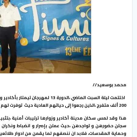
محمد بوسعيد//
200 ألف متفرج ،الذين رجعوا إلى حياتهم العادية حيث توفرت لهم الفرجة في كل أمن وأمان .
هذا وقد لمس سكان مدينة أكادير وزوارها ترتيبات أمنية ،بتثبيت
سجلن حضورهن و تواجدهن ،حيث عملن بإصرار و انضباط ونكران ال
وحماية المقدسات،
فلابد ان ننصفهم لما يقمن من ادوار طلائعي