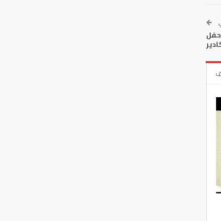
ي
 حفل
ادير
ف