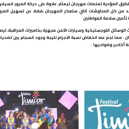
طرق المؤدية لمنصات مهرجان تيمتار،
علاوة على حركة المرور انسيابي
حد من كل المناوشات التي ستعكر المهرجان ،فضلا عن تسهيل المرو
 تأمين سلامة المواطنين
لرص
ن .
مما نجم عنه انخفاض نسبة الاجرام نتيجة وجود انسجام بين تضحيا
 أكادير وضواحيها .