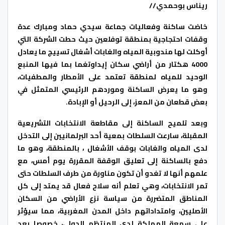
ريناس بوحمدي//
خاضت ساكنة وفعاليات جماعة سيدي حماد ومبارك عدة
وقفات احتجاجية بمنطقة توفلعين حيث حطت الشركة التي
أوكلت لها مندوبية المياه والغابات أشغال تسييج ما يعادل
4000 هكتار من أراضي سكان إيداوتغما بما فيها المنبع
الوحيد للمياه لمنطقة تعتمد على الأمطار والمطفيات،
وهو ما يعرض الساكنة وموردهم الرئيسي المتمثل في
بعض قطعان من المعز، إلى الرحيل أو الإبادة.
وبعد تلميح الساكنة إلى مقاطعة الانتخابات التشريعية
المقبلة، سارعت السلطات بمعية أحد البرلمانيين إلى التدخل
لدى المياه والغابات بوقف الأشغال ، بالمنطقة، وهو ما
دفع بالساكنة إلى تعليق الوقفة المقررة يوم أمس، مع
علمهم أنها لا تغدو أن تكون مناورة من طرف السلطات حتى
تمر الانتخابات، وهي تعلم أنه سلاح فعال قد يمتد إلى كل
المناطق المتضررة من سياسة نزع الأراضي من السكان
الأصليين، وامتداداتهم داخل المدن المغربية، مما سيؤثر
على سمعة المملكة لدى المنتظم الدولي، خصوصا بعد