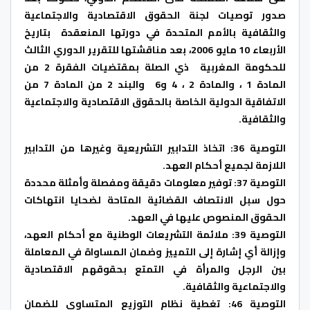
صدور توصيات لجنة الحقوق الاقتصادية والاجتماعية
والثقافية بالأمم المتحدة في دورتها المنعقدة بتاريخ
الأربعاء 10 مايو 2006، بعد مناقشتها للتقرير الدوري الثالث
للحكومة المغربية ذي الصلة بمقتضيات الفقرة 2 من
المادة 1 ، والمادة 2 ، 4 و6 والبند 2 من المادة 7 من
الاتفاقية الدولية الخاصة بالحقوق الاقتصادية والاجتماعية
والثقافية.
التوصية 36: اتخاذ التدابير التشريعية وغيرها من التدابير
اللازمة لجميع أحكام العهد.
التوصية 37: توفير معلومات دقيقة ومفصلة وأمثلة محددة
حول سبل الانتصاف القضائية المتاحة لضحايا انتهاكات
الحقوق المنصوص عليها في العهد.
التوصية 39: ملائمة التشريعات الوطنية مع أحكام العهد،
وإزالة أي إشارة إلى التمييز وضمان المساواة في المعاملة
بين الرجل والمرأة في التمتع بحقوقهم الاقتصادية
والاجتماعية والثقافية.
التوصية 46: تغطية نظام التوزيع المتساوي للضمان