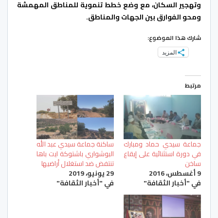
وتهجير السكان، مع وضع خطط تنموية للمناطق المهمشة
ومحو الفوارق بين الجهات والمناطق.
شارك هذا الموضوع:
المزيد
مرتبط
جماعة سيدي حماد ومبارك
ساكنة جماعة سيدي عبد الله
في دورة استثنائية على إيقاع
البوشواري باشتوكة ايت باها
ساخن
تنتفض ضد استغلال أراضيها
9 أغسطس، 2016
29 يونيو، 2019
في "أخبار الثقافة"
في "أخبار الثقافة"