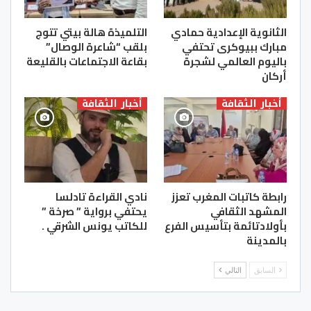
الثانوية الإعدادية حمادي
التلميذة هالة بيتي تتوج
مبارك ببيوكرى تحتفي
بلقب “شاعرة الوصال”
باليوم العالمي لشجرة
بقاعة الاجتماعات بالقليعة
أركان
أخبار الثقافة
أخبار الثقافة
رابطة كاتبات المغرب تعزز
نادي القراءة تادلسا
المشهد الثقافي
يحتفي برواية ” صرخة ”
بأولادتائمة بتأسيس الفرع
للكاتب يونس الشرقي .
بالمدينة
السابق
التالي