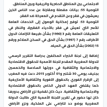
الاجتماعي بين المناطق الحضرية والريفية وبين المناطق.
التوصية 55: بيانات مفصلة ومقارنة عن عدد الناس الذين
يعيشون في فقر وعن التقدم في المعركة ضد الفقر.
التوصية 53: توفير إمكانية الوصول إلى الخدمات العامة
للأسر التي تعيش في فقر بالأحياء الفقيرة، والنظر في
التعليقات العامة رقم 3 (1990) بشأن طبيعة التزامات الدول
الأطراف، رقم 7 (1997) بشأن الحق في السكن الملائم ورقم
15 (2002) بشأن الحق في المياه.
إضافة إلى لجنة الخبراء المكلفين بدراسة التقرير الرسمي
للدولة المغربية المقدم للجنة الأممية للحقوق الاقتصادية
والاجتماعية والثقافية في دورتها السادسة والخمسين
بجنيف، يومي 30 شتنبر و01 أكتوبر 2015، دعت فيه المغرب
إلى الإقرار الفوري بالحقوق اللغوية والثقافية الأمازيغية
كما يقتضي العهد الدولي الخاص بالحقوق الاقتصادية
والاجتماعية والثقافية. حيث كان لقضية نزع الأراضي بدورها
كان لها حضور في تقرير اللجنة الأممية التي طالبت الدولة
المغربية بوضع حد للترامي على الملكية، ونزع الأراضي