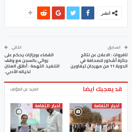
انشر
السابق
التالي
تافروات : الاعلان عن نتائج
القضاء بورزازات يحكم على
جائزة أشكور للصحافة في
روائي بالسجن مع وقف
الدورة 11 من مهرجان تيفاوين
التنفيذ. التهمة : أطلق العنان
لخياله الأدبي.
قد يعجبك ايضا
المزيد عن المؤلف
أخبار الثقافة
أخبار الثقافة