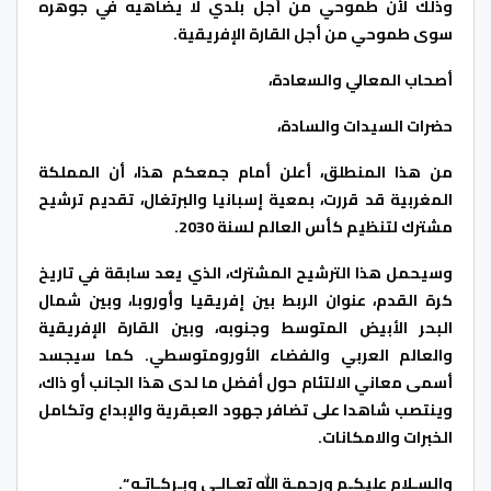
وذلك لأن طموحي من أجل بلدي لا يضاهيه في جوهره
سوى طموحي من أجل القارة الإفريقية.
أصحاب المعالي والسعادة،
حضرات السيدات والسادة،
من هذا المنطلق، أعلن أمام جمعكم هذا، أن المملكة
المغربية قد قررت، بمعية إسبانيا والبرتغال، تقديم ترشيح
مشترك لتنظيم كأس العالم لسنة 2030.
وسيحمل هذا الترشيح المشترك، الذي يعد سابقة في تاريخ
كرة القدم، عنوان الربط بين إفريقيا وأوروبا، وبين شمال
البحر الأبيض المتوسط وجنوبه، وبين القارة الإفريقية
والعالم العربي والفضاء الأورومتوسطي. كما سيجسد
أسمى معاني الالتئام حول أفضل ما لدى هذا الجانب أو ذاك،
وينتصب شاهدا على تضافر جهود العبقرية والإبداع وتكامل
الخبرات والامكانات.
والسـلام عليكـم ورحمـة الله تعـالـى وبـركـاتـه “.