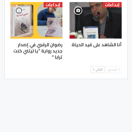
إبداعات
إبداعات
أنا الشاهد على قيد الحياة
رضوان الرقبي في إصدار
جديد رواية “يا ليتني كنت
ترابا “
السابق
التالي