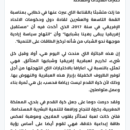
ما زلت متشبثا بالقناعة التي عبرت عنها في خطابي بمناسبة
القمة التاسعة والعشرين لقادة دول وحكومات الاتحاد
الإفريقي في سنة 2017، الذي أكدت فيه أن “مستقبل
إفريقيا يبقى رهينا بشبابها” وأن “انتهاج سياسة إرادية
موجهة نحو الشباب من شأنه تركيز الطاقات على التنمية”.
إن هذه الجائزة التي منحت لي اليوم هي، أولا وقبل كل
شيء، تكريم لعبقرية إفريقيا وشبابها المتألق. فهي
تمثل، بالنسبة لي، اعترافا بالاختيارات التي انتهجتها من أجل
توفير الظروف الكفيلة بإبراز هذه العبقرية والنهوض بها.
وذلك لأن كرة القدم ليست رياضة فحسب، بل هي ثمرة بناء
وعمل متواصلين.
ولقد حرصت دوما على جعل كرة القدم في بلدي، المملكة
المغربية، ركيزة للنجاح ورافعة للتنمية البشرية المستدامة.
فلئن كانت لعبة تستأثر بقلوب الملايين، وموهبة تعكس
طاقة إبداعية خلاقة، فهي تقوم أيضا على أساس رؤية