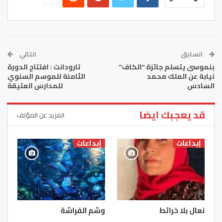
السابق
التالي
بنموسى يتسلم جائزة “الكاف”
تارودانت : افتتاح الدورة
نيابة عن الملك محمد
الثامنة للموسم السنوي
السادس
للمدارس العتيقة
قد يعجبك ايضا
المزيد عن المؤلف
إبداعات
إبداعات
نعال بلا خرائط
وشم الفراشة