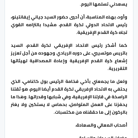
يسعدني تسلمها اليوم.
وأود، بهذه المناسبة، أن أحيي حضور السيد جياني إيفانتينو،
رئيس الاتحاد الدولي لكرة القدم، مشيدا بالتزامه القوي
تجاه كرة القدم الإفريقية.
كما أشكر رئيس الاتحاد الإفريقي لكرة القدم، السيد
باتريس موتسيبي، على دوره الريادي وجهوده من أجل تعزيز
إشعاع كرة القدم الإفريقية وإعادة المصداقية لهيئاتها
التقريرية.
ولعل ما يجمعني بأخي فخامة الرئيس بول كاغامي، الذي
يحتفي به الاتحاد الإفريقي لكرة القدم أيضا اليوم، هو ثقتنا
الراسخة في قارتنا الإفريقية، وفي شبابها وقدراتها. وهذا ما
يحفزنا على العمل المتواصل، بحماس لا يستكين ولا يغتر
بالركون إلى ما حققناه من مكتسبات.
أصحاب المعالي والسعادة،
حضرات السيدات والسادة،