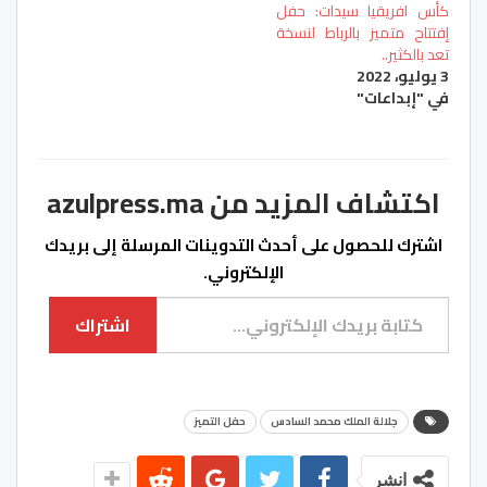
كأس افريقيا سيدات: حفل
إفتتاح متميز بالرباط لنسخة
تعد بالكثير..
3 يوليو، 2022
في "إبداعات"
اكتشاف المزيد من azulpress.ma
اشترك للحصول على أحدث التدوينات المرسلة إلى بريدك
الإلكتروني.
كتابة بريدك الإلكتروني...
اشتراك
جلالة الملك محمد السادس
حفل التميز
انشر