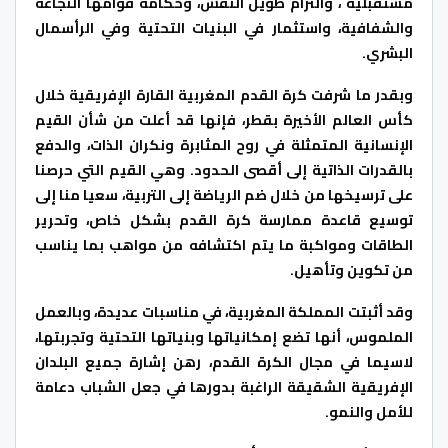
مستقبلية ، والتزام طويل النفس، وحكامة قوامها النجاعة
والشفافية، واستثمار في البنيات التحتية وفي الرأسمال
البشري.
وبقدر ما شرفت كرة القدم المغربية القارة الإفريقية خلال
كأس العالم الأخيرة بقطر، فإنها قد أعلت من شأن القيم
الإنسانية المتمثلة في روح المثابرة ونكران الذات، والدفع
بالقدرات الذاتية إلى أقصى الحدود. وهي القيم التي حرصنا
على ترسيخها من خلال ضم الرياضة إلى التربية، سعيا منا إلى
توسيع قاعدة ممارسة كرة القدم بشكل خاص، وتحرير
الطاقات ومواكبة ما يتم اكتشافه من مواهب بما يناسب
من تكوين وتأهيل.
وقد أثبتت المملكة المغربية، في مناسبات عديدة، وبالعمل
الملموس، أنها تضع إمكانياتها وبنياتها التحتية وتجربتها،
لاسيما في مجال الكرة القدم، رهن إشارة جميع البلدان
الإفريقية الشقيقة الراغبة بدورها في جعل الشباب دعامة
للأمل والنمو.