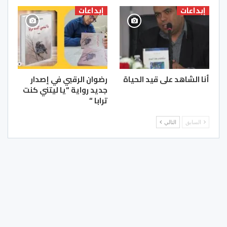
إبداعات
إبداعات
أنا الشاهد على قيد الحياة
رضوان الرقبي في إصدار
جديد رواية “يا ليتني كنت
ترابا “
السابق
التالي