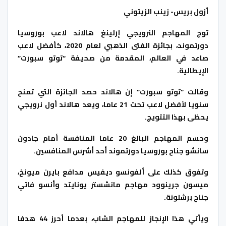
أزول بريس- زينب الزيتوني
توج المهاجم النرويجي إرلينغ هالاند لاعب بوروسيا
دورتموند، بجائزة الفتى الذهبي لعام 2020، كأفضل لاعب
صاعد في العالم، المقدمة من صحيفة “توتو سبورت”
الإيطالية.
وقالت “توتو سبورت” إن هالاند حصد الجائزة التي تمنح
سنويا لأفضل لاعب تحت 21 عاما، ويعد هالاند أول نرويجي
يحظى بهذا التتويج.
وحسم المهاجم البالغ 20 عاما المنافسة أمام جادون
سانشو جناح بوروسيا دورتموند أحد أشرس المنافسين.
وتفوق كذلك على ألفونسو ديفيس مدافع بايرن ميونخ،
ميسون جرينوود مهاجم مانشستر يونايتد وأنسو فاتي
جناح برشلونة.
ويأتي هذا الإنجاز للمهاجم الشاب، بعدما أحرز 44 هدفا