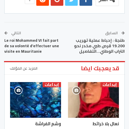
السابق
التالي
طنجة : إحباط عملية تهريب
Le roi Mohammed VI fait part
19.200 قرص طبي مخدر نحو
de sa volonté d’effectuer une
التراب الوطني…التفاصيل
visite en Mauritanie
قد يعجبك ايضا
المزيد عن المؤلف
إبداعات
إبداعات
نعال بلا خرائط
وشم الفراشة