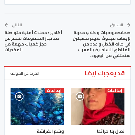
السابق
التالي
صحف:مروحيات و كلاب مدربة
أكادير : حملات أمنية متواصلة
لإيقاف مبحوث عنهم مسجلين
ضد تجار الممنوعات تسفر عن
في خانة الخطر، و عدد من
حجز كميات مهمة من
المناطق الساحلية بالمغرب
المخدرات
ستختفي من الوجود.
قد يعجبك ايضا
المزيد عن المؤلف
إبداعات
إبداعات
نعال بلا خرائط
وشم الفراشة