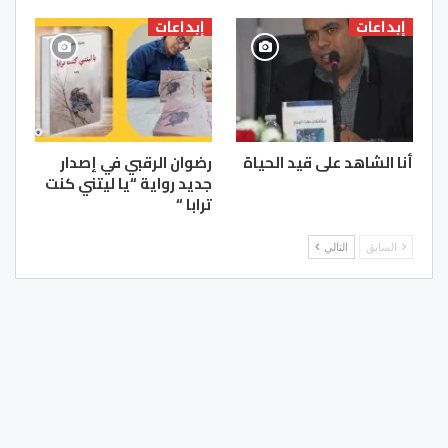
إبداعات
إبداعات
أنا الشاهد على قيد الحياة
رضوان الرقبي في إصدار
جديد رواية “يا ليتني كنت
ترابا “
السابق
التالي