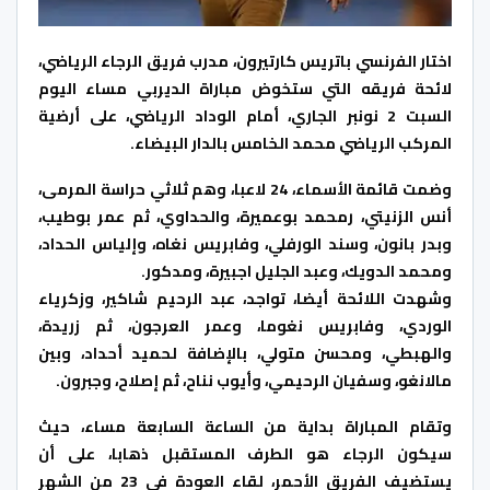
اختار الفرنسي باتريس كارتيرون، مدرب فريق الرجاء الرياضي،
لائحة فريقه التي ستخوض مباراة الديربي مساء اليوم
السبت 2 نونبر الجاري، أمام الوداد الرياضي، على أرضية
المركب الرياضي محمد الخامس بالدار البيضاء.
وضمت قائمة الأسماء، 24 لاعبا، وهم ثلاثي حراسة المرمى،
أنس الزنيتي، رمحمد بوعميرة، والحداوي، ثم عمر بوطيب،
وبدر بانون، وسند الورفلي، وفابريس نغاه، وإلياس الحداد،
ومحمد الدويك، وعبد الجليل اجبيرة، ومدكور.
وشهدت اللائحة أيضا، تواجد، عبد الرحيم شاكير، وزكرياء
الوردي، وفابريس نغوما، وعمر العرجون، ثم زريدة،
والهبطي، ومحسن متولي، بالإضافة لحميد أحداد، وبين
مالانغو، وسفيان الرحيمي، وأيوب نناح، ثم إصلاح، وجبرون.
وتقام المباراة بداية من الساعة السابعة مساء، حيث
سيكون الرجاء هو الطرف المستقبل ذهابا، على أن
يستضيف الفريق الأحمر، لقاء العودة في 23 من الشهر