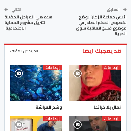
السابق
التالي
رئيس جماعة انزكان يوضح
هذه هي المراحل المقبلة
بخصوص الحكم الصادر في
لتنزيل مشروع الحماية
موضوع فسخ اتفاقية سوق
الاجتماعية!
الحرية
قد يعجبك ايضا
المزيد عن المؤلف
إبداعات
إبداعات
نعال بلا خرائط
وشم الفراشة
إبداعات
إبداعات