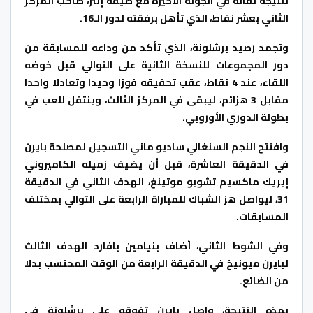
لنتيجة لقائه في الجولة الأخيرة مع ضيفه إنتر، صاحب المركز
الثاني بعشر نقاط، الذي تأهل برفقته لدور الـ16.
وتجمد رصيد برشلونة، الذي تأكد من وداعه للمسابقة من
دور المجموعات للنسخة الثانية على التوالي قبل خوضه
اللقاء، عند 4 نقاط، عقب تحقيقه فوزا وحيدا وتعادلا واحدا
مقابل 3 هزائم، ليبقى في المركز الثالث، وينتقل للعب في
بطولة الدوري الأوروبي.
وافتتح النجم السنغالي ساديو ماني التسجيل لمصلحة بايرن
في الدقيقة العاشرة، قبل أن يضيف زميله الكاميروني
إيريك ماكسيم تشوبو موتينغ، الهدف الثاني في الدقيقة
31، ليواصل هز الشباك للمباراة الرابعة على التوالي بمختلف
المسابقات.
وفي الشوط الثاني، أضاف بنيامين بافارد الهدف الثالث
لبايرن ميونيخ في الدقيقة الرابعة من الوقت المحتسب بدلا
من الضائع.
بهذه النتيجة، واصل بايرن تفوقه على برشلونة في