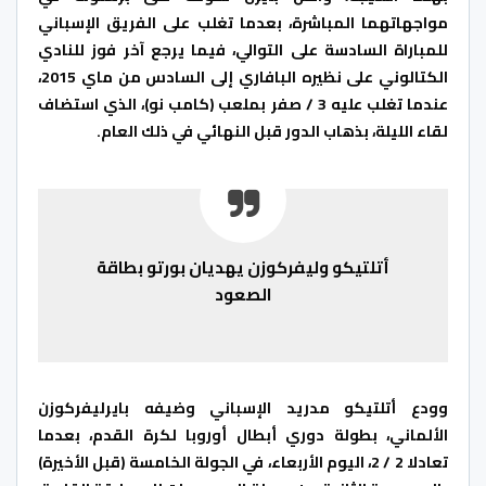
مواجهاتهما المباشرة، بعدما تغلب على الفريق الإسباني
للمباراة السادسة على التوالي، فيما يرجع آخر فوز للنادي
الكتالوني على نظيره البافاري إلى السادس من ماي 2015،
عندما تغلب عليه 3 / صفر بملعب (كامب نو)، الذي استضاف
لقاء الليلة، بذهاب الدور قبل النهائي في ذلك العام.
أتلتيكو وليفركوزن يهديان بورتو بطاقة
الصعود
وودع أتلتيكو مدريد الإسباني وضيفه بايرليفركوزن
الألماني، بطولة دوري أبطال أوروبا لكرة القدم، بعدما
تعادلا 2 / 2، اليوم الأربعاء، في الجولة الخامسة (قبل الأخيرة)