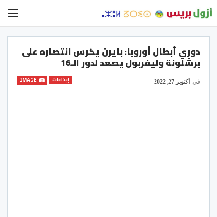
دوري أبطال أوروبا: بايرن يكرس انتصاره على
برشلونة وليفربول يصعد لدور الـ16
إبداعات
IMAGE
في
أكتوبر 27, 2022