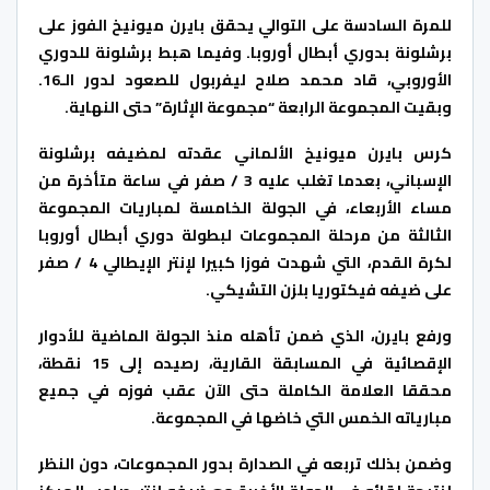
للمرة السادسة على التوالي يحقق بايرن ميونيخ الفوز على
برشلونة بدوري أبطال أوروبا. وفيما هبط برشلونة للدوري
الأوروبي، قاد محمد صلاح ليفربول للصعود لدور الـ16.
وبقيت المجموعة الرابعة “مجموعة الإثارة” حتى النهاية.
كرس بايرن ميونيخ الألماني عقدته لمضيفه برشلونة
الإسباني، بعدما تغلب عليه 3 / صفر في ساعة متأخرة من
مساء الأربعاء، في الجولة الخامسة لمباريات المجموعة
الثالثة من مرحلة المجموعات لبطولة دوري أبطال أوروبا
لكرة القدم، التي شهدت فوزا كبيرا لإنتر الإيطالي 4 / صفر
على ضيفه فيكتوريا بلزن التشيكي.
ورفع بايرن، الذي ضمن تأهله منذ الجولة الماضية للأدوار
الإقصائية في المسابقة القارية، رصيده إلى 15 نقطة،
محققا العلامة الكاملة حتى الآن عقب فوزه في جميع
مبارياته الخمس التي خاضها في المجموعة.
وضمن بذلك تربعه في الصدارة بدور المجموعات، دون النظر