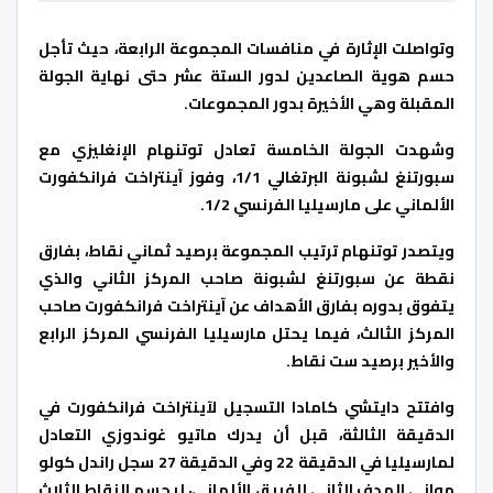
وتواصلت الإثارة في منافسات المجموعة الرابعة، حيث تأجل
حسم هوية الصاعدين لدور الستة عشر حتى نهاية الجولة
المقبلة وهي الأخيرة بدور المجموعات.
وشهدت الجولة الخامسة تعادل توتنهام الإنغليزي مع
سبورتنغ لشبونة البرتغالي 1/1، وفوز آينتراخت فرانكفورت
الألماني على مارسيليا الفرنسي 1/2.
ويتصدر توتنهام ترتيب المجموعة برصيد ثماني نقاط، بفارق
نقطة عن سبورتنغ لشبونة صاحب المركز الثاني والذي
يتفوق بدوره بفارق الأهداف عن آينتراخت فرانكفورت صاحب
المركز الثالث، فيما يحتل مارسيليا الفرنسي المركز الرابع
والأخير برصيد ست نقاط.
وافتتح دايتشي كامادا التسجيل لآينتراخت فرانكفورت في
الدقيقة الثالثة، قبل أن يدرك ماتيو غوندوزي التعادل
لمارسيليا في الدقيقة 22 وفي الدقيقة 27 سجل راندل كولو
مواني الهدف الثاني للفريق الألماني، ليحسم النقاط الثلاث