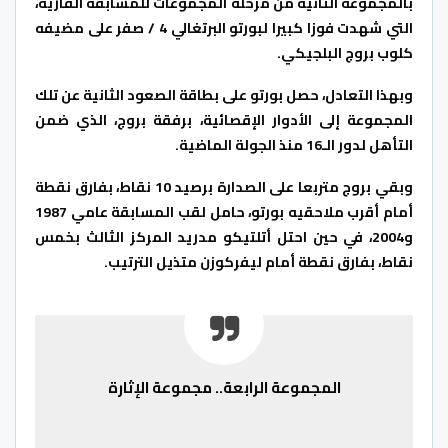
بالمجموعة الثانية من مرحلة المجموعات للمسابقة القارية،
التي شهدت فوزا كبيرا لبورتو البرتغالي 4 / صفر على مضيفه
كلوب بروج البلجيكي.
وبهذا التعادل، حصل بورتو على بطاقة الصعود الثانية عن تلك
المجموعة إلى الأدوار الإقصائية، برفقة بروج، الذي ضمن
التأهل لدور الـ16 منذ الجولة الماضية.
وبقي بروج متربعا على الصدارة برصيد 10 نقاط، بفارق نقطة
أمام أقرب ملاحقيه بورتو، حامل لقب المسابقة عامي 1987
و2004، في حين احتل أتلتيكو مدريد المركز الثالث بخمس
نقاط، بفارق نقطة أمام ليفركوزن متذيل الترتيب.
المجموعة الرابعة.. مجموعة الإثارة