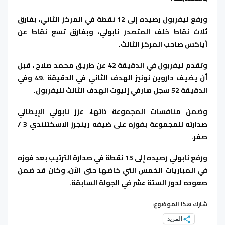
ورفع ليفربول رصيده إلى 12 نقطة في المركز الثاني، بفارق
ثلاث نقاط خلف المتصدر نابولي، وبفارق تسع نقاط عن
أياكس صاحب المركز الثالث.
وتقدم ليفربول في الدقيقة 42 عن طريق محمد صلاح ، قبل
أن يضيف داروين نونيز الهدف الثاني في الدقيقة .49 وفي
الدقيقة 52 سجل هارفي إليوت الهدف الثالث لليفربول.
وضمن منافسات المجموعة ذاتها، عزز نابولي الإيطالي
صدارته للمجموعة بفوزه على ضيفه رينجرز الاسكتلندي 3 /
صفر.
ورفع نابولي رصيده إلى 15 نقطة في صدارة الترتيب بعد فوزه
في المباريات الخمس التي خاضها حتى الآن، وكان قد ضمن
صعوده لدور الستة عشر في الجولة السابقة.
شارك هذا الموضوع:
المزيد