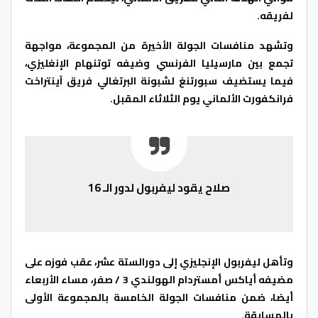
لفريقه.
وتشهد منافسات الجولة الأخيرة من المجموعة، مواجهة
تجمع بين مارسيليا الفرنسي وضيفه توتنهام الإنغليزي،
فيما يستضيف سبورتنغ لشبونة البرتغالي فريق آينتراخت
فرانكفورت الألماني يوم الثلاثاء المقبل.
صلاح يقود ليفربول لدور الـ 16
وتأهل ليفربول الإنجليزي إلى دورالستة عشر، عقب فوزه على
مضيفه أياكس أمستردام الهولندي 3 / صفر، مساء الأربعاء
أيضا، ضمن منافسات الجولة الخامسة بالمجموعة الأولى
بالمسابقة.