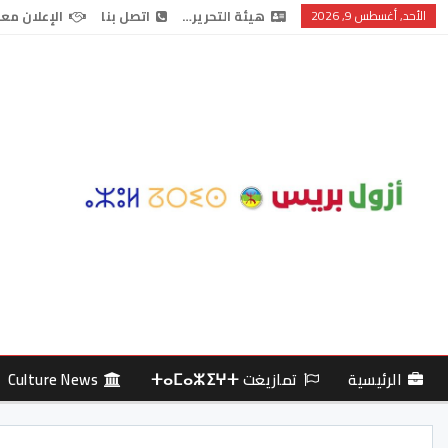
الأحد, أغسطس 9, 2026
هيئة التحرير…
اتصل بنا
الإعلان معن
الرئيسية
تمازيغت ⵜⴰⵎⴰⵣⵉⵖⵜ
Culture News