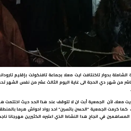
الشاملة بدوار تاكنتافت ايت معلا بجماعة تافنكولت بإقليم تارودان
عاشر من شهر دي الحجة الى غاية اليوم الثالث عشر من نفس الشهر تح
ت معلا، لأن الجمعية أبت ان لا تتوقف عند هذا الحد حيث اختتمت هذ
كما كرمت الجمعية “الحسن بائسين” احد رواد احواش هرما بالمنطق
مساهمين في انجاح هدا النشاط الذي اعتبره الكثيرين مهرجانا ناجح