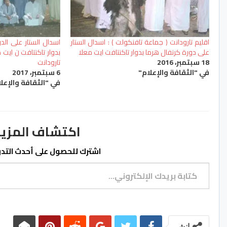
اقليم تارودانت ( جماعة تافنكولت ) : اسدال الستار
اسدال الستار على الد
على دورة كرنفال هرما بدوار تاكنتافت ايت معلا
بدوار تاكنتافت ن ايت
18 سبتمبر، 2016
تارودانت
في "الثقافة والإعلام"
6 سبتمبر، 2017
في "الثقافة والإعل
اكتشاف المزيد من ss.ma
اشترك للحصول على أحدث التدوي
كتابة بريدك الإلكتروني...
انشر