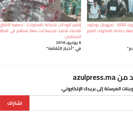
ورة الثالثة لمهرجان بوجلود
إقليم تارودانت (جماعة تافنكولت) : جمعية الآفاق
 معلا جماعة تافنكولت اقليم
لقدماء تلاميذ مدرسة ايت معلا تساهم في افطار
المحتاجين
6 يونيو، 2016
ام"
في "أخبار الثقافة"
azulpre
نات المرسلة إلى بريدك الإلكتروني.
اشتراك