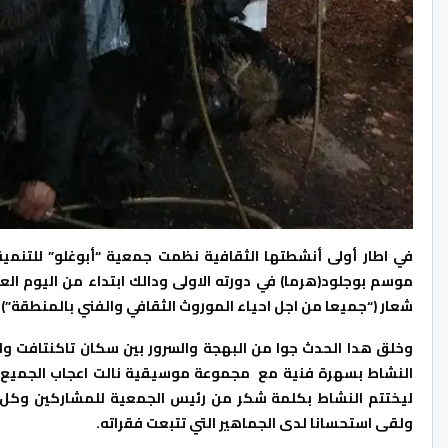
في اطار أولى أنشطتها الثقافية نظمت جمعية “أبوغلو” للتنمية 
موسم بوجلود(هرما) في دورته الاولى ودالك ابتداء من اليوم ال
شعار (“جميعا من اجل احياء الموروث الثقافي والفني بالمنطقة”).
وخلق هدا الحدث جوا من البهجة والسرور بين سكان تاكنتافت واي
النشاط بسهرة فنية مع مجموعة موسيقية نالت اعجاب الجميع، 
ليختتم النشاط بكلمة شكر من رئيس الجمعية للمشاركين وكل ال
ولقى استحسانا لدى الجماهير التي تتبعت فقراته.