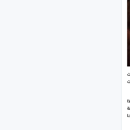
ت
ت
ا
ة
ا