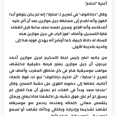
أغنية “لحلام”.
وقال “دراكانوف” في تصريح لـ”منارة”، إنه لم يكن يتوقع أبدا
الفوز، وأنه تقدم إلى مسابقة جيل موازين، بعد أن ألح عليه
أصدقاءه، وأنه اقتنع وسجل نفسه نصف ساعة قبل انقضاء
فترة التسجيل، وأضاف “فوز الراب في جيل موازين هذه
السنة، له دلالة كبيرة، كما أوضح أنه يهدي فوزه هذا إلى
والديه بالدرجة الأولى.
من جانبه اعتبر رئيس لجنة التحكيم لجيل موازين أحمد
عيدون، أن جيل موازين يعتبر فرصة حقيقية لاكتشاف
مواهب موسيقية هام في كل مناطق المغرب، وأضاف في
تصريح لـ”منارة”، “أن اختيار دراكانوف” تبع نت قوة كلمات
أغانيه، غضافة إلى حضوره القوي على خشبة المسرح، وقال
“عندما صعد وبدأ في الغناء، لم نصدق أن هذا الفتى لم
يسبق لخ أم غنى فوق خشبة، بل اكتشفنا فنانا يغني ويمثل
يتقمص معاني كلماته وهندما يندمج مع موسيقاه
تشاهد تشخيصا وإخراجا، وبالتالي وكأنك تشاهد أو تسمع
لموسيقى تصويرية في فيلم رائع”.