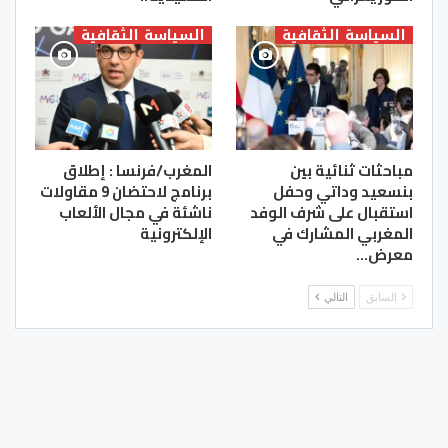
السياسة الثقافية
السياسة الثقافية
مباحثات ثنائية بين
المغرب/فرنسا : إطلاق
بنسعيد وداتي وحفل
برنامج لاحتضان 9 مقاولات
استقبال على شرف الوفد
ناشئة في مجال الألعاب
المغربي المشارك في
الإلكترونية
معرض…
السابق
التالي