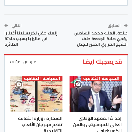
السابق
التالي
طنجة: الملك محمد السادس
إلغاء حفل لكريستينا أغيليرا
يؤدي صلاة الجمعة خلف
في ماليزيا بسبب حادثة
الشيخ الفزازي المثير للجدل
الطائرة
قد يعجبك ايضا
المزيد عن المؤلف
السياسة الثقافية
السياسة الثقافية
إحداث المعهد الوطني
السمارة : وزارة الثقافة
العالي للموسيقى والفن
تنظم مهرجان الألعاب
الكوريغرافي
التقليدية..