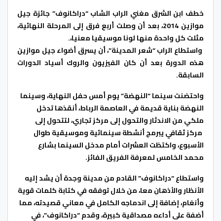
خطف ابن الشرق مغني الراب الشاب “دراكانوف” جائزة جيل
موازين 2014، بعد أن وصلت أربع فرق إلى المرحلة النهائية،
مثلت كل واحدة منها لونا موسيقيا معنيا،.
واستطاع الراب “شعر المدينة”، أن يسرق أضواء جيل موازين
هذه الدورة بعد أن كان الفيزيون والروك أسياد الدورات
السابقة.
واحتضنت سينما “النهضة” يوم أمس حفل النهاية، وسينما
النهضة بناية قديمة في العاصمة الرباط، أنقذها تدخل
ملكي من الاندثار والتحول إلى مركز تجاري، لتتحول إلى
مركز ثقافي يبرمج أنشطة سينمائية وموسيقية طوال
الأسبوع، واكتظت العشرات أمام مدخل السينما بشارع
محمد الخامس لمعرفة الفريق الفائز.
واستطاع “دراكانوف” القادم من مدينة وجدة أن يشد إليه
الأنظار والأذهان معا، من خلال توفقه في كتابة كلمات قوية
وأنغام، إضافة إلى اندماجه الكامل في معاني قصيدته، مما
أضفة على أداءه مصداقية كبيرة، وقدم “دراكانوف”، في