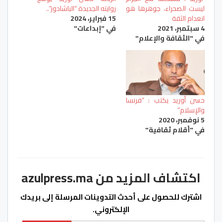
ليست الصحراء، جوهرها هو
روايته الجديدة “الباشادور”..
انعدام الثقة
15 فبراير، 2024
4 سبتمبر، 2021
في "إبداعات"
في "الثقافة والإعلام"
حسن أوريد يكتب : “فرنسا
والإسلام”
5 نوفمبر، 2020
في "أقلام ثقافية"
اكتشاف المزيد من azulpress.ma
اشترك للحصول على أحدث التدوينات المرسلة إلى بريدك
الإلكتروني.
كتابة بريدك الإلكتروني...