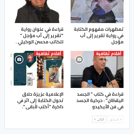
تمظهرات مفهوم الكتابة
قراءة في عنوان رواية
في رواية تقرير إلى أب
“تقرير إلى أب مؤجل ”
مؤجل
للكاتب محسن الوكيلي .
أقلام ثقافية
أقلام ثقافية
قراءة في كتاب ” الجسد
الإعلامية عزيزة حلاق
اليقظان” : حركية الجسد
تحول الكتابة إلى اثر في
في فن الأيكيدو
ذاكرة “أكتب لأبقى “.
السابق
التالي