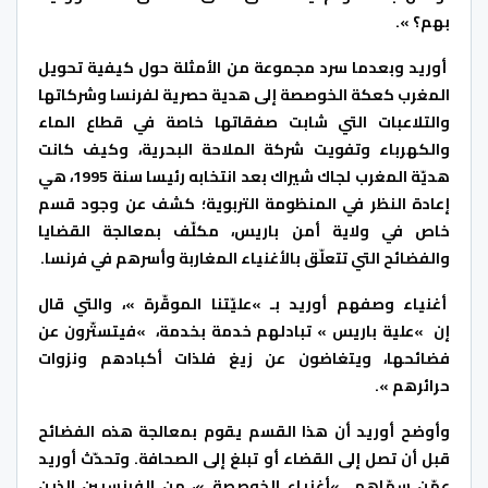
بهم؟ ».
أوريد وبعدما سرد مجموعة من الأمثلة حول كيفية تحويل
المغرب كعكة الخوصصة إلى هدية حصرية لفرنسا وشركاتها
والتلاعبات التي شابت صفقاتها خاصة في قطاع الماء
والكهرباء وتفويت شركة الملاحة البحرية، وكيف كانت
هديّة المغرب لجاك شيراك بعد انتخابه رئيسا سنة 1995، هي
إعادة النظر في المنظومة التربوية؛ كشف عن وجود قسم
خاص في ولاية أمن باريس، مكلّف بمعالجة القضايا
والفضائح التي تتعلّق بالأغنياء المغاربة وأسرهم في فرنسا.
أغنياء وصفهم أوريد بـ »عليّتنا الموقّرة »، والتي قال
إن »علية باريس » تبادلهم خدمة بخدمة، »فيتستّرون عن
فضائحها، ويتغاضون عن زيغ فلذات أكبادهم ونزوات
حرائرهم ».
وأوضح أوريد أن هذا القسم يقوم بمعالجة هذه الفضائح
قبل أن تصل إلى القضاء أو تبلغ إلى الصحافة. وتحدّث أوريد
عمّن سمّاهم »أغنياء الخوصصة »، من الفرنسيين الذين