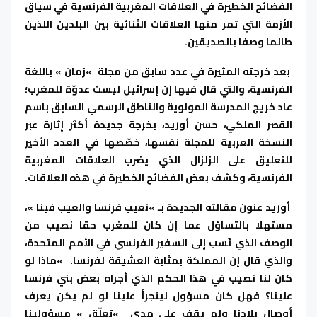
الفضائح الخطيرة في العلاقات المغربية الفرنسية في سياق
الأزمة التي تمر منها العلاقات الثنائية بين البلدين اللذين
طالما وصفا بالصديقين.
بعد خرجته المثيرة في عدد سابق من مجلة »زمان » باللغة
الفرنسية، والتي قال فيها إن إسرائيل ليست عدوّة للمغرب؛
عاد خريج المدرسة المولوية والناطق الرسمي السابق باسم
القصر الملكي، حسن أوريد، بخرجة جديدة أكثر إثارة عبر
النسخة العربية للمجلة نفسها، خصّصها في العدد الأخير
للتعليق على الزلزال الذي يضرب العلاقات المغربية
الفرنسية، وكشف بعض الفضائح الخطيرة في هذه العلاقات.
أوريد عنون مقالته الجديدة بـ »نعيب فرنسا والعيب فينا »،
مستهلا بالتساؤل عما إن كان للمغرب حقا نصيب من
الوصف الذي نُسب إلى السفير الفرنسي في الأمم المتحدة،
والذي قال إن المملكة بمثابة العشيقة لفرنسا. »ماذا لو
كان لنا نصيب في هذا الحكم الذي أجراه بعض بني فرنسا
علينا؟ فهل كان مسؤول ليتجرأ علينا لو لم يكن يعرف
أوصال بلادنا ولم يقف على مدى »تعلّق » مسؤولينا