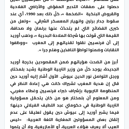
حصلوا على صفقات التدبير المفوّض والأراضي الفلاحية
والقروض البنكية »الضخمة »، كلّ ذلك بعد 1990، أي عند
سقوط جدار برلين وانهيار المعسكر الشرقي، »ولعل من
كبرى الفضائح التي لم يتحدّث عنها برلمان ولا صحافة،
القيمة التي فُوتت بها شركة الملاحة البحرية »، وذهب أوريد
إلى أن فرنسيين نقلوا تقنياتهم إلى المغرب »ووظفوا
النقابات وضمنوا تواطؤ النافذين وهلم جرا ».
أبرز من اتضحت هوّياتهم ضمن المقصودين بخرجة أوريد
الجديدة، يوجد كلّ من وزير التربية الوطنية رشيد بلمختار،
ورجل التواصل نور الدين عيوش. الأول أشار إليه أوريد حين
قال إن هدية المغرب لشيراك كانت هي إعادة النظر في
المنظومة التربوية بإشراف خبراء فرنسيين وغطاء مغربي،
ومن المعلوم أن بلمختار هو من كان يتحمّل مسؤولية
التربية الوطنية في حكومتي عبد اللطيف الفيلالي حينها؛
فيما يشير أوريد إلى عيوش حين يقول تعليقا على عدم
إتقان بعض المسؤولين المغاربة اللغة العربية: »ليس
العيب ألا يعرف هؤلاء العربية، أو الأمازيغية، ولا أن يلموا