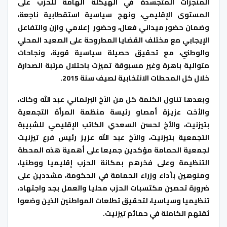
المنجزات المتجسدة في ال
هيكلة الهامة للحزب على
المستوى الإقليمي، ونهج سياسية استقطابية ناجعة،
وضمان حضور ميداني فعال، وحضور إعلامي وازن والتفاعل
الإيجابي مع مختلف القضايا المطروحة على الصعيد المحلي
والوطني، مع تحقيق حصيلة سياسية قوية، ونجاحات
متوالية باهرة وغير مسبوقة تميزت باحتلال مرتبة الصدارة
خلال كل المحطات الانتخابية لصيف سنة 2015.
وبعدها تناول الكلمة كل من الأخ البرلماني عبد الله وكاك،
والأخت عزيزة أمصاو رئيسة منظمة المرأة التجمعية
بتيزنيت، والأخ لحسن السعدي الكاتب الإقليمي للشبيبة
التجمعية بتيزنيت، والأخ عبد الله عزيز رئيس فرع تيزنيت
لجمعية الحمامة مؤكدين جميعا على أهمية هذه المحطة
التنظيمة وعلى فخرهم بمكانة الحزب إقليميا ووطنيا،
ومنوهين بأداء وزراء الحمامة في الحكومة، مشددين على
ضرورة تحصين مكتسبات الحزب محليا والعمل بجد واجتهاد،
تنظيميا وسياسيا، لتحقيق تطلعات المواطنين الذين وضعوا
ثقتهم الكاملة في حمائم تيزنيت.