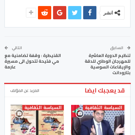
انشر
السابق
التالي
تنظيم الدورة العاشرة
القنيطرة : وقفة تضامنية مع
للمهرجان الوطني للدقة
مي فتيحة تتحول الى مسيرة
والإيقاعات السوسية
عارمة
بتارودانت
قد يعجبك ايضا
المزيد عن المؤلف
السياسة الثقافية
السياسة الثقافية