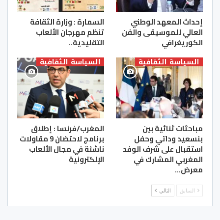
إحداث المعهد الوطني
السمارة : وزارة الثقافة
العالي للموسيقى والفن
تنظم مهرجان الألعاب
الكوريغرافي
التقليدية..
السياسة الثقافية
السياسة الثقافية
مباحثات ثنائية بين
المغرب/فرنسا : إطلاق
بنسعيد وداتي وحفل
برنامج لاحتضان 9 مقاولات
استقبال على شرف الوفد
ناشئة في مجال الألعاب
المغربي المشارك في
الإلكترونية
معرض…
السابق
التالي