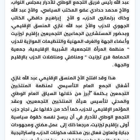
عبد الله رئيس فريق التجمع الوطني للأحرار بمجلس النواب،
والأخ محمد حدادي عضو المكتب السياسي، والأخ عبد الله
وكاك برلمانيي الحزب، و الأخ إبراهيم حافظي الكاتب
الجهوي للحزب والأخ عبد الله غازي المنسق الإقليمي،
وبحضور المستشارين الجماعيين التجميعين بإقليم تيزنيت
وأعضاء الجهة والغرف المهنية والتنظيمات الموازية للحزب
” منظمة المرأة التجمعية، الشبيبة الإقليمية، جمعية
الحمامة فرع تيزنيت ” ومناضلي ومناضلات الحزب بالإقليم
والجهة
.
هذا وقد افتتح الأخ المنسق الإقليمي عبد الله غازي
أشغال الجمع العام التأسيسي لمنظمة المنتخبين
التجمعين بـكلمة
ّأبرز من خلالها السياق العام الوطني
والمحلي لتأسيس هيأة المنتخبين التجمعيين، وعقد
المؤتمر الإقليمي للحزب، كما أكد من خلالها على
نجاح
حزب
التجمع الوطني للأحرار في أن يرسخ نفسه كقوة سياسية
أولى بإقليم تيزنيت، مرجعا ذلك إلى عمل مضني ومجهودات
جبارة وتعاون فعال بين مختلف مكونات الحزب، واستراتيجية