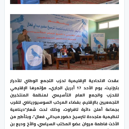
عقدت الاتحادية الإقليمية لحزب التجمع الوطني للأحرار
بتيزنيت، يوم الأحد 17 أبريل الجاري،، مؤتمرها الإقليمي
لللحزب والجمع العام التأسيسي لمنظمة المنتخبين
التجمعيين بالإقليم، بفضاء المركب السوسيورياضي للقرب
بجماعة أملن دائرة تافراوت، وذلك تحت شعار”دينامية
تنظيمية متجددة لترسيخ حضور ميداني فعال”، وبتأطير من
الأخت فاطمة مروان عضو المكتب السياسي، والأخ وديع بن