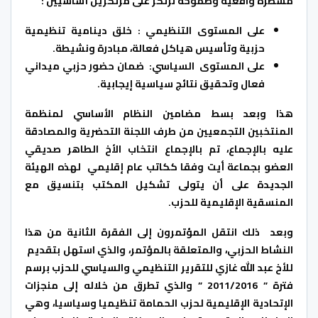
مسطرة واقعية وطموحة ترتكز على مرتكزين أساسيين :
على المستوى التنظيمي : خلق دينامية تنظيمية
حزبية وتأسيس هياكل فعالة، مبادرة ونشيطة.
على المستوى السياسي: ضمان حضور حزبي ميداني
فعال وتحقيق نتائج سياسية إيجابية.
هذا وبعد بسط مضامين النظام الأساسي لمنظمة
المنتخبين التجمعيين من طرف اللجنة التحضرية والمصادقة
عليه بالإجماع، تم بالإجماع انتخاب الأخ الطاهر صديقي
العضو بجماعة أيت وفقا ككاتب عام إقليمي لهذه الهيئة
الجديدة على أن يتولى تشكيل المكتب بتنسيق مع
المنسقية الإقليمية للحزب.
وبعد ذلك انتقل المؤتمرون إلى الفقرة الثانية من هذا
النشاط الحزبي، والمتعلقة بالمؤتمر، والذي استهل بتقديم
للأخ عبد الله غازي للتقرير التنظيمي والسياسي للحزب برسم
فترة ” 2011/2016 ” والذي تطرق من خلاله إلى منجزات
الإتحادية الإقليمية لحزب الحمامة تنظيميا وسياسيا، وهي