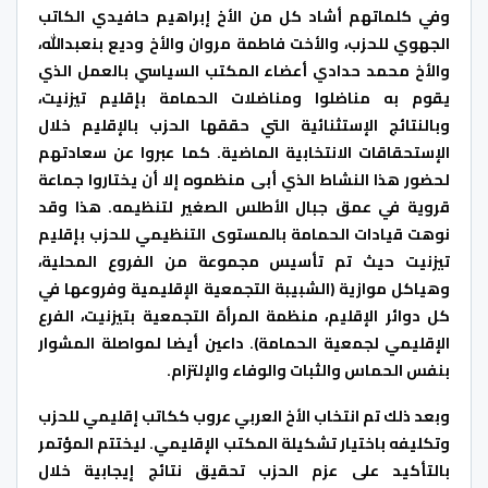
وفي كلماتهم أشاد كل من الأخ إبراهيم حافيدي الكاتب
الجهوي للحزب، والأخت فاطمة مروان والأخ وديع بنعبدالله،
والأخ محمد حدادي أعضاء المكتب السياسي بالعمل الذي
يقوم به مناضلوا ومناضلات الحمامة بإقليم تيزنيت،
وبالنتائج الإستثنائية التي حققها الحزب بالإقليم خلال
الإستحقاقات الانتخابية الماضية. كما عبروا عن سعادتهم
لحضور هذا النشاط الذي أبى منظموه إلا أن يختاروا جماعة
قروية في عمق جبال الأطلس الصغير لتنظيمه. هذا وقد
نوهت قيادات الحمامة بالمستوى التنظيمي للحزب بإقليم
تيزنيت
حيث تم تأسيس مجموعة من الفروع المحلية،
وهياكل موازية (الشبيبة التجمعية الإقليمية وفروعها في
كل دوائر الإقليم، منظمة المرأة التجمعية بتيزنيت، الفرع
الإقليمي لجمعية الحمامة). داعين أيضا لمواصلة المشوار
بنفس الحماس والثبات والوفاء والإلتزام.
وبعد ذلك تم انتخاب الأخ العربي عروب ككاتب إقليمي للحزب
وتكليفه باختيار تشكيلة المكتب الإقليمي
.
ليختتم المؤتمر
بالتأكيد على عزم الحزب تحقيق نتائج إيجابية خلال