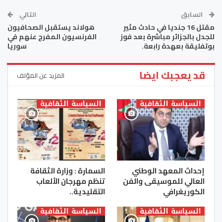
السابق
التالي
مقتل 16 جنديا في حادث مثير
هولاند يستقبل الصحافيون
للجدل بالجزائر مباشرة بعد فوز
الفرنسيون المفرج عنهم في
بوتفليقة بعهدة رابعة.
سوريا
قد يعجبك ايضا
المزيد عن المؤلف
السياسة الثقافية
السياسة الثقافية
إحداث المعهد الوطني
السمارة : وزارة الثقافة
العالي للموسيقى والفن
تنظم مهرجان الألعاب
الكوريغرافي
التقليدية..
السياسة الثقافية
السياسة الثقافية