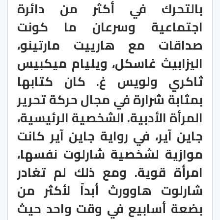
بالتحرك في أكثر من دائرة
اجتماعية وسرعان ما كونت
صداقات مع هارييت مارتينو،
اليزابيث غاسكل، ويليام ميكبيس
ثاكري ولويس غ. كان كتابها
بمثابة شرارة في مجال حركة تحرير
المرأة الأدبية. الشخصية الرئيسية،
جاين آير، في رواية جاين آير كانت
موازية لشخصية شارلوت نفسها،
امرأة قوية. ومع ذلك لم تغادر
شارلوت هاوورث أبداً لأكثر من
بضعة أسابيع في وقت واحد حيث