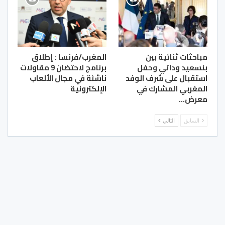
مباحثات ثنائية بين
المغرب/فرنسا : إطلاق
بنسعيد وداتي وحفل
برنامج لاحتضان 9 مقاولات
استقبال على شرف الوفد
ناشئة في مجال الألعاب
المغربي المشارك في
الإلكترونية
معرض…
السابق
التالي