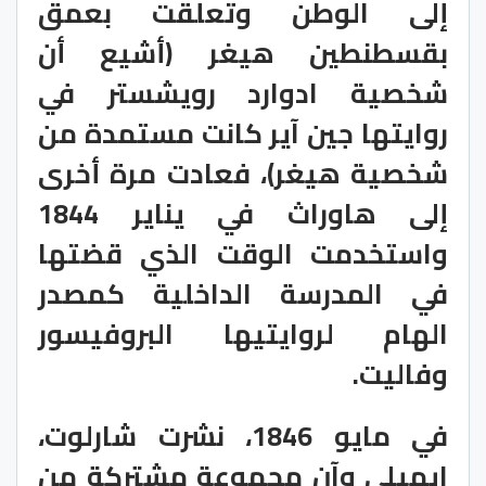
إلى الوطن وتعلقت بعمق
بقسطنطين هيغر (أشيع أن
شخصية ادوارد رويشستر في
روايتها جين آير كانت مستمدة من
شخصية هيغر)، فعادت مرة أخرى
إلى هاوراث في يناير 1844
واستخدمت الوقت الذي قضتها
في المدرسة الداخلية كمصدر
الهام لروايتيها البروفيسور
وفاليت.
في مايو 1846، نشرت شارلوت،
ايميلي وآن مجموعة مشتركة من