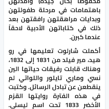
محفوظاً بحال جيدة) وأمدتهن
باهتمامات في مرحلة طفولتهن
وبدايات مراهقتهن رافقتهن بعد
ذلك في كتاباتهن الأدبية لاحقاً
عندما كبرن.
أكملت شارلوت تعليمها في رو
هيد، مير فيلد من 1831 إلى 1832،
وهناك قابلت رفيقات حياتها الين
نسي وماري تايلور واللواتي لم
ينقطعن عن تبادل الرسائل. وكتبت
في هذه الفترة روايتها القزم
الأخضر 1833 تحت اسم ليسلي.