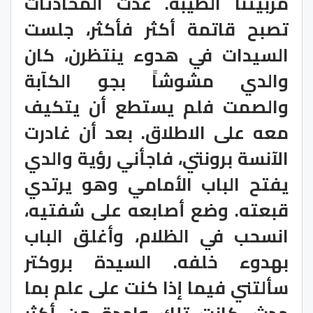
مربيتنا الطيبة. غدت المحادثات
تصبح قاتمة أكثر فأكثر، جلست
السيدات في هدوء ينتظرن، كان
والدي مشوشاً بجو الكآبة
والصمت فلم يستطع أن يتكيف
معه على الاطلاق. بعد أن غادرت
الآنسة برونتي، فاجأني رؤية والدي
يفتح الباب الأمامي وهو يرتدي
قبعته. وضع أصابعه على شفتيه،
انسحب في الظلام، وأغلق الباب
بهدوء خلفه. السيدة بروكتر
سألتني فيما إذا كنت على علم بما