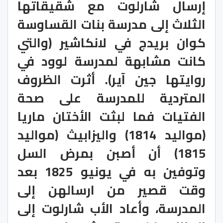
إرسال شارلوت مع شقيقاتها
الثلاث إلى مدرسة بنات القساوسة
كوان بريدج في لانكاشير (والتي
كانت مشابهة لمدرسة لوود في
روايتها جين آير). أثرت الظروف
المتردية للمدرسة على صحة
الفتيات فما لبثت الأختان ماريا
(مواليد 1814) واليزابيث (مواليد
1815) أن أصبن بمرض السل
وتوفين به في يونيو 1825 بعد
وقت قصير من ارسالهن إلى
المدرسة، وأعاد الأب شارلوت إلى