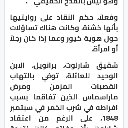
وهو ليس بالمدح الحقيقي ” .
وفعلاً، حكم النقاد على روايتيها
بأنها خشنة، وكانت هناك تساؤلات
حول هوية كيور وعما إذا كان رجلاً
أو امرأة.
شقيق شارلوت، برانويل، الابن
الوحيد للعائلة، توفي بالتهاب
القصبات المزمن ومرض
ماراسماس الذين تفاقما بسبب
افراطه في شرب الخمر في سبتمبر
1848، على الرغم من اعتقاد