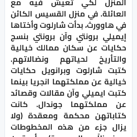
المنزل لكي تعيش فيه مع
العائلة. في منزل القسيس الكائن
في هاوورث، بدأت شارلوت وأختاها
إيميلي برونتي وآن برونتي بنسج
حكايات عن سكان ممالك خيالية
والتأريخ لحياتهم ونضالاتهم.
كتبت شارلوت وبرانويل حكايات
خيالية عن مملكتهما انجريا بينما
كتبت ايميلي وآن مقالات وقصائد
عن مملكتهما جوندال. كانت
كتاباتهن محكمة ومعقدة (ولا
يزال جزء من هذه المخطوطات