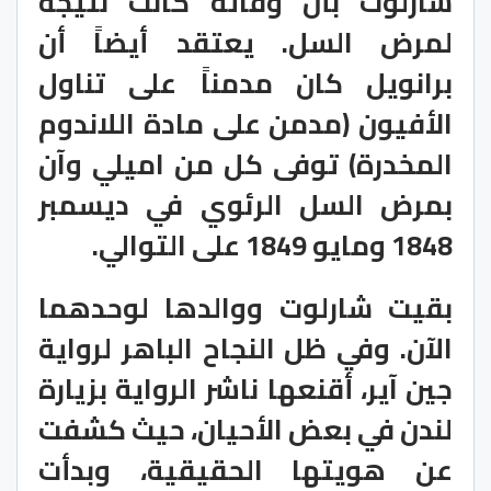
شارلوت بأن وفاته كانت نتيجة
لمرض السل. يعتقد أيضاً أن
برانويل كان مدمناً على تناول
الأفيون (مدمن على مادة اللاندوم
المخدرة) توفى كل من اميلي وآن
بمرض السل الرئوي في ديسمبر
1848 ومايو 1849 على التوالي.
بقيت شارلوت ووالدها لوحدهما
الآن. وفي ظل النجاح الباهر لرواية
جين آير، أقنعها ناشر الرواية بزيارة
لندن في بعض الأحيان، حيث كشفت
عن هويتها الحقيقية، وبدأت