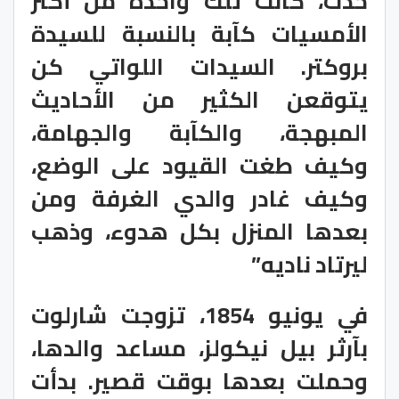
حدث، كانت تلك واحدة من أكثر
الأمسيات كآبة بالنسبة للسيدة
بروكتر. السيدات اللواتي كن
يتوقعن الكثير من الأحاديث
المبهجة، والكآبة والجهامة،
وكيف طغت القيود على الوضع،
وكيف غادر والدي الغرفة ومن
بعدها المنزل بكل هدوء، وذهب
ليرتاد ناديه”
في يونيو 1854، تزوجت شارلوت
بآرثر بيل نيكولز، مساعد والدها،
وحملت بعدها بوقت قصير. بدأت