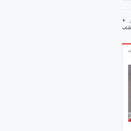
ي
 شاب
ف