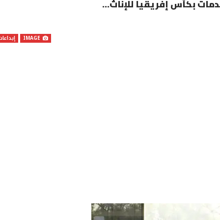
مات بكأس إفريقيا للإناث…
IMAGE
إبداعات