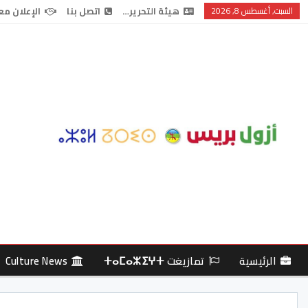
السبت, أغسطس 8, 2026
هيئة التحرير…
اتصل بنا
الإعلان مع
الرئيسية
تمازيغت ⵜⴰⵎⴰⵣⵉⵖⵜ
Culture News