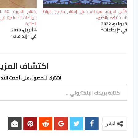
كأس افريقيا سيدات: حفل إفتتاح متميز بالرباط
إختت
لنسخة تعد بالكثير..
للرياضات الجماعية ف
3 يوليو، 2022
الطائرة.
في "إبداعات"
4 أبريل، 2019
في "إبداعات"
اكتشاف المزيد من ss.ma
اشترك للحصول على أحدث التدوي
كتابة بريدك الإلكتروني...
انشر