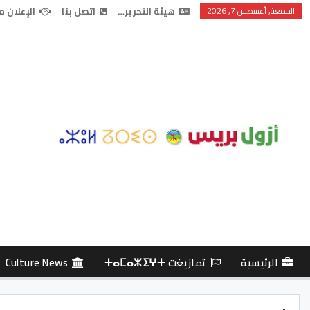
الجمعة, أغسطس 7, 2026
هيئة التحرير…
اتصل بنا
الإعلان م
الرئيسية
تمازيغت ⵜⴰⵎⴰⵣⵉⵖⵜ
Culture News