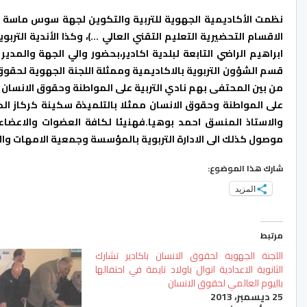
نظمت الأكاديمية الجهوية للتربية والتكوين لجهة سوس ماسة حفل 
ابراهيم الراضي التابعة لبلدية اكادير،بحضور والي الجهة والمد
قسم الشؤون التربوية بالاكاديمية وممثلة اللجنة الجهوية لحقوق 
من بين المحتفى بهم نادي التربية على المواطنة وحقوق الانسان بث
على المواطنة وحقوق الانسان ممثلا بالتلميذة سكينة كركاز الك
والاستاذ المنسق احمد بوهيا.فهنيئا لكافة العضوات والاعضاء 
موصول كذلك الى الادارة التربوية بالمؤسسة وجمعية الامهات والا
شارك هذا الموضوع:
المزيد
مرتبط
اللجنة الجهوية لحقوق الانسان باكادير تشارك
الثانوية الاعدادية انوال باولاد تايمة في احتفالها
باليوم العالمي لحقوق الانسان
25 ديسمبر، 2013