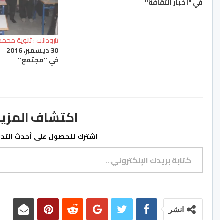
في "أخبار الثقافة"
تارودانت : ثانوية م
30 ديسمبر، 2016
في "مجتمع"
اكتشاف المزيد من ss.ma
اشترك للحصول على أحدث التدوي
كتابة بريدك الإلكتروني...
انشر