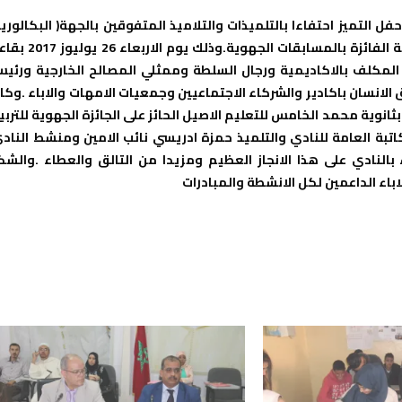
التميز احتفاءا بالتلميذات والتلاميذ المتفوقين بالجهة( البكالوريا
الاقسام التحضيرية التعليم التقني العالي …)، وكذا الأندية التربوية الفائزة بالمسابقات الجهوية.وذلك يو
ير المكلف بالاكاديمية ورجال السلطة وممثلي المصالح الخارجية ورئي
الانسان باكادير والشركاء الاجتماعيين وجمعيات الامهات والاباء .وكا
انوية محمد الخامس للتعليم الاصيل الحائز على الجائزة الجهوية للتربي
اتبة العامة للنادي والتلميذ حمزة ادريسي نائب الامين ومنشط الناد
بالنادي على هذا الانجاز العظيم ومزيدا من التالق والعطاء .والشك
باء الداعمين لكل الانشطة والمبادرات