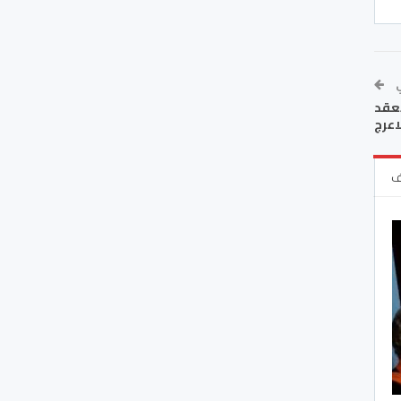
ي
يعقد
اعرج
ف