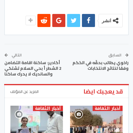
انشر
السابق
التالي
راخوي يطالب بحقّه في الحُكم
أكادير: ساكنة اقامة التضامن
وفقا لنتائج الانتخابات
2 الشطر أ بحي السلام تشتكي
والسانديك لا يحرك ساكنا
قد يعجبك ايضا
المزيد عن المؤلف
أخبار الثقافة
أخبار الثقافة