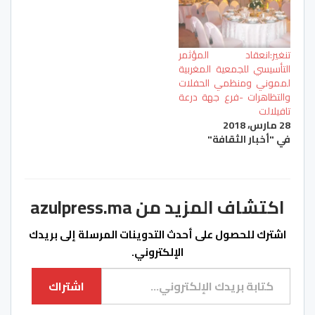
تنغير:انعقاد المؤثمر
التأسيسي للجمعية المغربية
لمموني ومنظمي الحفلات
والتظاهرات -فرع جهة درعة
تافيلالت
28 مارس، 2018
في "أخبار الثقافة"
اكتشاف المزيد من azulpress.ma
اشترك للحصول على أحدث التدوينات المرسلة إلى بريدك
الإلكتروني.
كتابة بريدك الإلكتروني...
اشتراك