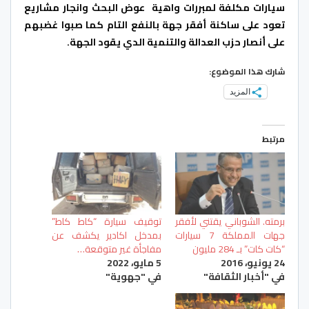
سيارات مكلفة لمبررات واهية عوض البحث وانجار مشاريع
تعود على ساكنة أفقر جهة بالنفع التام كما صبوا غضبهم
على أنصار حزب العدالة والتنمية الدي يقود الجهة.
شارك هذا الموضوع:
المزيد
مرتبط
برمته. الشوباني يقتني لأفقر
توقيف سيارة “كاط كاط”
جهات المملكة 7 سيارات
بمدخل اكادير يكشف عن
“كات كات” بـ 284 مليون
مفاجأة غير متوقعة…
24 يونيو، 2016
5 مايو، 2022
في "أخبار الثقافة"
في "جهوية"