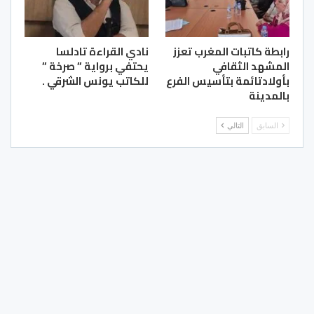
رابطة كاتبات المغرب تعزز
نادي القراءة تادلسا
المشهد الثقافي
يحتفي برواية ” صرخة ”
بأولادتائمة بتأسيس الفرع
للكاتب يونس الشرقي .
بالمدينة
السابق
التالي