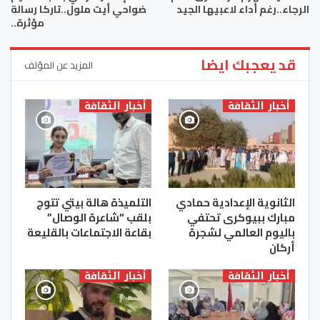
الرجاء..رغم أداء لاعبيها الجيد
ضواحي أيت ملول..تاركا رسالة
مؤثرة..
قد يعجبك ايضا
المزيد عن المؤلف
أخبار الثقافة
أخبار الثقافة
الثانوية الإعدادية حمادي
التلميذة هالة بيتي تتوج
مبارك ببيوكرى تحتفي
بلقب “شاعرة الوصال”
باليوم العالمي لشجرة
بقاعة الاجتماعات بالقليعة
أركان
أخبار الثقافة
أخبار الثقافة