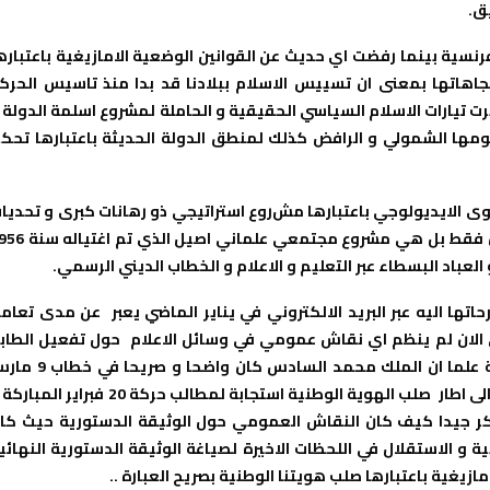
ق.
فرنسية بينما رفضت اي حديث عن القوانين الوضعية الامازيغية باعتباره
جاهاتها بمعنى ان تسييس الاسلام ببلادنا قد بدا منذ تاسيس الحرك
 سنة 1930 بشكل رمزي و تنظيري لكن بعد سنة 1956 ظهرت تيارات الاسلام السياسي الحقيقية و الحاملة لمشروع اسلمة الدولة
ها الشمولي و الرافض كذلك لمنطق الدولة الحديثة باعتبارها تحك
توى الايديولوجي باعتبارها مش
روع استراتيجي ذو رهانات كبرى و تحديا
جسام حيث ان الامازيغية بالنسبة لنا ليست لغة او ثقافة او فنون فقط بل هي مشروع مجتمعي 
لعباد البسطاء عبر التعليم و الاعلام و الخطاب الديني الرسمي.
تها اليه عبر البريد الالكتروني في يناير الماضي يعبر عن مدى تعام
ى الان لم ينظم اي نقاش عمومي في وسائل الاعلام حول تفعيل الطاب
الرسمي لهويتنا الام كأن الامازيغية ليست صلب الهوية الوطنية علما ان الملك محمد السادس كان وا
2011 حيث رفع الامازيغية من اطار مكون اساسي للهوية الوطنية الى اطار صلب الهوية الوطنية استجابة لمطالب حركة 20 فبراير
كر جيدا كيف كان النقاش العمومي حول الوثيقة الدستورية حيث كا
ة و الاستقلال في اللحظات الاخيرة لصياغة الوثيقة الدستورية النهائي