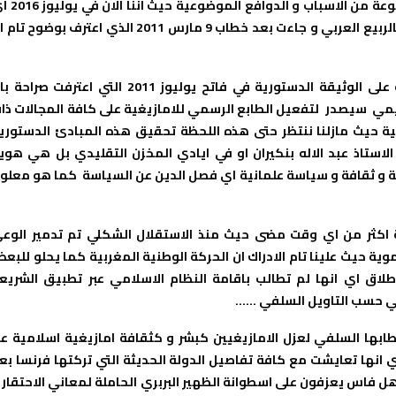
ان طرحي لهذا الموضوع الجوهري في هذا التوقيت بالذات له مجموعة من الاس
في فترة نهاية مهام الحكومة الحالية التي جاءت بعد ما يسمى بالربيع العربي و جاءت بعد خطاب 9 مارس 2011 الذي اعترف بوضوح
و جاءت هذه الحكومة الفاشلة بكل المقاييس بعد المصادقة على الوثيقة الدستورية في فاتح يوليوز 2011 التي اعترفت صر
يمي سيصدر لتفعيل الطابع الرسمي للامازيغية على كافة المجالات ذا
بية حيث مازلنا ننتظر حتى هذه اللحظة تحقيق هذه المبادئ الدستوري
استاذ عبد الاله بنكيران او في ايادي المخزن التقليدي بل هي هوي
غة و ثقافة و سياسة علمانية اي فصل الدين عن السياسة كما هو معلو
اكثر من اي وقت مضى حيث منذ الاستقلال الشكلي تم تدمير الوع
ية حيث علينا تام الادراك ان الحركة الوطنية المغربية كما يحلو للبع
ق اي انها لم تطالب باقامة النظام الاسلامي عبر تطبيق الشريع
امي حسب التاويل السلفي ……
بها السلفي لعزل الامازيغيين كبشر و كثقافة امازيغية اسلامية ع
 و عن السلطة الدينية منذ سنة 1956 الى الان اي انها تعايشت مع كافة تفاصيل الدولة الحديثة التي تركتها فرنسا ب
ل فاس يعزفون على اسطوانة الظهير البربري الحاملة لمعاني الاحتقار 