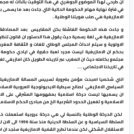
الامازيغية هي صلب هويتنا الوطنية..
الامازيغية هي لغة رسمية حيث يقول هذا الدستور ان قانون تنظ
الاولوية و سيتم احداث المجلس الوطني للغات و الثقافة المغر
بحكم ان الامازيغية ليست مجرد لعبة حقيرة في ايادي حكومة ال
مجتمع بكامله حيث ان المغرب عبر تاريخه الطويل كان امازيغي ل
في تاريخنا الاجتماعي ….
انني شخصيا اصبحت مؤمن بضرورة تسييس المسالة الامازيغية 
السياسي الامازيغي لصالح سيطرة الايديولوجية العروبية الاسلامو
ان يسميها ليست حركة اسلامية بمفهومها المشرقي على الاطلا
الاسلامية و تفعيل الحدود الشرعية الخ من مبادئ الحكم الاسل
لكن الحركة الوطنية بالنسبة لي هي حركة عروبية استعملت خطا
السلطة السياسية
الاستقلال الشكلي لكن عندما تطرح القضية الامازيغية ستجد ان اه