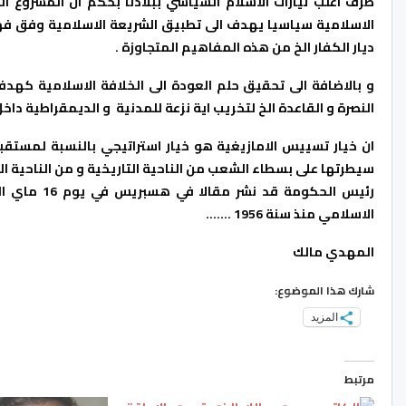
طرف اغلب تيارات الاسلام السياسي ببلادنا بحكم ان المشرو
الاسلامية سياسيا يهدف الى تطبيق الشريعة الاسلامية وفق فهم 
ديار الكفار الخ من هذه المفاهيم المتجاوزة .
و بالاضافة الى تحقيق حلم العودة الى الخلافة الاسلامية كه
النصرة و القاعدة الخ لتخريب اية نزعة للمدنية و الديمقراطية داخ
ان خيار تسييس الامازيغية هو خيار استراتيجي بالنسبة لمستقب
سيطرتها على بسطاء الشعب من الناحية التاريخية و من الناحية ال
رئيس الحكوم
الاسلامي منذ سنة 1956 …….
المهدي مالك
شارك هذا الموضوع:
المزيد
مرتبط