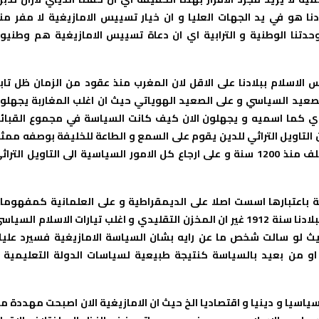
ادنا هو في يد الجهات العليا و ان خيار تسييس الامازيغية لا مفر من
وحدتنا الوطنية و الترابية اي ان دعاة تسييس الامازيغية هم وطنيو
لاسلام ببلادنا على الاقل لان المغرب منذ عقود من الزمان ظل تاب
الصعيد السياسي و على الصعيد الهوياتي حيث ان اغلب المغاربة يجهلو
وي كما اسميه و يجهلون الان كيف كانت السياسة في مجموع القبائ
 التاويل التراثي للدين يقوم على السمع و الطاعة للخليفة بوصفه ممث
ارادة الله في الارض و على نظام ملك اليمين كما فسره ائمة السلف منذ 1200 سنة و على ارجاع كل الامور السياسية الى التاويل التر
ية باعتبارها اسست اصلا على الديمقراطية و على العلمانية كمفهوما
اصيلان داخل المجتمع الامازيغي قبل دخول الاستعمار الفرنسي لبلادنا سنة 1912 غير ان المخزن التقليدي و اغلب تيارات الاسلام السي
يث لو سالت شخص ما عن رايه بشان السياسة الامازيغية فسيرد علي
او من بعيد بالسياسة كنتيجة طبيعية لسياسات الدولة التعليمية 
 تسييس الاسلام ببلادنا قد أدى الى تدمير الامازيغية منذ 1930 سياسيا و دينيا و اقتصاديا الخ حيث ان الامازيغية الان اصبحت مهددة 