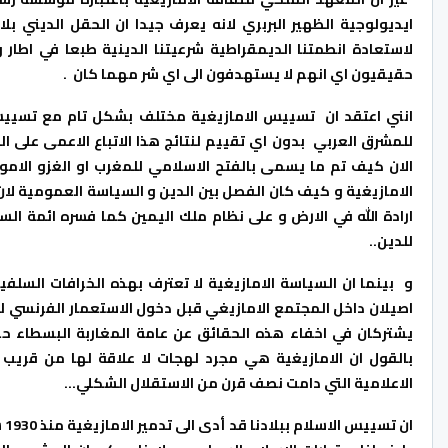
ايديولوجية الظهير البربري لانه يعرف جيدا ان الحقل الديني بل
لاستعادة انطمتنا الديمقراطية شرعيتنا الدينية طبعا في اطار 
حقيقيون اي انهم لا يستهدفون الى اي شر مهما كان .
انني اعتقد ان تسييس الامازيغية مختلف بشكل تام مع تسييس ا
للمشرق العربي بدون اي تقييم لنتائج هذا الاتباع الاعمى على 
الان كيف تم ما يسمى بالفتح الاسلامي للمغرب او الغزو الام
الامازيغية و كيف كان الفصل بين الدين و السياسة العمومية لان
للدين..
و بينما ان السياسة الامازيغية لا تعترف بهذه الخرافات السلف
يشتركان في اخفاء هذه الحقائق عن عامة المغاربة البسطاء ح
بالقول ان الامازيغية هي مجرد لهجات لا علاقة لها من قريب 
الاعلامية التي دامت نصف قرن من الاستقلال الشكلي…
ان