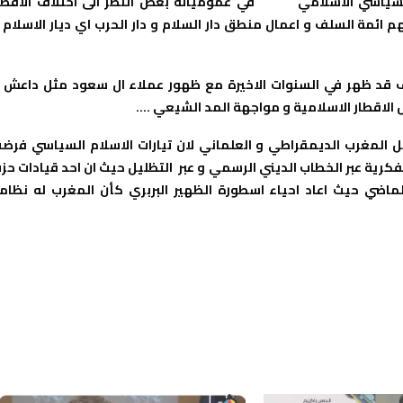
ع السياسي الاسلامي في عمومياته بغض النظر الى اختلاف الاقطا
ائمة السلف و اعمال منطق دار السلام و دار الحرب اي ديار الاسلام 
دف قد ظهر في السنوات الاخيرة مع ظهور عملاء ال سعود مثل داعش 
ل الاقطار الاسلامية و مواجهة المد الشيعي ….
ل المغرب الديمقراطي و العلماني لان تيارات الاسلام السياسي فرض
فكرية عبر الخطاب الديني الرسمي و عبر التظليل حيث ان احد قيادات حز
ة قد نشر مقالا في هسبريس في يوم 16 ماي الماضي حيث اعاد احياء اسطورة الظهير البربري كأن المغرب له نظا