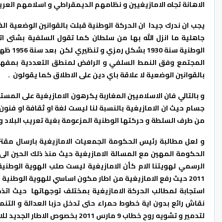
الاهانة تجاه الامازيغيين و نظامهم الديمقراطي و اسلامهم العري
يجب ان ندرك جيدا ان الحركة الوطنية قبلت بالقوانين الوضعية ال
جاهلية ما انزل الله بها من سلطان كما تقول السلفية بشتى ات
الوطنية
المجتمع وفق النمط السلفي و الرافض لمنطق التعددية بمفهوم
بالقوانين الوضعية لا علاقة باي دين على الاطلاق كما يقولون .
و بالتالي فان الاسلاميين المغاربة يكرهون الامازيغية على المس
من طرف السلطة و حركتها الوطنية المزعومة بغية تعريب البلاد و ا
و لعل مطالبة رئيس الحكومة الجمعيات الامازيغية بارسال مقترحا
الحكومة المهين مع المسالة الامازيغية حيث منذ ذلك الحين ال
استجابة لمطالب الحركة الامازيغية بمختلف توجهاتها حيث اتذ
نقاش رائع بدون اية خطوط حمراء حتى تدخل حزبا العدالة و التنمي
لتدمير و تشويه روح خطاب 9 مارس 2011 بخصوص الاطار الجديد للامازيغية باعتبارها صلب هويتنا الوطنية بصريح العبارة ..