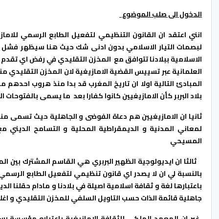
الدخول الى صلب الموضوع
انني اعتقد ان القانون التنظيمي لتفعيل الطابع الرسمي للاما
الاسلامية ببلادنا تتوافق مع المخزن التقليدي في رفض اي تقدم
العلمانية عبر تسييس القضية الامازيغية لان المخزن التقليدي م
المبادئ التالية اولا ان تاريخ المغرب قد بدا منذ هروب احدهم م
بلاد البربر كأن الامازيغيين كانوا كفارا بعد ما يسمى بالفتوحات ا
ثانيا ان الامازيغيين هم دعاة الفوضى و الجاهلية حيث تسمى منا
لمعاني المدنية و الديمقراطية المحلية و التسامح الديني مع
المسيحي
ثالثا ان ايديولوجية الظهير البربري هي القاسم المشترك بين ال
بالنسبة لي ان لا يصدر اي قانون تنظيمي لتفعيل الطابع الرسمي لل
باعتبارها لغة و ثقافة اسلامية اصيلة في بلادنا و مادام حقلنا الد
جاهلية قائمة الذات حسب التاويل السلفي للمخزن التقليدي و اغلب
غير ان المعهد الملكي للثقافة الامازيغية باعتباره مؤسسة رسمية