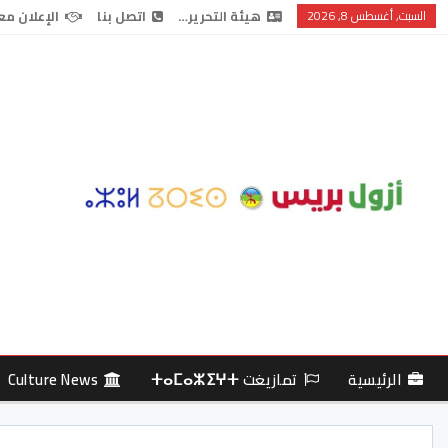
السبت, أغسطس 8, 2026
هيئة التحرير…
اتصل بنا
الإعلان مع
الرئيسية
تمازيغت ⵜⴰⵎⴰⵣⵉⵖⵜ
Culture News