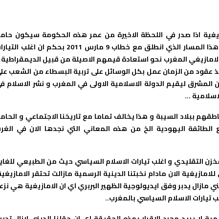
زيغية اذا صدر في اللحظة الاخيرة من عمر هذه الحكومة سيكون حامل
لبصمات التيار الاسلامي بدون ادنى شك حيث هنا سيظهر فشل هذا المسار الذي انطلق مع خطاب 9 مارس 2011 بحكم ان اغلب ا
 لامازيغي المغرب نحو استعادة قيمهم الاصيلة من قبيل الديمقراطية 
نذ عقود من الزمان عمل بكل الوسائل على تربية البسطاء من الشعب عل
ن المشرق ليقيم الدولة الاسلامية الاولى في المغرب و نشر الاسلام ف
لاسلامية …
طقهم ببلاد السيبة و هذا يخالف تماما مع تاريخنا الاجتماعي و الحام
 الطائفة اليهودية الخ من هذه المعاني التي نجدها الان في الغر
مخزن التقليدي و اغلب تيارات الاسلام السياسي حيث من الطبيعي للغاي
امازيغية الان مادام نخبتنا الدينية الرسمية مازالت تحتقر الامازيغي
يني مازال يدبر وفق ايديولوجية الظهير البربري اي ان الامازيغية هي نزع
 تيارات الاسلام السياسي بالمغرب..
 لا يريد مجرد الاقرار بهذه الحقيقة اي ان حقلنا الديني لازال تدبر