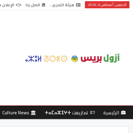
الخميس, أغسطس 6, 2026
هيئة التحرير…
اتصل بنا
الإعلان 
الرئيسية
تمازيغت ⵜⴰⵎⴰⵣⵉⵖⵜ
Culture News