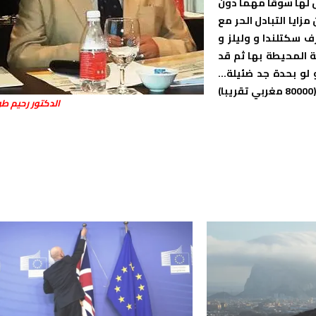
ل لها سوقا مهما دون
زايا التبادل الحر مع
ف سكتلندا و وليلز و
ية المحيطة بها ثم قد
و لو بحدة جد ضئيلة…
خصوصا على مستوى السياحة و تحويلات المغاربة المقيمين بها (80000 مغربي تقريبا)
الدكتور رحيم طو