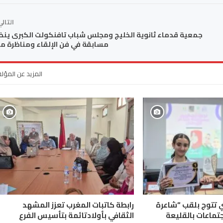
التال
جمعية قدماء ثانوية الخليج ومجلس شباب تافنكولت الكبرى ين
مسابقة في فن الإلقاء ومناظرة م
المزيد عن المؤل
ي تتوج بلقب “شاعرة
رابطة كاتبات المغرب تعزز المشهد
جتماعات بالقليعة
الثقافي بأولادتائمة بتأسيس الفرع