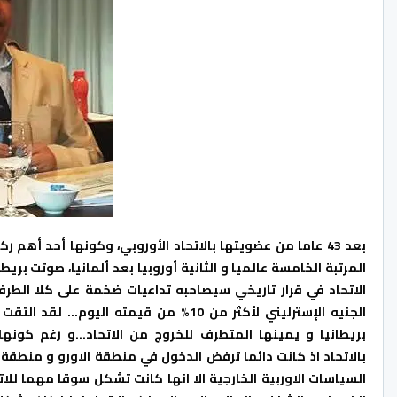
بعد 43 عاما من عضويتها بالاتحاد الأوروبي، وكونها أحد أهم رك
المرتبة الخامسة عالميا و الثانية أوروبيا بعد ألمانيا، صوتت بريطا
الاتحاد في قرار تاريخي سيصاحبه تداعيات ضخمة على كلا الطرف
الجنيه الإسترليني لأكثر من 10% من قيمته اليوم
بريطانيا و يمينها المتطرف للخروج من الاتحاد…و رغم كونه
بالاتحاد اذ كانت دائما ترفض الدخول في منطقة الاورو و منطقة
السي
اسات الاوربية الخارجية الا انها كانت تشكل سوقا مهما للا