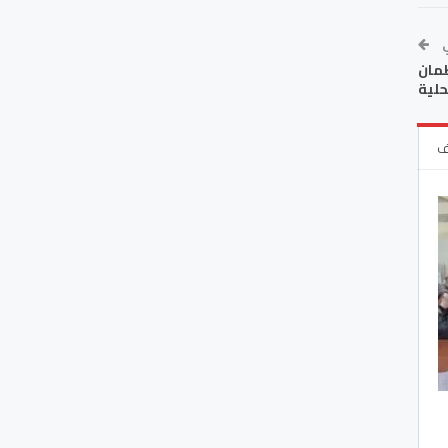
ي
ظمان
حلية
ف