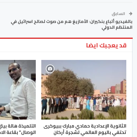
السابق
بالفيديو أتباع بنكيران: الأمازيغ هم من صوت لصالح اسرائيل في
المنتظم الدولي
قد يعجبك ايضا
الثانوية الإعدادية حمادي مبارك ببيوكرى
التلميذة هالة بيت
تحتفي باليوم العالمي لشجرة أركان
الوصال” بقاعة الا