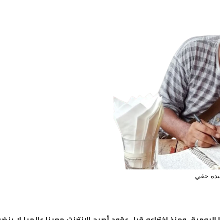
بده حقي
اليومية. ومنذ اختراعه قبل عقود أصبح الإنترنت معينا عالميا لا ينض