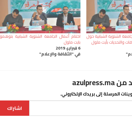
لجامعة الشتوية الشبابية حول
اختتام أعمال الجامعة الشتوية الشبابية بتوهمو
تحديات‎ بأيت ملول
بايت ملول
6 فبراير، 2019
ام"
في "الثقافة والإعلام"
azulpre
نات المرسلة إلى بريدك الإلكتروني.
اشتراك