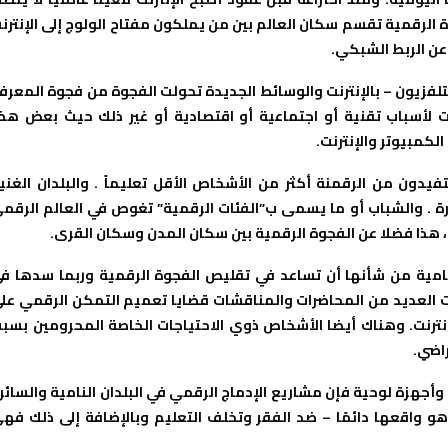
 الرقمية تقسم سكان العالم بين من يملكون مفتاح الولوج إلى الإنترن
ن الربط الشبكي.
لتلفزيون – بالإنترنت والوسائط الجديدة تحولت الفجوة من فجوة المعرف
لأسباب تقنية أو اجتماعية أو اقتصادية أو غير ذلك حيث بعض هذ
لكمبيوتر والإنترنت.
ون من الرقمنة أكثر من الأشخاص الأقل تعليماً . والبلدان الغني
رة . والشباب أو ما يسمى ب”الفئات الرقمية” تغوص في العالم الرقم
، هذا فضلا عن الفجوة الرقمية بين سكان المدن وسكان القرى.
لنامية من شأنها أن تساعد في تقليص الفجوة الرقمية وربما سدها ف
لت العديد من المحاضرات والمناقشات قضايا تعميم التمكن الرقمي عل
نترنت. وهناك أيضا الأشخاص ذوي الاحتياجات الخاصة المحرومين بسب
راضي.
وأجهزة لوحية فإن مشاريع الإدماج الرقمي في البلدان النامية والسائر
هو واقعها دائمًا – ضد الفقر وتخلف التعليم وبالإضافة إلى ذلك فه