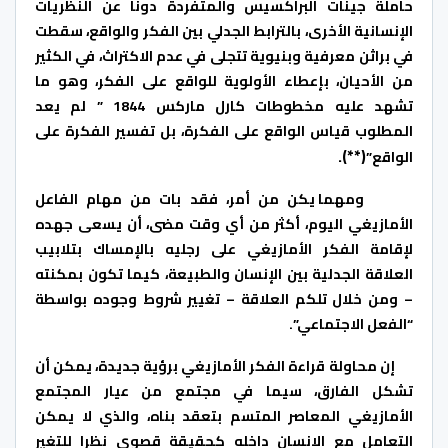
حاملة جينات البراكسيس والمتفردة دونا عن النظريات
الإنسانية الأخرى، بالترابط الجدلي بين الفكر والواقع، سقطت
في براثن معرفية وبنيوية تتجلى في عدم الاكتراث، في الكثير
من الأحيان، بإعطاء الأولوية للواقع على الفكر، وهو ما
تشهد عليه مخطوطات كارل ماركس 1844 ” لم يعد
المطلوب قياس الواقع على الفكرة، بل تفسير الفكرة على
(**).
الواقع”
ومهما يكن من أمر، فقد بات من مهام الفاعل
الأمازيغي اليوم، أكثر من أي وقت مضى، أن يسعى جهده
لإقامة الفكر الأمازيغي على رجليه بالإمساك بتلابيب
العلاقة الجدلية بين الإنسان والطبيعة، كيما تكون بمكنته
– ومن خلال تلكم العلاقة – تغيير شروط وجوده بواسطة
“الفعل الاجتماعي”.
إن محاولة قراءة الفكر الأمازيغي برؤية جديدة، يمكن أن
تشكل الفارق، سيما في مجتمع من عيار المجتمع
الأمازيغي المعاصر المتسم بتعقد بناه، والذي لا يمكن
التعامل مع الانسان داخله كحقيقة قصوى نظرا للتغير