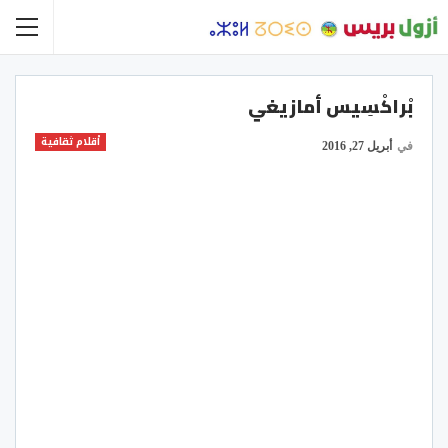
بْراكْسِيس أمازيغي
أقلام ثقافية
في
أبريل 27, 2016