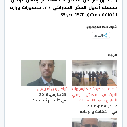
سلسلة أصول الفكر الاشتراكي / 7. منشورات وزارة
الثقافة. دمشق 1970. ص:33.
شارك هذا الموضوع:
المزيد
مرتبط
“نظرة وذاكرة” : كليشيهات
بْراكْسِيس أمازيغي
نادرة عن المعيش اليومي
23 مارس، 2016
لأمازيغ مغرب الاربعينيات
في "أقلام ثقافية"
17 ديسمبر، 2018
في "الثقافة والإعلام"