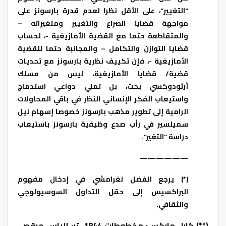
“التغيير”، على الأقل نظرا لعدم قدرة بارسونز على
مواجهة قضايا الصراع والتغيير ومتغيراته –
والمتقاطعة حتما مع القضية الأمازيغية -، لحساب
قضايا التوازن والتكامل – والمجانبة حتما للقضية
الأمازيغية -، فإن تكييف نظرية بارسونز مع تحديات
قضية/ قضايا الأمازيغية، ليس من مسلك
أرثودوكسي بحت، بل تملي دواعي استدماج
واستيعاب الفكر الإنساني النظر في باقي المحاولات
الرامية إلى تطوير مذهب بارسونز خصوصا إسهام نيل
سميلسير في رأب صدع وظيفية بارسونز باستيعاب
دراسة “التغير”.
——————
(*) يرجع الفضل لغرامشي في إدخال مفهوم
البراكسيس إلى حقل التداول السوسيولوجي
والثقافي.
(**) كارل ماركس: مخطوطات 1844. تر: إلياس مرقص.