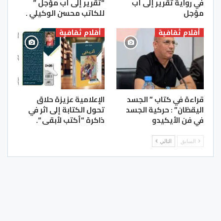
في رواية تقرير إلى أب
“تقرير إلى أب مؤجل ”
مؤجل
للكاتب محسن الوكيلي .
أقلام ثقافية
أقلام ثقافية
قراءة في كتاب ” الجسد
الإعلامية عزيزة حلاق
اليقظان” : حركية الجسد
تحول الكتابة إلى اثر في
في فن الأيكيدو
ذاكرة “أكتب لأبقى “.
السابق
التالي