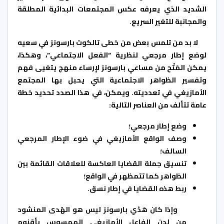
الشديد الذي يعرفه عكس المجتمعات البدائية المطلقة
والمجانبة للتغير السريع.
لا بد من تلمس بعض من خطى تالكوت بارسونز في سعيه
لوضع إطار مرجعي لنظرية “الفعل الاجتماعي”، وهكذا،
يمكن المَتْح من مساعي بارسونز لإرساء منهج يتغيى فهم
وتفسير الظواهر الاجتماعية التي يحبل بها المجتمع
الأمازيغي في تعدديته. ويمكن، في هذا الصدد تحديد خطة
عامة تتألف من العناصر التالية:
وضع إطار مرجعي؛
وصف الواقع الأمازيغي في ضوء الإطار المرجعي
السالف؛
تنسيق جملة القضايا العاكسة للعلاقات القائمة بين
الظواهر كما تتمظهر في الواقع؛
ربط هذه القضايا في إطار نسق.
وإذا كان هَدْي بارسونز ليس هو الهُدى المنشود
من لدن الفاعل الأمازيغي الممسوس بأقنوم