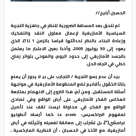
الحسين أبليح//
لم تتحق بعد المسافة الضرورية للنظر في جاهزية التجربة
السياسية الأمازيغية لإعمال معاول النقد والتفكيك
وإعادة البناء، بالنظر لحداثتها قياسا بالزمن 1 (
)، الذي
T1
يعود إلى 30 يوليوز 2005، وأخذا بعين الاعتبار ما يعتمل
بالجسد الأمازيغي إلى حدود اليوم، والموحي بتواتر زمني
خطي في اتجاه الحل.
بيد أن عدم رسو التجربة / التجارب على بر، لا يجوز أن يمنع
بتاتا الحُفُول بأقانيم تضع المنظومة الأمازيغية في مواجهة
أسئلة المستقبل. ومن ثم، هذا النزوع إلى الانهمام بمتابعة
انعكاس الفكر الأمازيغي على أرض الواقع وفي تصادي
الواقع مع الفكر، في محاولة ليست تقف عند تأصيل
لمفهوم البراكسيس-
كما أرساه أنطونيو
La
praxis
(*)
غرامشي
، بل تشرئب إلى معانقة تفعيله وتَبْيِئَته في أرض
أمازيغية، مع الأخذ في الحسبان ، أن النظرية الماركسية ،