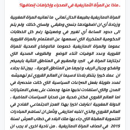
ـ ماذا عن المرأة الأمازيغية في الصحراء وإكراهات إنصافها؟
المراة الامازيغية بطبيعة الحال تعاني ما تعانيه المراة المغربية
وزيادة أي ان اضطهادها جنسي وطبقي ولسني كذلك ولم يتم
الى حدود الساعة أي تغيير في وضعيتها رغم كل الخطابات
الحكومية المتكررة التي نسمعها عن الاهتمام بالمراة القروية
عموما والمراة الامازيغية خصوصا فالاوضاع الصحية للمراة
القروية وعدد الوفيات اثناء الوضع والظروف الصحية التي
تجتازها المراة في البرد والصقيع في المناطق النائية بايميضر
وانفكو وجبال الريف وغيرها من المناطق الوعرة ، يبين لنا بجلاء
ان عملا كبيرا ينتظر بلادنا لاسيما ان العالم القروي تم تهميشه
لمدد طويلة بفعل الصراعات السياسية التي كانت منحصرة في
المدن والتي استفادت نخبها منها وحصلت على بعض الامتيازات
اما العالم القروي فكان ضحية من ضحايا السياسات الماضية ،
الدولة المغربية اعترفت اخيرا بهذا العجز الاجتماعي الفادح في
العالم القروي والذي اغلبه امازيغي ونأمل ان تساهم المبادرات
التنموية المقبلة التي جاء بها ملك البلاد في خطاب العرش لسنة
2015 في انصاف المراة الامازيغية . من ناحية اخرى لا يجب ان