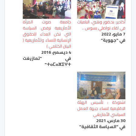
أكادير: بحضور وهبي، الباميات
جامعة صوت المرأة
في لقاء تواصلي بسوس ..
الأمازيغية ترفض السياسة
7 مايو، 2022
التي تكن العداء للحقوق
في "جهوية"
الإنسانية للنساء وللأمازيغية (
البيان الختامي )
4 ديسمبر، 2016
في "تمازيغت
ⵜⴰⵎⴰⵣⵉⵖⵜ"
اشتوكة : تأسيس الهيئة
الاقليمية لنساء جبهة العمل
السياسي الأمازيغي
30 مارس، 2021
في "السياسة الثقافية"