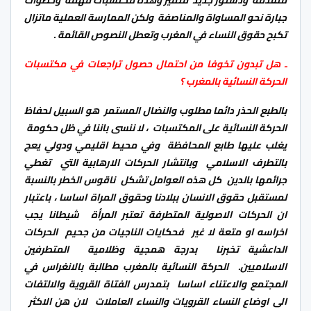
جبارة نحو المساواة والمناصفة ولكن الممارسة العملية ماتزال
تكبح حقوق النساء في المغرب وتعطل النصوص القائمة .
ـ هل تبدون تخوفا من احتمال حصول تراجعات في مكتسبات
الحركة النسائية بالمغرب ؟
بالطبع الحذر دائما مطلوب والنضال المستمر هو السبيل لحفاظ
الحركة النسائية على المكتسبات ، لا ننسى باننا في ظل حكومة
يغلب عليها طابع المحافظة وفي محيط اقليمي ودولي يعج
بالتطرف الاسلامي وبانتشار الحركات الارهابية التي تغطي
جرائمها بالدين كل هذه العوامل تشكل ناقوس الخطر بالنسبة
لمستقبل حقوق الانسان ببلادنا وحقوق المراة اساسا ، باعتبار
ان الحركات الاصولية المتطرفة تعتبر المرأة شيطانا يجب
اخراسه او متعة لا غير فحكايات الناجيات من جحيم الحركات
الداعشية تخبرنا بدرجة همجية وظلامية المتطرفين
الاسلاميين. الحركة النسائية بالمغرب مطالبة بالانغراس في
المجتمع والاعتناء اساسا بتمدرس الفتاة القروية والالتفات
الى اوضاع النساء القرويات والنساء العاملات لان هن الاكثر