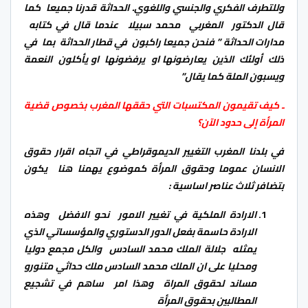
وللتطرف الفكري والجنسي واللغوي. الحداثة قدرنا جميعا كما
قال الدكتور المغربي محمد سبيلا عندما قال في كتابه
مدارات الحداثة ” فنحن جميعا راكبون في قطار الحداثة بما في
ذلك أولئك الذين يعارضونها او يرفضونها او يأكلون النعمة
ويسبون الملة كما يقال”
ـ كيف تقيمون المكتسبات التي حققها المغرب بخصوص قضية
المرأة إلى حدود الآن؟
في بلدنا المغرب التغيير الديموقراطي في اتجاه اقرار حقوق
الانسان عموما وحقوق المرأة كموضوع يهمنا هنا يكون
بتضافر ثلاث عناصر اساسية :
الارادة الملكية في تغيير الامور نحو الافضل وهذه
الارادة حاسمة بفعل الدور الدستوري والمؤسساتي الذي
يمثله جلالة الملك محمد السادس والكل مجمع دوليا
ومحليا على ان الملك محمد السادس ملك حداثي متنورو
مساند لحقوق المراة وهذا امر ساهم في تشجيع
المطالبين بحقوق المرأة