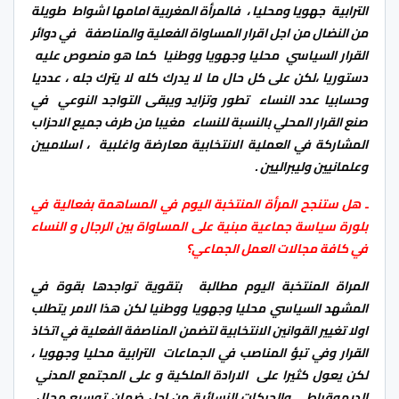
الترابية جهويا ومحليا ، فالمرأة المغربية امامها اشواط طويلة
من النضال من اجل اقرار المساواة الفعلية والمناصفة في دوائر
القرار السياسي محليا وجهويا ووطنيا كما هو منصوص عليه
دستوريا ،لكن على كل حال ما لا يدرك كله لا يترك جله ، عدديا
وحسابيا عدد النساء تطور وتزايد ويبقى التواجد النوعي في
صنع القرار المحلي بالنسبة للنساء مغيبا من طرف جميع الاحزاب
المشاركة في العملية الانتخابية معارضة واغلبية ، اسلاميين
وعلمانيين وليبراليين .
ـ هل ستنجح المرأة المنتخبة اليوم في المساهمة بفعالية في
بلورة سياسة جماعية مبنية على المساواة بين الرجال و النساء
في كافة مجالات العمل الجماعي؟
المراة المنتخبة اليوم مطالبة بتقوية تواجدها بقوة في
المشهد السياسي محليا وجهويا ووطنيا لكن هذا الامر يتطلب
اولا تغيير القوانين الانتخابية لتضمن المناصفة الفعلية في اتخاذ
القرار وفي تبؤ المناصب في الجماعات الترابية محليا وجهويا ،
لكن يعول كثيرا على الارادة الملكية و على المجتمع المدني
الديموقراطي والحركات النسائية من اجل ضمان توسيع مجال