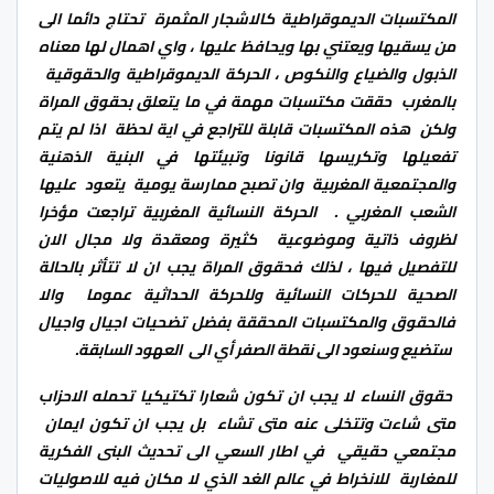
المكتسبات الديموقراطية كالاشجار المثمرة تحتاج دائما الى
من يسقيها ويعتني بها ويحافظ عليها ، واي اهمال لها معناه
الذبول والضياع والنكوص ، الحركة الديموقراطية والحقوقية
بالمغرب حققت مكتسبات مهمة في ما يتعلق بحقوق المراة
ولكن هذه المكتسبات قابلة للتراجع في اية لحظة اذا لم يتم
تفعيلها وتكريسها قانونا وتبيئتها في البنية الذهنية
والمجتمعية المغربية وان تصبح ممارسة يومية يتعود عليها
الشعب المغربي . الحركة النسائية المغربية تراجعت مؤخرا
لظروف ذاتية وموضوعية كثيرة ومعقدة ولا مجال الان
للتفصيل فيها ، لذلك فحقوق المراة يجب ان لا تتأثر بالحالة
الصحية للحركات النسائية وللحركة الحداثية عموما والا
فالحقوق والمكتسبات المحققة بفضل تضحيات اجيال واجيال
ستضيع وسنعود الى نقطة الصفر أي الى العهود السابقة.
حقوق النساء لا يجب ان تكون شعارا تكتيكيا تحمله الاحزاب
متى شاءت وتتخلى عنه متى تشاء بل يجب ان تكون ايمان
مجتمعي حقيقي في اطار السعي الى تحديث البنى الفكرية
للمغاربة للانخراط في عالم الغد الذي لا مكان فيه للاصوليات