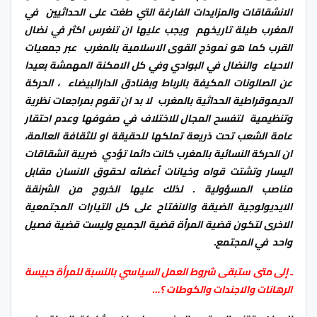
الانشقاقات والمزايدات الفارغة التي طغت على الحداثيين في
المغرب طيلة تاريخهم ويجب عليها ان تنغرس اكثر في نضال
القرب كما هو نموذج القوى الاسلامية بالمغرب عبر جمعيات
الاحياء والنضال في البوادي وفي كل الامكنة المهمشة بعيدا
عن الصالونات المكيفة بالرباط وبفنادق الدارالبيضاء ، الحركة
الديموقراطية الحداثية بالمغرب لا بد ان تقوم بمراجعات نظرية
وتنظيمية لتفسح المجال للاختلاف في صفوفها وعدم احتقار
عامة الشعب تحت ذريعة تملكها للحقيقة او للثقافة العالمة،
ان الحركة النسائية بالمغرب كانت دائما تؤدي ضريبة انشقاقات
اليسار وتشتت قواه وخيانات أعضائه لحقوق الانسان مقابل
مناصب المسؤولية . لذلك عليها الخروج من الشرنقة
الايديولوجية الضيقة والانفتاح على كل التيارات المجتمعية
الاخرى لتكون قضية المرأة قضية الجميع وليست قضية فصيل
واحد في المجتمع.
ـ إلى متى ستبقى شروط العمل السياسي بالنسبة للمرأة حبيسة
الرهانات والاجندات والكوطات ؟
…