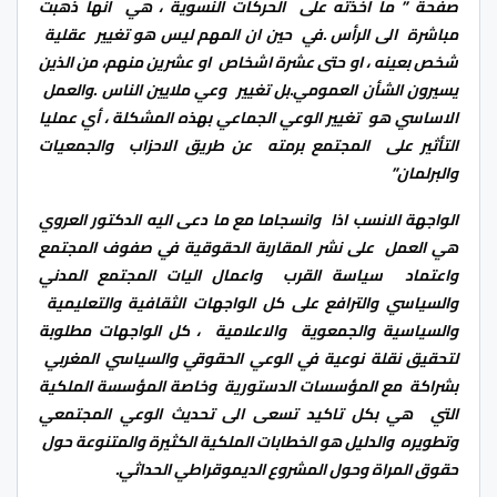
صفحة ” ما آخذته على الحركات النسوية ، هي انها ذهبت
مباشرة الى الرأس .في حين ان المهم ليس هو تغيير عقلية
شخص بعينه ، او حتى عشرة اشخاص او عشرين منهم، من الذين
يسيرون الشأن العمومي.بل تغيير وعي ملايين الناس .والعمل
الاساسي هو تغيير الوعي الجماعي بهذه المشكلة ، أي عمليا
التأثير على المجتمع برمته عن طريق الاحزاب والجمعيات
والبرلمان”
الواجهة الانسب اذا وانسجاما مع ما دعى اليه الدكتور العروي
هي العمل على نشر المقاربة الحقوقية في صفوف المجتمع
واعتماد سياسة القرب واعمال اليات المجتمع المدني
والسياسي والترافع على كل الواجهات الثقافية والتعليمية
والسياسية والجمعوية والاعلامية ، كل الواجهات مطلوبة
لتحقيق نقلة نوعية في الوعي الحقوقي والسياسي المغربي
بشراكة مع المؤسسات الدستورية وخاصة المؤسسة الملكية
التي هي بكل تاكيد تسعى الى تحديث الوعي المجتمعي
وتطويره والدليل هو الخطابات الملكية الكثيرة والمتنوعة حول
حقوق المراة وحول المشروع الديموقراطي الحداثي.