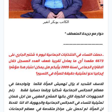
الكاتب بوبكر انغير
حوار مع جريدة المنعطف *
——————————–
ـ حصلت النساء في الانتخابات الجماعية ليوم 4 شتنبر الجاري على
6673 مقعدا أي ما يعادل تقريبا ضعف العدد المسجل خلال
الاقتراع الجماعي لسنة 2009 برأيكم هل يمكن اعتبار هذا مؤشرا
إيجابيا نحو تمثيلية حقيقة للمرأة في التسيير؟
للاسف الشديد لا يزال تهميش المرأة قائما وتواجدها في
معظم المجالس الجماعية شكليا ورقما حسابيا فقط رغم
المجهودات الكبيرة التي بذلها المشرع المغربي من اجل ضمان
تمثيلية للنساء في المجالس الجماعية والجهوية، الا اننا نلاحظ
ان المرأة لم تحصل على مراكز متقدمة في معظم الجماعات