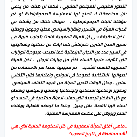
التطور الطبيعي للمجتمع المغربي ، فكما ان هناك من يدعي
بان مجتمعاتنا لا تصلح لها الممارسة الديموقراطية او غير
مؤهلة لانبات الديموقراطية ، فهناك كذلك من يشكك في
قدرات المرأة في التسيير والقرارالسياسي محليا وجهويا ووطنيا
. لكن الحقيقة هي ان المراة المغربية قامت بتجارب كبيرة في
تسيير المدن الكبرى كمراكش كما ابانت عن حنكتها وفعاليتها
في تسيير عدد من اللجان البرلمانية كما اصبحت مردودية الوزارات
التي تشرف عليها النساء اكثر من وزارات الرجال ، لكن المراة
المغربية للاسف الشديد تم تغييبها قصدا مع الاستفادة من
اصواتها الانتخابية خصوصا في البوادي واعتبارها خزان انتخابي
سلبي ، وحان الوقت لتحرير المراة من قيود التخلف السياسي
وتطوير اوضاعها اقتصاديا واجتماعيا وثقافيا وسياسيا والقطع
مع كل الافكار الرجعية التي جعلت المراة مختصرة في الجسد او
ادعاء انها ناقصة عقل ودين وهذا ما ترفضه الفطرة ويفنذه
العلم ويبرهن على عكسه الممارسة العملية.
ـ ماهي آفاق المرأة المغربية في ظل الحكومة الحالية التي هي
أشد محافظة في تاريخ المغرب؟