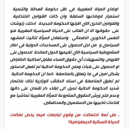
اوضاع المراة المغربية في ظل حكومة العدالة والتنمية
استمرار لاوضاعها السابقة وان كانت القوانين الانتخابية
والقوانين الاخرى التي اقرتها الحكومة الجديدة ادخلت رتوشات
على حقوقها الا ان الغالب على الحياة السياسية المغربية هو
النفس الذكوري الاقصائي واستغلال المرأة لتاثيت المشهد
السياسي و من اجل الحصول على المساعدات الدولية في اطار
المشروطية السياسية التي تقيمها الدول المانحة للحصول على
القروض والتسهيلات أي حقوق النساء مقابل امكانية الاقتراض
او الحصول على هبات ومنح. الحكومة الحالية لم تفعل الدستور
بشكل امين في ما يتعلق بالمناصفة كما ان الحكومة الحالية
لم تطبق المناصفة في اسناد الحقائب الوزارية لذلك باختصار
شديد الحكومة الحالية تميل الى ابقاء دار لقمان على حالها
وعدم فتح ورش الحقوق المشروعة للمرأة المغربية تماشيا مع
قناعات ناخبيها من الاسلاميين والمحافظين.
ـ هل ثمة احتمالات من وقوع تراجعات فيما يخص نضالات
الحركة النسائية الديمقراطية؟