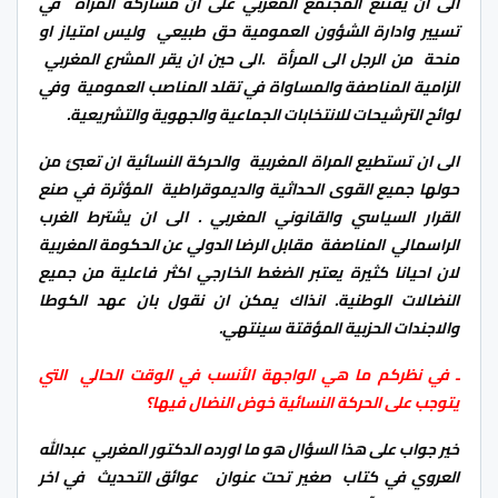
الى ان يقتنع المجتمع المغربي على ان مشاركة المراة في
تسيير وادارة الشؤون العمومية حق طبيعي وليس امتياز او
منحة من الرجل الى المرأة .الى حين ان يقر المشرع المغربي
الزامية المناصفة والمساواة في تقلد المناصب العمومية وفي
لوائح الترشيحات للانتخابات الجماعية والجهوية والتشريعية.
الى ان تستطيع المراة المغربية والحركة النسائية ان تعبئ من
حولها جميع القوى الحداثية والديموقراطية المؤثرة في صنع
القرار السياسي والقانوني المغربي . الى ان يشترط الغرب
الراسمالي المناصفة مقابل الرضا الدولي عن الحكومة المغربية
لان احيانا كثيرة يعتبر الضغط الخارجي اكثر فاعلية من جميع
النضالات الوطنية. انذاك يمكن ان نقول بان عهد الكوطا
والاجندات الحزبية المؤقتة سينتهي.
ـ في نظركم ما هي الواجهة الأنسب في الوقت الحالي التي
يتوجب على الحركة النسائية خوض النضال فيها؟
خير جواب على هذا السؤال هو ما اورده الدكتور المغربي عبدالله
العروي في كتاب صغير تحت عنوان عوائق التحديث في اخر