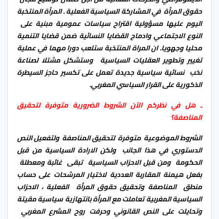
حقوق المرأة في المشاركة السياسية الفعلية . المرأة المنتخبة
اليوم عليها مسؤولية اقتراح سياسات عمومية مبنية على
النوع الاجتماعي وادماج القضايا النسائية ضمن قضايا التنمية
محليا وجهويا. ان المراة المنتخبة ستلعب دورا مهما في عملية
تغيير وتطوير العقليات السياسية وستشكل مشتلا لصناعة
نخب نسائية سياسية جديدة تعمل على تكسير حاجز السيطرة
الذكورية على القرار السياسي المغربي.
ـ هل في نظركم الآن الشروط الضرورية متوفرة لتحقيق
المناصفة؟
الشروط الموضوعية متوفرة لتحقيق المناصفة ولتفعيل النص
الدستوري في هذا الجانب ولكن الارادة السياسية من قبل
الحكومة ومن قبل الاحزاب السياسية تبقى غائبة ومعطلة
بفعل هيمنة المقاربة العددية لاختيار المرشحات على حساب
منطق المناصفة وتحقيق حقوق المرأة الفعلية ، الاحزاب
السياسية المغربية تعاملت مع المرأة بانتهازية سياسية مقيتة
وتحايلت على النص القانوني وحرفت روح المشرع المغربي