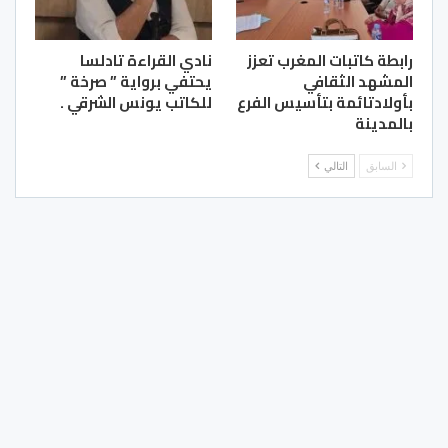
رابطة كاتبات المغرب تعزز
نادي القراءة تادلسا
المشهد الثقافي
يحتفي برواية ” صرخة ”
بأولادتائمة بتأسيس الفرع
للكاتب يونس الشرقي .
بالمدينة
السابق
التالي