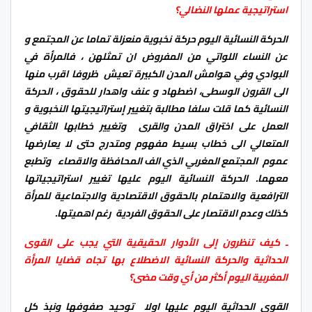
استراتيجية عملها النضالي؟
الحركة النسائية اليوم حركة نخبوية منعزلة تماما عن المجتمع و
عن النساء اللواتي من المفروض ان تمثلهن ، فالمرأة في
البوادي وفي هوامش المدن الكبيرة تعيش ظروفا اقرب منها
الى القرون الوسطى، اضطهاد و عنف واهدار للحقوق ، الحركة
النسائية كما قلت سلفا مطالبة بتغيير إستراتيجيتها النخبوية و
العمل على اختراق المدن والقرى وتغيير خطابها الثقافي
المتعالي الى خطاب بسيط مفهوم ومتدرج حتى لا يعارضها
عموم المجتمع المغربي الذي الف المحافظة والاقصاء وتطبع
معهما. الحركة النسائية اليوم عليها تغيير استراتيجياتها
الترافعية والاهتمام بالحقوق الاقتصادية والاجتماعية للمرأة
كذلك وعدم الاقتصار على الحقوق الفردية رغم اهميتها.
ـ كيف تنظرون إلى الأدوار الحقيقية التي يجب على القوى
الحداثية والحركة النسائية الاضطلاع بها تجاه قضايا المرأة
المغربية اليوم أكثر من أي وقت مضى؟
القوى الحداثية اليوم عليها اولا توحيد صفوفها ونبذ كل