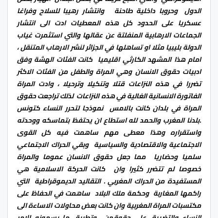
الدول وحروبا داخلية طاحنة وانتشار رهيبا للسلاح وفراغا
عسكريا على الحدود كل هذه المعطيات ادت الى انتشار
الجماعات الارهابية المنفلتة عن عقالها والتي استثمرت غياب
الدولة بليبيا مثلا او تساهلها في الجزائر لنشر الارهاب المتنقل ،
امام هذا المشهد الكارثي اقليميا كانت الفئات الهشة وفق
ادبيات حقوق الانسان وهي المراة والطفل من الفئات الاكثر
تضررا في هذه النزاعات قتلا وتنكيلا وترحيلا ، وادت المراة
الفاتورة الانسانية الغالية في هذه النزاعات لذلك تراجعت حقوق
المراة في بلدان كانت بالامس نموذجا لتحرر النساء كتونس
.بلدنا المغرب والحمد لله استطاع ان يحتفظ بتماسكه ووحدته
واستقراره وهذا معطى مهم ساهمت فيه كل القوى
الاجتماعية والاقتصادية والسياسية وبقي الحراك الاجتماعي
سلميا وحضاريا مما جعل حقوق الانسان عموما والمراة
خصوصا لم تتضرر كثيرا وان كانت الحركة الاسلامية هي
المستفيدة من الحراك المغربي . التقاليد الديموقراطية التي
راكمها المغاربة وحكمة ملك البلاد ساهمت في الحفاظ على
مكتسبات المراة المغربية وان كانت بعض محاولات الاساءة الى
النساء والتضييق على حقوقهن وتطبيق ما يسمونه الامر