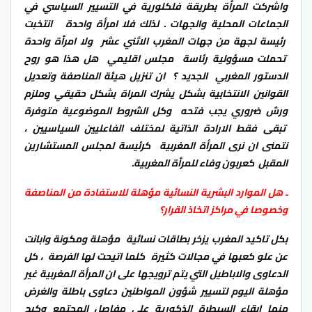
واشركت المرأة بطريقة فلكلورية في التسيير السياسي في
الجماعات المحلية والجهات . لذلك فلا امرأة واحدة انتخبت
رئيسة لجهة من جهات المغرب الاثني عشر ولا امرأة واحدة
تحملت مسؤولية رئاسة مجلس اقليمي هل هذا هو روح
الدستور المغربي الجديد ؟ ان تنزيل هيئة المناصفة وتعديل
القوانين الانتخابية بشكل يشرك المراة بشكل حقيقي وملزم
ورش ضروري يجب فتحه وكل الشروط الموضوعية متوفرة
تبقى فقط الارادة الذاتية لمختلف الفاعليين السياسيين ،
نتمنى ان نرى المرأة المغربية كرئيسة لمجلس المستشارين
المقبل كعربون وفاء للمرأة المغربية.
ـ هل الموارد البشرية النسائية مؤهلة للاستفادة من المناصفة
وخصوصا في مراكز اتخاذ القرار؟
بكل تاكيد المغرب يزخر بطاقات نسائية مؤهلة ومكونة وابانت
عن علو كعبها في مجالات كثيرة كلما اتيحت لها الفرصة ، كل
الدعاوى والاباطيل التي يتم ترويجها على ان المرأة المغربية غير
مؤهلة اليوم لتسيير شؤون المواطنين دعاوى باطلة والغرض
منها ابقاء السيطرة الذكورية على مفاصل المجتمع وكبح