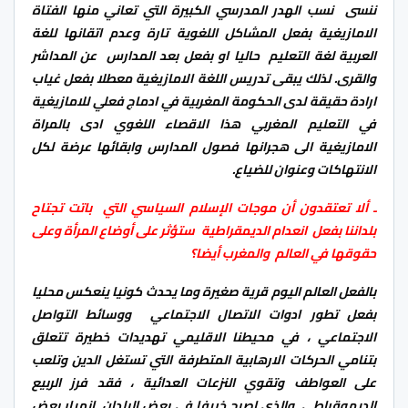
ننسى نسب الهدر المدرسي الكبيرة التي تعاني منها الفتاة
الامازيغية بفعل المشاكل اللغوية تارة وعدم اتقانها للغة
العربية لغة التعليم حاليا او بفعل بعد المدارس عن المداشر
والقرى. لذلك يبقى تدريس اللغة الامازيغية معطلا بفعل غياب
ارادة حقيقة لدى الحكومة المغربية في ادماج فعلي للامازيغية
في التعليم المغربي هذا الاقصاء اللغوي ادى بالمراة
الامازيغية الى هجرانها فصول المدارس وابقائها عرضة لكل
الانتهاكات وعنوان للضياع.
ـ ألا تعتقدون أن موجات الإسلام السياسي التي باتت تجتاح
بلداننا بفعل انعدام الديمقراطية ستؤثر على أوضاع المرأة وعلى
حقوقها في العالم والمغرب أيضا؟
بالفعل العالم اليوم قرية صغيرة وما يحدث كونيا ينعكس محليا
بفعل تطور ادوات الاتصال الاجتماعي ووسائط التواصل
الاجتماعي ، في محيطنا الاقليمي تهديدات خطيرة تتعلق
بتنامي الحركات الارهابية المتطرفة التي تستغل الدين وتلعب
على العواطف وتقوي النزعات العدائية ، فقد فرز الربيع
الديموقراطي والذي اصبح خريفا في بعض البلدان انهيار بعض