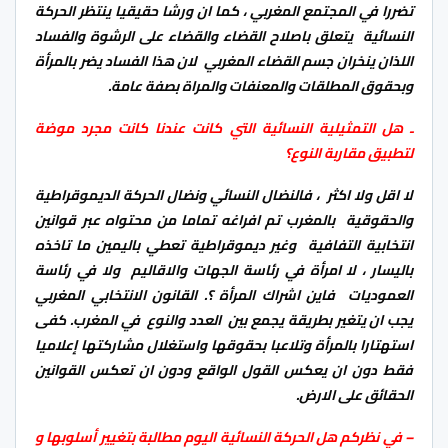
تضررا في المجتمع المغربي ، كما ان ورشا حقيقيا ينتظر الحركة
النسائية يتعلق باصلاح القضاء والقضاء على الرشوة والفساد
اللذان ينخران جسم القضاء المغربي لان هذا الفساد يضر بالمرأة
وبحقوق المطلقات والمعنفات والمراة بصفة عامة.
ـ هل التمثيلية النسائية التي كانت عندنا كانت مجرد موضة
لتطبيق مقاربة النوع؟
لا اقل ولا اكثر ، فالنضال النسائي ونضال الحركة الديموقراطية
والحقوقية بالمغرب تم افراغه تماما من محتواه عبر قوانين
انتخابية التفافية وغير ديموقراطية تعطي باليمين ما تاخذه
باليسار ، لا امرأة في رئاسة الجهات والاقاليم ولا في رئاسة
العموديات فاين اشراك المرأة ؟. القانون الانتخابي المغربي
يجب ان يتغير بطريقة يجمع بين العدد والنوع في المغرب. كفى
استهتارا بالمرأة وتلاعبا بحقوقها واستغلال مشاركتها إعلاميا
فقط دون ان يعكس القول الواقع ودون ان تعكس القوانين
الحقائق على الارض.
–
في نظركم هل الحركة النسائية اليوم مطالبة بتغيير أسلوبها و