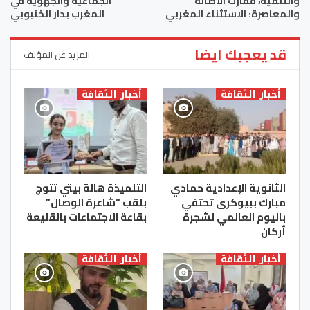
والتنمية، ففازت الاصالة
الجماعية والجهوية في
والمعاصرة: الاستثناء المغربي
المغرب بدار الخنبوبي
قد يعجبك ايضا
المزيد عن المؤلف
أخبار الثقافة
أخبار الثقافة
الثانوية الإعدادية حمادي
التلميذة هالة بيتي تتوج
مبارك ببيوكرى تحتفي
بلقب “شاعرة الوصال”
باليوم العالمي لشجرة
بقاعة الاجتماعات بالقليعة
أركان
أخبار الثقافة
أخبار الثقافة