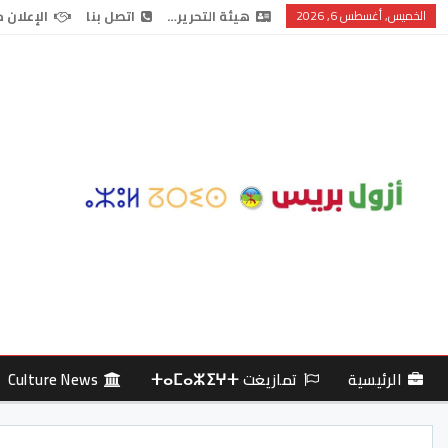
الخميس, أغسطس 6, 2026
هيئة التحرير…
اتصل بنا
الإعلان 
الرئيسية
تمازيغت ⵜⴰⵎⴰⵣⵉⵖⵜ
Culture News