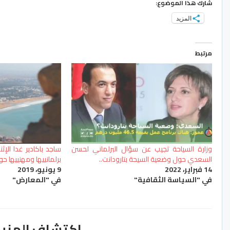
شارك هذا الموضوع:
المزيد
مرتبط
وزارة السياحة تجيب عن سؤال البرلماني لحسن
ساجد باكادير غدا الإ
السعدي حول وضعية السيحة بتارودانت..
برلمانييها ومهنييها ح
14 فبراير، 2022
9 يونيو، 2019
في "السياسة الثقافية"
في "المعارض"
اكتشاف المزيد من ss.ma