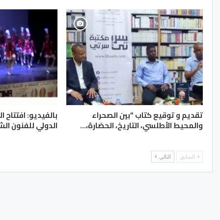
تقديم و توقيع كتاب “بين الصحراء
بالفيديو: افتتاح ا
والمحيط الأطلسي، التاريخ، الحضارة،…
الدولي للفنون الش
السابق
التالي