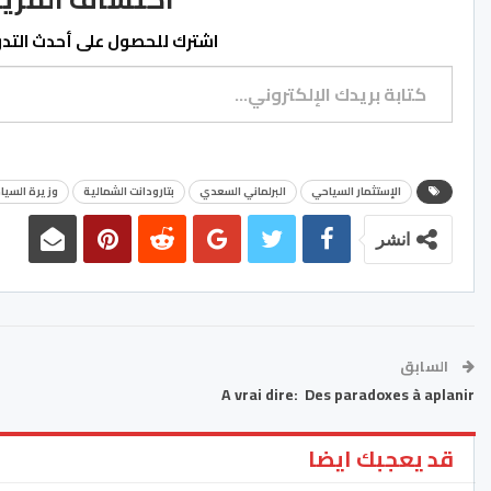
اشترك للحصول على أحدث التدوي
كتابة بريدك الإلكتروني...
الإستثمار السياحي
البرلماني السعدي
بتارودانت الشمالية
وزيرة السيا
انشر
السابق
A vrai dire: Des paradoxes à aplanir
قد يعجبك ايضا