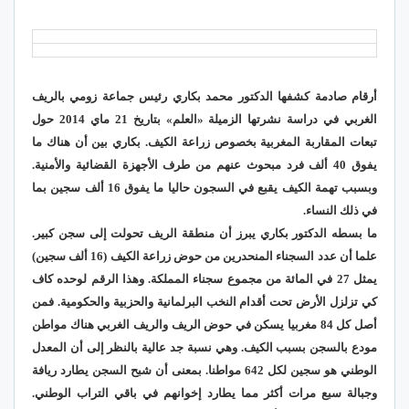
أرقام صادمة كشفها الدكتور محمد بكاري رئيس جماعة زومي بالريف
الغربي في دراسة نشرتها الزميلة «العلم» بتاريخ 21 ماي 2014 حول
تبعات المقاربة المغربية بخصوص زراعة الكيف. بكاري بين أن هناك ما
يفوق 40 ألف فرد مبحوث عنهم من طرف الأجهزة القضائية والأمنية.
وبسبب تهمة الكيف يقبع في السجون حاليا ما يفوق 16 ألف سجين بما
في ذلك النساء.
ما بسطه الدكتور بكاري يبرز أن منطقة الريف تحولت إلى سجن كبير.
علما أن عدد السجناء المنحدرين من حوض زراعة الكيف (16 ألف سجين)
يمثل 27 في المائة من مجموع سجناء المملكة. وهذا الرقم لوحده كاف
كي تزلزل الأرض تحت أقدام النخب البرلمانية والحزبية والحكومية. فمن
أصل كل 84 مغربيا يسكن في حوض الريف والريف الغربي هناك مواطن
مودع بالسجن بسبب الكيف. وهي نسبة جد عالية بالنظر إلى أن المعدل
الوطني هو سجين لكل 642 مواطنا. بمعنى أن شبح السجن يطارد ريافة
وجبالة سبع مرات أكثر مما يطارد إخوانهم في باقي التراب الوطني.