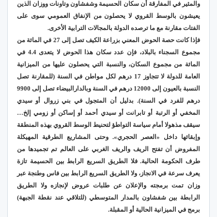
والمثير في المفارقة أن سكان الحسيمة وشفشاون وتاونات ووزان الذين
يعيشون بالوسط القروي لا يحصلون من الإنفاق العمومي سوى على
الفتات مقارنة مع ما ترصده الدولة بالمجالات الترابية الأخرى.
فإذا كانت حصة الحوض المعني بزراعة الكيف تصل إلى 27 في المائة من
مجموع السجناء بالبلاد، فإن عدد سكان هذا الحوض لا يتعدى 4.4 في
المائة من مجموع السكان، والنسبة التي يحصلون عليها من الميزانية
العامة للدولة لا تتجاوز 17 درهم لكل مواطن في السنة (للمقارنة تصل
النسبة بالعيون إلى 12000 درهم في السنة وبالدارالبيضاء تصل إلى 9900
درهم للفرد في السنة). بدليل أن المتجول في بني زروال أو سيدي
المخفي أو الرتبة أو تابرانت أو سيدي أحمد أو إساكن أو زومي إلخ…
سيقف مذهولا أمام سياسة التواطؤ لتحنيط الوسط القروي بهذه المنطقة
وإبقائها داخل «العصر الحجري». وحتى المشاريع الطرقية المهيكلة
المفروض أن تفتح الريف والريف الغربي على العالم تم تجميدها من
طرف الحكومة الحالية. فلا الطريق السريع الرابط بين الحسيمة تازة
يعرف سرعة في الانجاز، ولا الطريق السريع الرابط بين فاس وطنجة عبر
وزان تمت برمجته والإعلان عن طلبات عروض لإنجازه ولا الطريق
الرابطة بين شفشاون بالمدار المتوسطي (للتلاقي عند نقطة الجبهة)
برمج في الميزانية الحالية أو المقبلة.