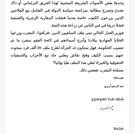
وحدها بعض الأصوات الشريفة المنتمية لهذا الفريق البرلماني أو ذاك
تصدح وتصرخ مطالبة بمراجعة سياسة الدولة في التعامل مع الفلاحين
الذين يزرعون الكيف، خاصة بعدما فشلت المقاربة الزجرية والقمعية
فشلا ذريعا في ثني الناس عن زراعة هذه النبتة.
فوزير العدل الحالي تبنى ملف السلفيين الذين «فركعوا» المغرب وزرعوا
الخلايا الجهادية ببلادنا وأدرج أسماءهم في لائحة العفو بمجرد ما تم
تنصيب الحكومة، فهل ستكون له الجرأة لطرح ملف 40 ألف فرد مبحوث
عنهم بسبب الكيف وفتح نقاش وطني جاد مع الأحزاب والجمعيات
الحقوقية والخبراء لطي هذا الملف طيا نهائيا؟
مصلحة المغرب تقتضي ذلك.
العدد568
عبد الرحيم أريري
شارك هذا الموضوع:
المزيد
مرتبط